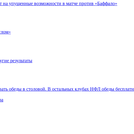
ет на упущенные возможности в матче против «Баффало»
тлом»
угие результаты
вать обеды в столовой. В остальных клубах НФЛ обеды бесплат
ра