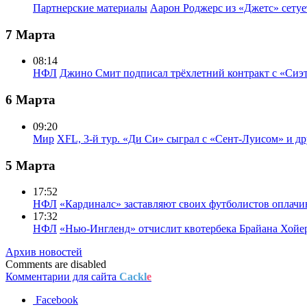
Партнерские материалы
Аарон Роджерс из «Джетс» сету
7 Марта
08:14
НФЛ
Джино Смит подписал трёхлетний контракт с «Сиэ
6 Марта
09:20
Мир
XFL, 3-й тур. «Ди Си» сыграл с «Сент-Луисом» и др
5 Марта
17:52
НФЛ
«Кардиналс» заставляют своих футболистов оплачи
17:32
НФЛ
«Нью-Ингленд» отчислит квотербека Брайана Хойе
Архив новостей
Comments are disabled
Комментарии для сайта
Cackl
e
Facebook