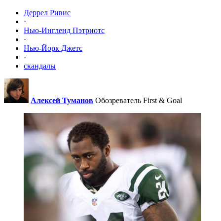
Деррел Ривис
·
Нью-Ингленд Пэтриотс
·
Нью-Йорк Джетс
·
скандалы
Алексей Туманов
Обозреватель First & Goal