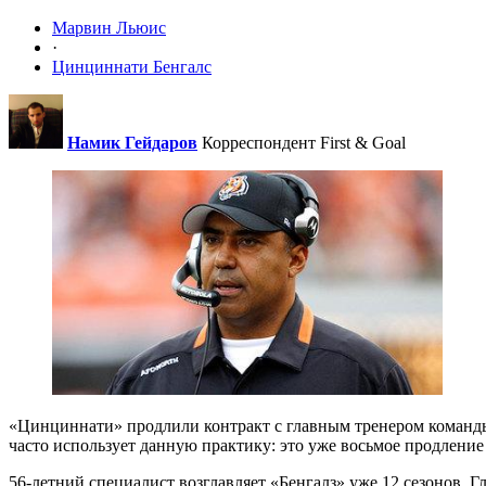
Марвин Льюис
·
Цинциннати Бенгалс
Намик Гейдаров
Корреспондент First & Goal
«Цинциннати» продлили контракт с главным тренером команды 
часто использует данную практику: это уже восьмое продление к
56-летний специалист возглавляет «Бенгалз» уже 12 сезонов. Г