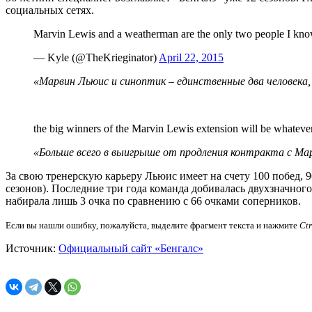
социальных сетях.
Marvin Lewis and a weatherman are the only two people I know
— Kyle (@TheKrieginator)
April 22, 2015
«Марвин Льюис и синоптик – единственные два человека
the big winners of the Marvin Lewis extension will be whatev
«Больше всего в выигрыше от продления контракта с Мар
За свою тренерскую карьеру Льюис имеет на счету 100 побед, 
сезонов). Последние три года команда добивалась двухзначног
набирала лишь 3 очка по сравнению с 66 очками соперников.
Если вы нашли ошибку, пожалуйста, выделите фрагмент текста и нажмите
Ct
Источник:
Официальный сайт «Бенгалс»