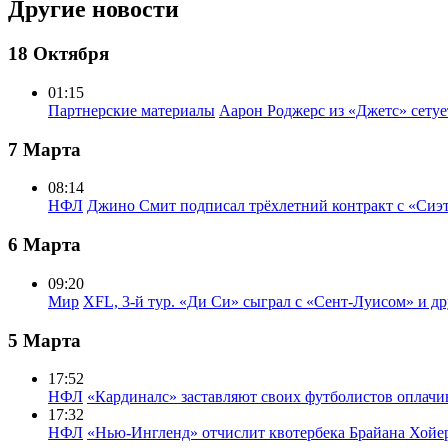
Другие новости
18 Октября
01:15
Партнерские материалы
Аарон Роджерс из «Джетс» сету
7 Марта
08:14
НФЛ
Джино Смит подписал трёхлетний контракт с «Сиэ
6 Марта
09:20
Мир
XFL, 3-й тур. «Ди Си» сыграл с «Сент-Луисом» и др
5 Марта
17:52
НФЛ
«Кардиналс» заставляют своих футболистов оплачи
17:32
НФЛ
«Нью-Ингленд» отчислит квотербека Брайана Хойе