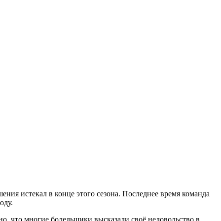
ния истекал в конце этого сезона. Последнее время команда
оду.
ьно, что многие болельщики высказали своё недовольство в