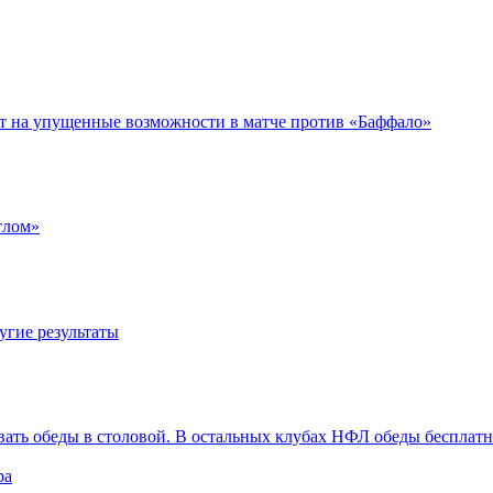
ет на упущенные возможности в матче против «Баффало»
тлом»
угие результаты
вать обеды в столовой. В остальных клубах НФЛ обеды бесплат
ра