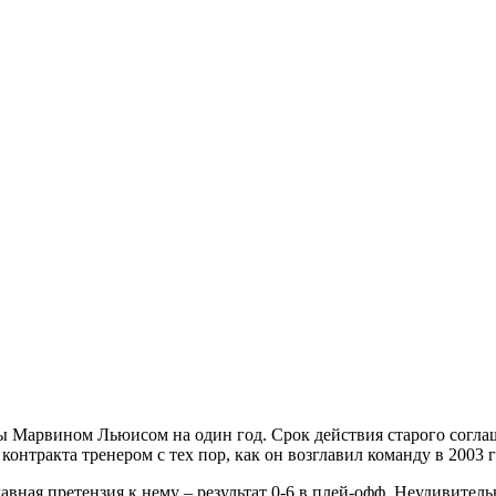
Марвином Льюисом на один год. Срок действия старого соглаше
онтракта тренером с тех пор, как он возглавил команду в 2003 г
лавная претензия к нему – результат 0-6 в плей-офф. Неудивител