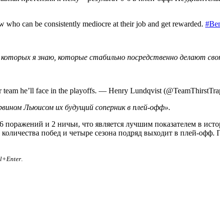
 who can be consistently mediocre at their job and get rewarded.
#Ben
, которых я знаю, которые стабильно посредственно делают сво
er team he’ll face in the playoffs. — Henry Lundqvist (@TeamThirstTr
вином Льюисом их будущий соперник в плей-офф».
96 поражений и 2 ничьи, что является лучшим показателем в ист
о количества побед и четыре сезона подряд выходит в плей-офф.
rl+Enter
.