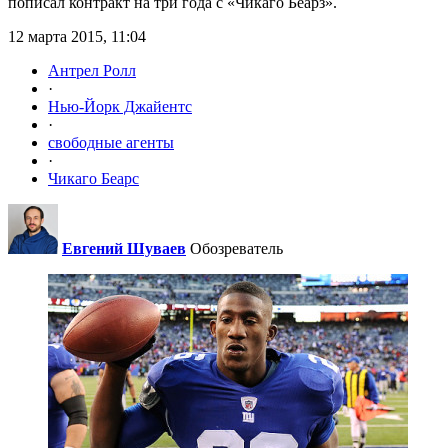
пописал контракт на три года с «Чикаго Беарз».
12 марта 2015, 11:04
Антрел Ролл
·
Нью-Йорк Джайентс
·
свободные агенты
·
Чикаго Беарс
Евгений Шуваев
Обозреватель