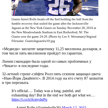
Giants Antrel Rolle heads off the fied holding the ball from the
fumble recovery that sealed the game after the Jacksonville
Jaguars at the New York Giants on Sunday November 28, 2010 at
the New Meadowlands Stadium in East Rutherford, NJ. The
Giants won the game 24-20. (Photo by Lee S. Weissman) Original
Filename: GiantsJaguarslw10.jpg
«Медведи» заплатят защитнику 11,25 миллиона долларов, в
том числе пять миллионов пройдут по гарантии.
Линия сэкондари была одной из самых проблемных у
«Чикаго» в последние годы.
32-летний стронг-сэйфти Ролл пять сезонов защищал цвета
«Нью-Йорк Джайентс». В 2014 году на его счету 87 захватов
и три перехвата.
It’s official…. Today was a long, painful, and
exhausting day! But in the end we both get what we…
https://t.co/ic0cmydgPq
— Antrel Rolle (@antrelrolle26)
March 12, 2015