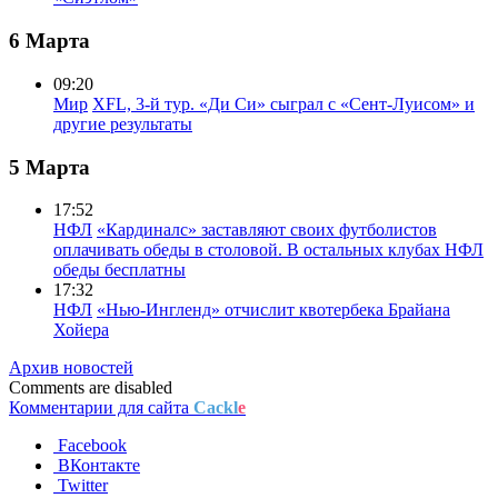
6 Марта
09:20
Мир
XFL, 3-й тур. «Ди Си» сыграл с «Сент-Луисом» и
другие результаты
5 Марта
17:52
НФЛ
«Кардиналс» заставляют своих футболистов
оплачивать обеды в столовой. В остальных клубах НФЛ
обеды бесплатны
17:32
НФЛ
«Нью-Ингленд» отчислит квотербека Брайана
Хойера
Архив новостей
Comments are disabled
Комментарии для сайта
Cackl
e
Facebook
ВКонтакте
Twitter