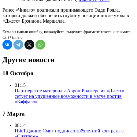
Ранее «Чикаго» подписали принимающего Эдди Рояла,
который должен обеспечить глубину позиции после ухода в
«Джетс» Брэндона Маршалла.
Если вы нашли ошибку, пожалуйста, выделите фрагмент текста и нажмите
Ctrl+Enter
.
Другие новости
18 Октября
01:15
Партнерские материалы
Аарон Роджерс из «Джетс»
сетует на упущенные возможности в матче против
«Баффало»
7 Марта
08:14
НФЛ
Джино Смит подписал трёхлетний контракт с
«Сиэтлом»