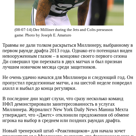
(08-07-14) Dee Milliner during the Jets and Colts preseason
game. Photo by Joseph E. Amaturo
Травмы не дали толком раскрытьcя Миллинеру, выбранному в
первом раунде драфта 2013 года. Однако его потенциал виден
невооруженным глазом – в концовке своего первого сезона
Ди совершил три перехвата в двух матчах и был признан
лучшим новичком месяца среди защитников.
Не очень удачно начался для Миллинера и следующий год. Он
пропустил предсезонные матчи, а на шестой неделе повредил
ахилл и выбыл до конца регулярки.
В последние дни ходят слухи, что сразу несколько команд
НФЛ демонстрировали заинтересованность в услугах
Миллинера. Журналист New York Daily News Маниш Мехта
утверждает, что «Джетс» отклонили предложения об обмене
игрока на выбор в среднем или поздних раундах драфта.
Новый тренерский штаб «Реактивщиков» для начала хочет