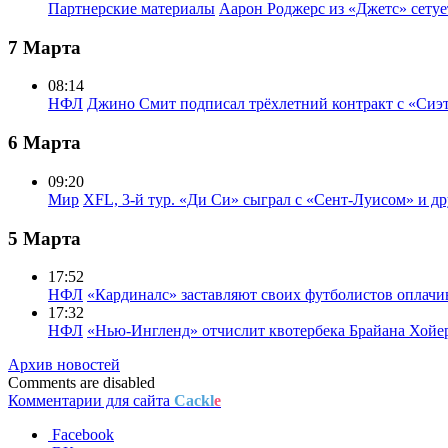
Партнерские материалы
Аарон Роджерс из «Джетс» сету
7 Марта
08:14
НФЛ
Джино Смит подписал трёхлетний контракт с «Сиэ
6 Марта
09:20
Мир
XFL, 3-й тур. «Ди Си» сыграл с «Сент-Луисом» и др
5 Марта
17:52
НФЛ
«Кардиналс» заставляют своих футболистов оплачи
17:32
НФЛ
«Нью-Ингленд» отчислит квотербека Брайана Хойе
Архив новостей
Comments are disabled
Комментарии для сайта
Cackl
e
Facebook