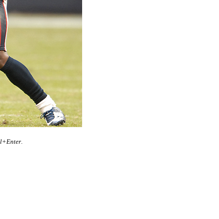
rl+Enter
.