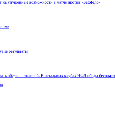
ет на упущенные возможности в матче против «Баффало»
тлом»
угие результаты
вать обеды в столовой. В остальных клубах НФЛ обеды бесплат
ра