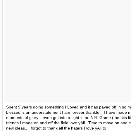
Spent 9 years doing something I Loved and it has payed off in so 
blessed is an understatement I am forever thankful.. I have made 
moments of glory. I even got into a fight in an NFL Game ( he hits lik
friends I made on and off the field love yAll.. Time to move on an
new ideas.. I forgot to thank all the haters I love yAll to