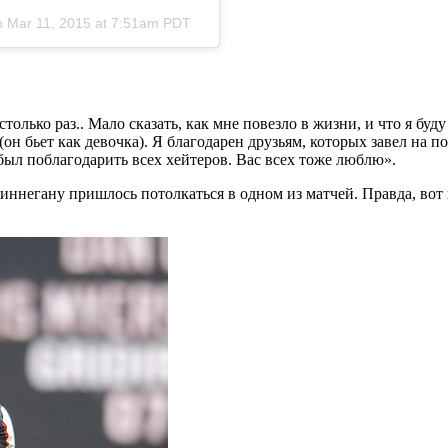
on
Mar 11, 2015 at 7:51am PDT
 столько раз.. Мало сказать, как мне повезло в жизни, и что я бу
 бьет как девочка). Я благодарен друзьям, которых завел на по
был поблагодарить всех хейтеров. Вас всех тоже люблю».
ннегану пришлось потолкаться в одном из матчей. Правда, вот п