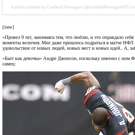
A photo posted by Cortland Finnegan (@cortlandfinnegan007) 
[/raw]
«Провел 9 лет, занимаясь тем, что люблю, и это оправдало себя
моменты величия. Мне даже пришлось подраться в матче НФЛ (он
удовольствие от новых людей, новых мест и новых идей.. А, за
«Бьет как девочка» Андре Джонсон, поскольку именно с ним Фи
самец: