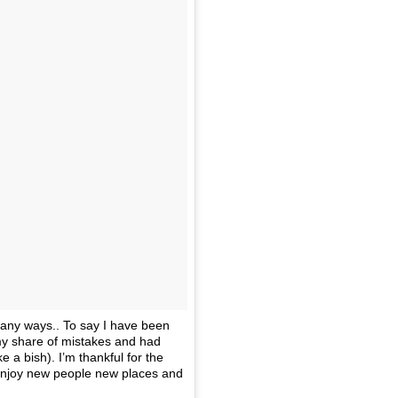
many ways.. To say I have been
my share of mistakes and had
e a bish). I’m thankful for the
d enjoy new people new places and