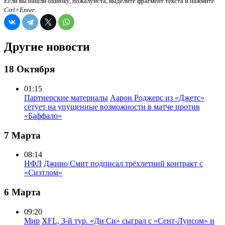
Если вы нашли ошибку, пожалуйста, выделите фрагмент текста и нажмите
Ctrl+Enter
.
Другие новости
18 Октября
01:15
Партнерские материалы
Аарон Роджерс из «Джетс»
сетует на упущенные возможности в матче против
«Баффало»
7 Марта
08:14
НФЛ
Джино Смит подписал трёхлетний контракт с
«Сиэтлом»
6 Марта
09:20
Мир
XFL, 3-й тур. «Ди Си» сыграл с «Сент-Луисом» и