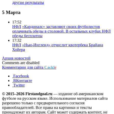
другие результаты
5 Марта
17:52
НФЛ
«Кардиналс» заставляют своих футболистов
оплачивать обеды в столовой. В остальных клубах НФЛ
обеды бесплатны
17:32
НФЛ
«Нью-Ингленд» отчислит квотербека Брайана
Хойера
Архив новостей
Comments are disabled
Комментарии для сайта
Cackl
e
Facebook
ВКонтакте
Twitter
© 2015–2026 Firstandgoal.ru
— издание об американском
футболе на русском языке. Использование материалов cайта
разрешено только с предварительного согласия
правообладателей. Все права на картинки и тексты
принадлежат их авторам. Сайт может содержать контент, не