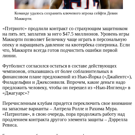
Команде удалось сохранить ключевого игрока сейфти Девин
Маккорти.
«Пэтриотс» продлили контракт со страхующим защитником
на пять лет, заплатив за него $47.5 миллионов. Уровень игры
Маккорти позволяет Беличику чаще играть в персональную
опеку и наращивать давление на квотербека соперника. Если
что, Маккорти всегда готов подчистить ошибки первой
линии.
Футболист согласился остаться в составе действующих
чемпионов, отказавшись от более соблазнительных в
финансовом плане предложений из Нью-Йорка («Джайентс»),
Филадельфии и Джексонвиля. Впрочем, какие деньги надо
предложить человеку, чтобы он перешел из «Нью-Ингленд» в
«Джагуарс»?
Перечисленным клубам придется переключить свое внимание
на запасные варианты – Антрела Ролле и Рахима Мура.
«Патриотам», в свою очередь, пора продолжать работу над
продлением контракта другого элемента защиты – Дэррелла
Ревиса.