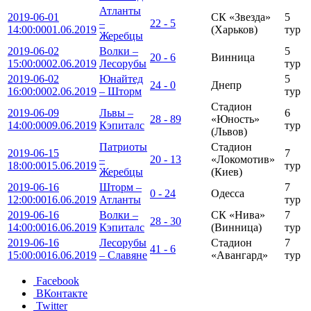
Атланты
2019-06-01
СК «Звезда»
5
–
22 - 5
14:00:00
01.06.2019
(Харьков)
тур
Жеребцы
2019-06-02
Волки –
5
20 - 6
Винница
15:00:00
02.06.2019
Лесорубы
тур
2019-06-02
Юнайтед
5
24 - 0
Днепр
16:00:00
02.06.2019
– Шторм
тур
Стадион
2019-06-09
Львы –
6
28 - 89
«Юность»
14:00:00
09.06.2019
Кэпиталс
тур
(Львов)
Патриоты
Стадион
2019-06-15
7
–
20 - 13
«Локомотив»
18:00:00
15.06.2019
тур
Жеребцы
(Киев)
2019-06-16
Шторм –
7
0 - 24
Одесса
12:00:00
16.06.2019
Атланты
тур
2019-06-16
Волки –
СК «Нива»
7
28 - 30
14:00:00
16.06.2019
Кэпиталс
(Винница)
тур
2019-06-16
Лесорубы
Стадион
7
41 - 6
15:00:00
16.06.2019
– Славяне
«Авангард»
тур
Facebook
ВКонтакте
Twitter