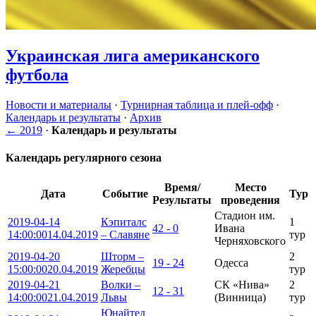
Украинская лига американского
футбола
Новости и материалы
·
Турнирная таблица и плей-офф
·
Календарь и результаты
·
Архив
← 2019
·
Календарь и результаты
Календарь регулярного сезона
Время/
Место
Дата
Событие
Тур
Результаты
проведения
Стадион им.
2019-04-14
Кэпиталс
1
42 - 0
Ивана
14:00:00
14.04.2019
– Славяне
тур
Черняховского
2019-04-20
Шторм –
2
19 - 24
Одесса
15:00:00
20.04.2019
Жеребцы
тур
2019-04-21
Волки –
СК «Нива»
2
12 - 31
14:00:00
21.04.2019
Львы
(Винница)
тур
Юнайтед