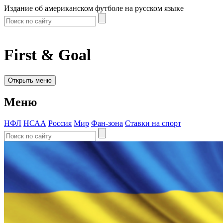
Издание об американском футболе на русском языке
First & Goal
Открыть меню
Меню
НФЛ
НСАА
Россия
Мир
Фан-зона
Ставки на спорт