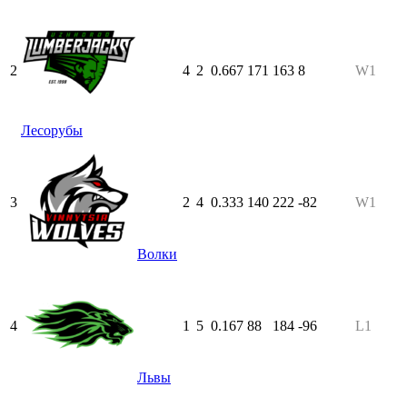
2
4
2
0.667
171
163
8
W1
Лесорубы
3
2
4
0.333
140
222
-82
W1
Волки
4
1
5
0.167
88
184
-96
L1
Львы