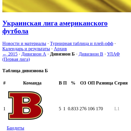
Украинская лига американского
футбола
Новости и материалы
·
Турнирная таблица и плей-офф
·
Календарь и результаты
·
Архив
← 2015
·
Дивизион А
·
Дивизион Б
·
Дивизион В
·
УЛАФ
(Первая лига)
Таблица дивизиона Б
#
Команда
В
П
%
ОЗ
ОП
Разница
Серия
1
5
1
0.833
276
106
170
L1
Бандиты