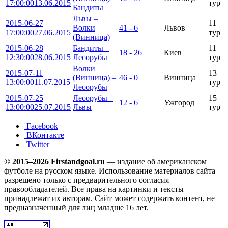
17:00:00
13.06.2015
тур
Бандиты
Львы –
2015-06-27
11
Волки
41 - 6
Львов
17:00:00
27.06.2015
тур
(Винница)
2015-06-28
Бандиты –
11
18 - 26
Киев
12:30:00
28.06.2015
Лесорубы
тур
Волки
2015-07-11
13
(Винница) –
46 - 0
Винница
13:00:00
11.07.2015
тур
Лесорубы
2015-07-25
Лесорубы –
15
12 - 6
Ужгород
13:00:00
25.07.2015
Львы
тур
Facebook
ВКонтакте
Twitter
© 2015–2026 Firstandgoal.ru
— издание об американском
футболе на русском языке. Использование материалов cайта
разрешено только с предварительного согласия
правообладателей. Все права на картинки и тексты
принадлежат их авторам. Сайт может содержать контент, не
предназначенный для лиц младше 16 лет.