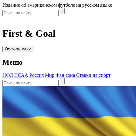
Издание об американском футболе на русском языке
First & Goal
Открыть меню
Меню
НФЛ
НСАА
Россия
Мир
Фан-зона
Ставки на спорт