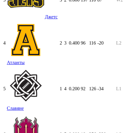
Джетс
4
2
3
0.400
96
116
-20
L2
Атланты
5
1
4
0.200
92
126
-34
L1
Славяне