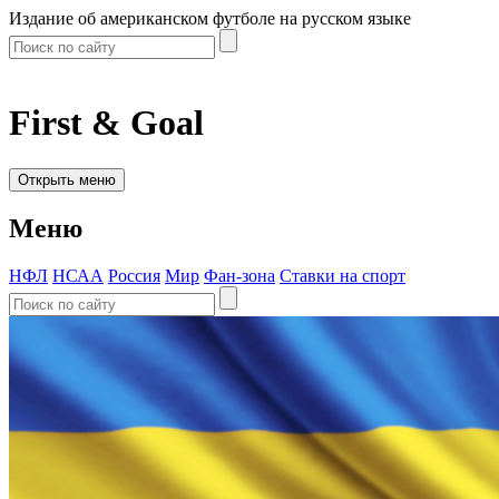
Издание об американском футболе на русском языке
First & Goal
Открыть меню
Меню
НФЛ
НСАА
Россия
Мир
Фан-зона
Ставки на спорт