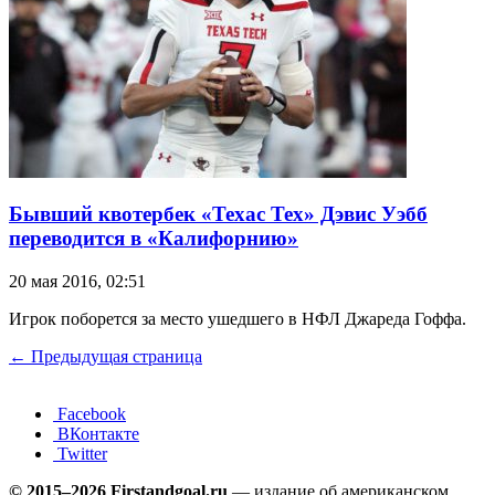
Бывший квотербек «Техас Тех» Дэвис Уэбб
переводится в «Калифорнию»
20 мая 2016, 02:51
Игрок поборется за место ушедшего в НФЛ Джареда Гоффа.
← Предыдущая страница
Facebook
ВКонтакте
Twitter
© 2015–2026 Firstandgoal.ru
— издание об американском