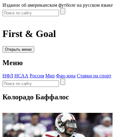
Издание об американском футболе на русском языке
First & Goal
Открыть меню
Меню
НФЛ
НСАА
Россия
Мир
Фан-зона
Ставки на спорт
Колорадо Баффалос