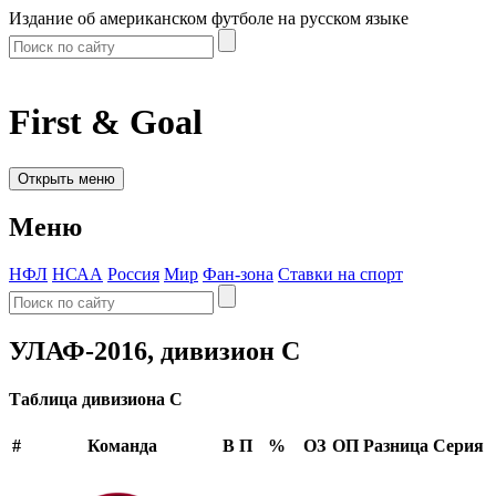
Издание об американском футболе на русском языке
First & Goal
Открыть меню
Меню
НФЛ
НСАА
Россия
Мир
Фан-зона
Ставки на спорт
УЛАФ-2016, дивизион C
Таблица дивизиона C
#
Команда
В
П
%
ОЗ
ОП
Разница
Серия