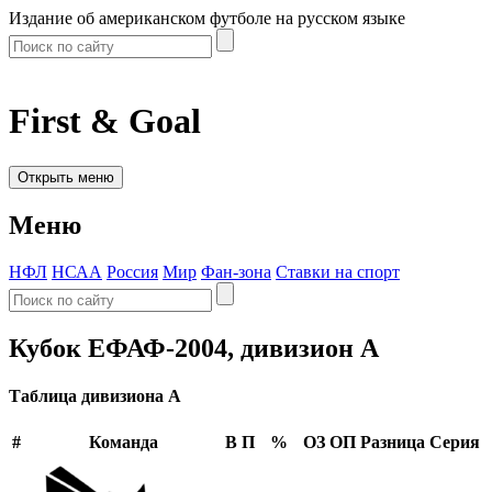
Издание об американском футболе на русском языке
First & Goal
Открыть меню
Меню
НФЛ
НСАА
Россия
Мир
Фан-зона
Ставки на спорт
Кубок ЕФАФ-2004, дивизион A
Таблица дивизиона A
#
Команда
В
П
%
ОЗ
ОП
Разница
Серия