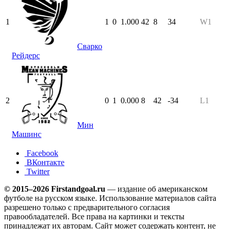
1
1
0
1.000
42
8
34
W1
Сварко
Рейдерс
2
0
1
0.000
8
42
-34
L1
Мин
Машинс
Facebook
ВКонтакте
Twitter
© 2015–2026 Firstandgoal.ru
— издание об американском
футболе на русском языке. Использование материалов cайта
разрешено только с предварительного согласия
правообладателей. Все права на картинки и тексты
принадлежат их авторам. Сайт может содержать контент, не