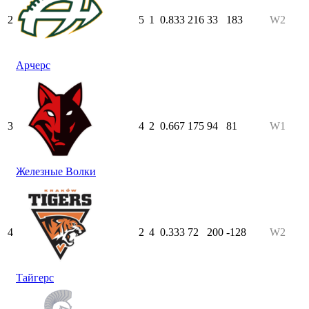
2
5
1
0.833
216
33
183
W2
Арчерс
3
4
2
0.667
175
94
81
W1
Железные Волки
4
2
4
0.333
72
200
-128
W2
Тайгерс