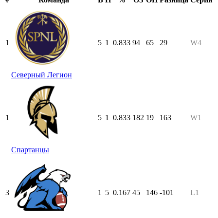
1
5
1
0.833
94
65
29
W4
Северный Легион
1
5
1
0.833
182
19
163
W1
Спартанцы
3
1
5
0.167
45
146
-101
L1