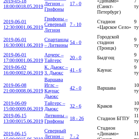
2019-05-18
«Динамо»
7
Легион –
17 - 0
18:00:00
18.05.2019
(Санкт-
ту
Грифоны
Петербург)
Грифоны –
2019-06-01
Стадион
9
Северный
7 - 10
12:30:00
01.06.2019
«Царское Село»
ту
Легион
Городской
2019-06-01
Спартанцы
9
54 - 0
стадион
16:30:00
01.06.2019
– Литвины
ту
(Троицк)
2019-06-01
Арчерс –
9
20 - 0
Быдгощ
17:00:00
01.06.2019
Тайгерс
ту
2019-06-02
К. Дьюкс –
9
41 - 6
Каунас
16:00:00
02.06.2019
З. Дьюкс
ту
Варшава
2019-06-08
Иглс –
10
42 - 0
Варшава
21:00:00
08.06.2019
Каунас
ту
Дьюкс
2019-06-09
Тайгерс –
10
32 - 6
Краков
15:00:00
09.06.2019
Дьюкс
ту
2019-06-15
Литвины –
11
18 - 26
Cтадион БГПУ
13:00:00
15.06.2019
Грифоны
ту
Стадион
Северный
2019-06-15
«Динамо»
11
Легион –
7 - 2