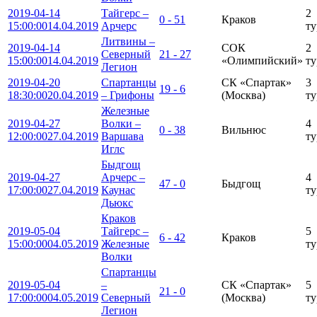
2019-04-14
Тайгерс –
2
0 - 51
Краков
15:00:00
14.04.2019
Арчерс
ту
Литвины –
2019-04-14
СОК
2
Северный
21 - 27
15:00:00
14.04.2019
«Олимпийский»
ту
Легион
2019-04-20
Спартанцы
СК «Спартак»
3
19 - 6
18:30:00
20.04.2019
– Грифоны
(Москва)
ту
Железные
2019-04-27
Волки –
4
0 - 38
Вильнюс
12:00:00
27.04.2019
Варшава
ту
Иглс
Быдгощ
2019-04-27
Арчерс –
4
47 - 0
Быдгощ
17:00:00
27.04.2019
Каунас
ту
Дьюкс
Краков
2019-05-04
Тайгерс –
5
6 - 42
Краков
15:00:00
04.05.2019
Железные
ту
Волки
Спартанцы
2019-05-04
–
СК «Спартак»
5
21 - 0
17:00:00
04.05.2019
Северный
(Москва)
ту
Легион