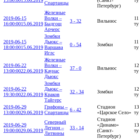
15:00:00
15.06.2019
(Санкт-
ту
Спартанцы
Петербург)
Железные
2019-06-15
Волки –
11
3 - 32
Вильнюс
16:00:00
15.06.2019
Быдгощ
ту
Арчерс
Зомбки
2019-06-15
Дьюкс –
11
0 - 54
Зомбки
18:00:00
15.06.2019
Варшава
ту
Иглс
Железные
2019-06-22
Волки –
12
37 - 0
Вильнюс
13:00:00
22.06.2019
Каунас
ту
Дьюкс
Зомбки
2019-06-22
Дьюкс –
12
32 - 34
Зомбки
19:30:00
22.06.2019
Краков
ту
Тайгерс
2019-06-29
Грифоны –
Стадион
13
6 - 42
13:00:00
29.06.2019
Спартанцы
«Царское Село»
ту
Стадион
Северный
2019-06-29
«Динамо»
13
Легион –
33 - 14
19:00:00
29.06.2019
(Санкт-
ту
Литвины
Петербург)