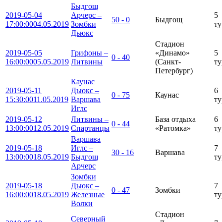
Быдгощ
2019-05-04
Арчерс –
5
50 - 0
Быдгощ
17:00:00
04.05.2019
Зомбки
ту
Дьюкс
Стадион
2019-05-05
Грифоны –
«Динамо»
5
0 - 40
16:00:00
05.05.2019
Литвины
(Санкт-
ту
Петербург)
Каунас
2019-05-11
Дьюкс –
6
0 - 75
Каунас
15:30:00
11.05.2019
Варшава
ту
Иглс
2019-05-12
Литвины –
База отдыха
6
0 - 44
13:00:00
12.05.2019
Спартанцы
«Ратомка»
ту
Варшава
2019-05-18
Иглс –
7
30 - 16
Варшава
13:00:00
18.05.2019
Быдгощ
ту
Арчерс
Зомбки
2019-05-18
Дьюкс –
7
0 - 47
Зомбки
16:00:00
18.05.2019
Железные
ту
Волки
Стадион
Северный