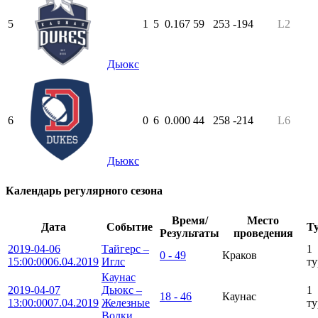
5
1
5
0.167
59
253
-194
L2
Дьюкс
6
0
6
0.000
44
258
-214
L6
Дьюкс
Календарь регулярного сезона
Время/
Место
Дата
Событие
Т
Результаты
проведения
2019-04-06
Тайгерс –
1
0 - 49
Краков
15:00:00
06.04.2019
Иглс
ту
Каунас
2019-04-07
Дьюкс –
1
18 - 46
Каунас
13:00:00
07.04.2019
Железные
ту
Волки