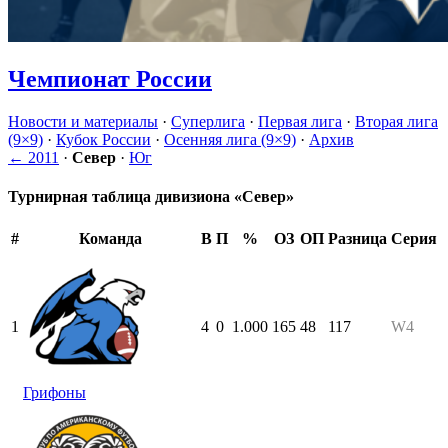
Чемпионат России
Новости и материалы
·
Суперлига
·
Первая лига
·
Вторая лига
(9×9)
·
Кубок России
·
Осенняя лига (9×9)
·
Архив
← 2011
·
Север
·
Юг
Турнирная таблица дивизиона «Север»
#
Команда
В
П
%
ОЗ
ОП
Разница
Серия
1
4
0
1.000
165
48
117
W4
Грифоны