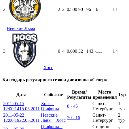
2
2
2
0.500
90
96
-6
L1
Невские Львы
3
0
4
0.000
32
143
-111
L4
Хогс
Календарь регулярного сезона дивизиона «Север»
Время/
Место
Дата
Событие
Тур
Результаты
проведения
2011-05-15
Хогс –
Санкт-
1
8 - 45
12:00:14
15.05.2011
Грифоны
Петербург
тур
2011-05-22
Невские
Санкт-
2
20 - 16
12:00:19
22.05.2011
Львы – Хогс
Петербург
тур
Грифоны –
Стадион