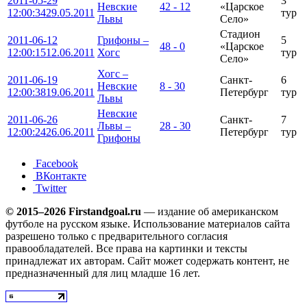
2011-05-29
3
Невские
42 - 12
«Царское
12:00:34
29.05.2011
тур
Львы
Село»
Стадион
2011-06-12
Грифоны –
5
48 - 0
«Царское
12:00:15
12.06.2011
Хогс
тур
Село»
Хогс –
2011-06-19
Санкт-
6
Невские
8 - 30
12:00:38
19.06.2011
Петербург
тур
Львы
Невские
2011-06-26
Санкт-
7
Львы –
28 - 30
12:00:24
26.06.2011
Петербург
тур
Грифоны
Facebook
ВКонтакте
Twitter
© 2015–2026 Firstandgoal.ru
— издание об американском
футболе на русском языке. Использование материалов cайта
разрешено только с предварительного согласия
правообладателей. Все права на картинки и тексты
принадлежат их авторам. Сайт может содержать контент, не
предназначенный для лиц младше 16 лет.