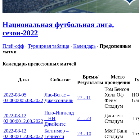
Национальная футбольная лига,
сезон-2022
Плей-офф
·
Турнирная таблица
·
Календарь
·
Предсезонные
матчи
Календарь предсезонных матчей
Время/
Место
Дата
Событие
Т
Результаты
проведения
Том Бенсон
2022-08-05
Лас-Вегас –
Холл Оф
HO
27 - 11
03:00:00
05.08.2022
Джексонвиль
Фейм
Ga
Стэдиум
Нью-Ингленд
2022-08-12
Джилетт
– НЙ
21 - 23
1 т
02:00:00
12.08.2022
Стэдиум
Джайентс
2022-08-12
Балтимор –
М&Т Банк
23 - 10
1 т
02:30:00
12.08.2022
Теннесси
Стэдиум