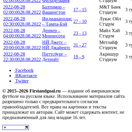
02:00:00
28.08.2022
Филадельфия
Стэдиум
2022-08-28
Балтимор –
М&Т Банк
17 - 15
3 т
02:00:00
28.08.2022
Вашингтон
Стэдиум
2022-08-28
Индианаполис
Лукаc Ойл
27 - 10
3 т
02:30:00
28.08.2022
– Тампа-Бэй
Стэдум
2022-08-28
Денвер –
Майл Хай
23 - 13
3 т
04:00:00
28.08.2022
Миннесота
Стэдум
2022-08-28
НЙ Джетс –
Метлайф
31 - 27
3 т
20:00:00
28.08.2022
НЙ Джайентс
Стэдиум
2022-08-28
Питтсбург –
Акришур
19 - 9
3 т
22:30:00
28.08.2022
Детройт
Стэдиум
Facebook
ВКонтакте
Twitter
© 2015–2026 Firstandgoal.ru
— издание об американском
футболе на русском языке. Использование материалов cайта
разрешено только с предварительного согласия
правообладателей. Все права на картинки и тексты
принадлежат их авторам. Сайт может содержать контент, не
предназначенный для лиц младше 16 лет.