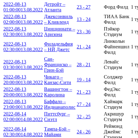
2022-08-13
Детройт –
23 - 27
Форд Филд
1 т
01:00:00
13.08.2022
Атланта
2022-08-13
Джексонвиль
ТИАА Банк
13 - 24
1 т
02:00:00
13.08.2022
– Кливленд
Филд
2022-08-13
Цинциннати –
Пэйкор
23 - 36
1 т
02:30:00
13.08.2022
Аризона
Стэдиум
Линкольн
2022-08-13
Филадельфия
21 - 24
Файненшнл
1 т
02:30:00
13.08.2022
– НЙ Джетс
Филд
Сан-
2022-08-13
Левайс
Франциско –
28 - 21
1 т
03:30:00
13.08.2022
Стэдиум
Грин-Бэй
2022-08-13
Чикаго –
Солджер
19 - 14
1 т
20:00:00
13.08.2022
Канзас-Сити
Филд
2022-08-13
Вашингтон –
ФедЭкс
21 - 23
1 т
20:00:00
13.08.2022
Каролина
Филд
2022-08-13
Баффало –
Хаймарк
27 - 24
1 т
23:00:00
13.08.2022
Индианаполис
Стэдиум
2022-08-14
Питтсбург –
Акришур
32 - 25
1 т
02:00:00
14.08.2022
Сиэтл
Стэдиум
Реймонд
2022-08-14
Тампа-Бэй –
24 - 26
Джеймс
1 т
02:30:00
14.08.2022
Майами
Стэдиум