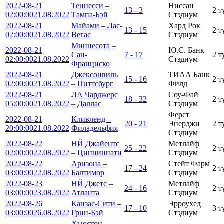
2022-08-21
Теннесси –
Ниссан
13 - 3
2 т
02:00:00
21.08.2022
Тампа-Бэй
Стэдиум
2022-08-21
Майами – Лас-
Хард Рок
13 - 15
2 т
02:00:00
21.08.2022
Вегас
Стэдиум
Миннесота –
2022-08-21
Ю.С. Банк
Сан-
7 - 17
2 т
02:00:00
21.08.2022
Стэдиум
Франциско
2022-08-21
Джексонвиль
ТИАА Банк
15 - 16
2 т
02:00:00
21.08.2022
– Питтсбург
Филд
2022-08-21
ЛА Чарджерс
Соу-Фай
18 - 32
2 т
05:00:00
21.08.2022
– Даллас
Стэдиум
Ферст
2022-08-21
Кливленд –
20 - 21
Энерджи
2 т
20:00:00
21.08.2022
Филадельфия
Стэдиум
2022-08-22
НЙ Джайентс
Метлайф
25 - 22
2 т
02:00:00
22.08.2022
– Цинциннати
Стэдиум
2022-08-22
Аризона –
Стейт Фарм
17 - 24
2 т
03:00:00
22.08.2022
Балтимор
Стэдиум
2022-08-23
НЙ Джетс –
Метлайф
24 - 16
2 т
03:00:00
23.08.2022
Атланта
Стэдиум
2022-08-26
Канзас-Сити –
Эрроухед
17 - 10
3 т
03:00:00
26.08.2022
Грин-Бэй
Стэдиум
Хьюстон –