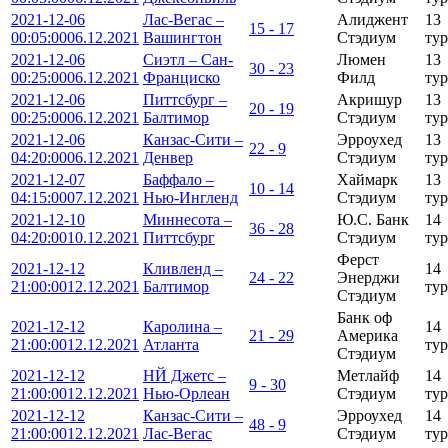
2021-12-06
Лас-Вегас –
Алиджент
13
15 - 17
00:05:00
06.12.2021
Вашингтон
Стэдиум
тур
2021-12-06
Сиэтл – Сан-
Люмен
13
30 - 23
00:25:00
06.12.2021
Франциско
Филд
тур
2021-12-06
Питтсбург –
Акришур
13
20 - 19
00:25:00
06.12.2021
Балтимор
Стэдиум
тур
2021-12-06
Канзас-Сити –
Эрроухед
13
22 - 9
04:20:00
06.12.2021
Денвер
Стэдиум
тур
2021-12-07
Баффало –
Хаймарк
13
10 - 14
04:15:00
07.12.2021
Нью-Ингленд
Стэдиум
тур
2021-12-10
Миннесота –
Ю.С. Банк
14
36 - 28
04:20:00
10.12.2021
Питтсбург
Стэдиум
тур
Ферст
2021-12-12
Кливленд –
14
24 - 22
Энерджи
21:00:00
12.12.2021
Балтимор
тур
Стэдиум
Банк оф
2021-12-12
Каролина –
14
21 - 29
Америка
21:00:00
12.12.2021
Атланта
тур
Стэдиум
2021-12-12
НЙ Джетс –
Метлайф
14
9 - 30
21:00:00
12.12.2021
Нью-Орлеан
Стэдиум
тур
2021-12-12
Канзас-Сити –
Эрроухед
14
48 - 9
21:00:00
12.12.2021
Лас-Вегас
Стэдиум
тур