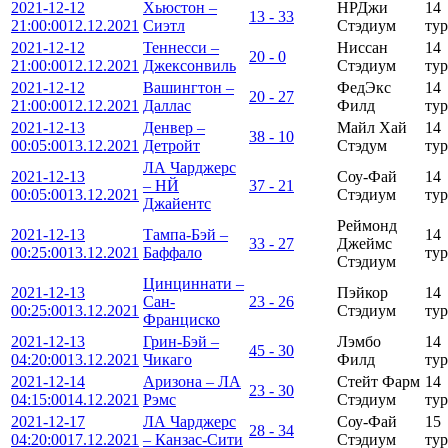
2021-12-12
Хьюстон –
НРДжи
14
13 - 33
21:00:00
12.12.2021
Сиэтл
Стэдиум
тур
2021-12-12
Теннесси –
Ниссан
14
20 - 0
21:00:00
12.12.2021
Джексонвиль
Стэдиум
тур
2021-12-12
Вашингтон –
ФедЭкс
14
20 - 27
21:00:00
12.12.2021
Даллас
Филд
тур
2021-12-13
Денвер –
Майл Хай
14
38 - 10
00:05:00
13.12.2021
Детройт
Стэдум
тур
ЛА Чарджерс
2021-12-13
Соу-Фай
14
– НЙ
37 - 21
00:05:00
13.12.2021
Стэдиум
тур
Джайентс
Реймонд
2021-12-13
Тампа-Бэй –
14
33 - 27
Джеймс
00:25:00
13.12.2021
Баффало
тур
Стэдиум
Цинциннати –
2021-12-13
Пэйкор
14
Сан-
23 - 26
00:25:00
13.12.2021
Стэдиум
тур
Франциско
2021-12-13
Грин-Бэй –
Лэмбо
14
45 - 30
04:20:00
13.12.2021
Чикаго
Филд
тур
2021-12-14
Аризона – ЛА
Стейт Фарм
14
23 - 30
04:15:00
14.12.2021
Рэмс
Стэдиум
тур
2021-12-17
ЛА Чарджерс
Соу-Фай
15
28 - 34
04:20:00
17.12.2021
– Канзас-Сити
Стэдиум
тур