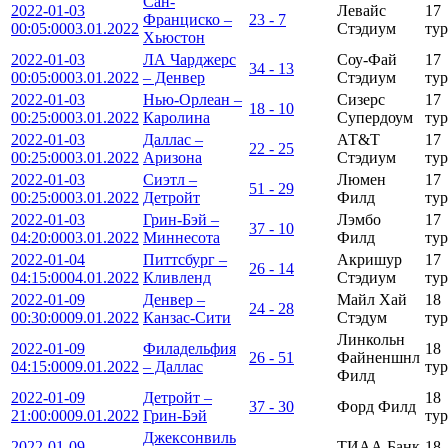
Сан-
2022-01-03
Левайс
17
Франциско –
23 - 7
00:05:00
03.01.2022
Стэдиум
тур
Хьюстон
2022-01-03
ЛА Чарджерс
Соу-Фай
17
34 - 13
00:05:00
03.01.2022
– Денвер
Стэдиум
тур
2022-01-03
Нью-Орлеан –
Сизерс
17
18 - 10
00:25:00
03.01.2022
Каролина
Супердоум
тур
2022-01-03
Даллас –
АТ&Т
17
22 - 25
00:25:00
03.01.2022
Аризона
Стэдиум
тур
2022-01-03
Сиэтл –
Люмен
17
51 - 29
00:25:00
03.01.2022
Детройт
Филд
тур
2022-01-03
Грин-Бэй –
Лэмбо
17
37 - 10
04:20:00
03.01.2022
Миннесота
Филд
тур
2022-01-04
Питтсбург –
Акришур
17
26 - 14
04:15:00
04.01.2022
Кливленд
Стэдиум
тур
2022-01-09
Денвер –
Майл Хай
18
24 - 28
00:30:00
09.01.2022
Канзас-Сити
Стэдум
тур
Линкольн
2022-01-09
Филадельфия
18
26 - 51
Файненшнл
04:15:00
09.01.2022
– Даллас
тур
Филд
2022-01-09
Детройт –
18
37 - 30
Форд Филд
21:00:00
09.01.2022
Грин-Бэй
тур
Джексонвиль
2022-01-09
ТИАА Банк
18