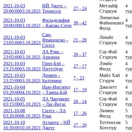
2021-10-03
НЙ Джетс –
Метлайф
4
27 - 24
20:00:00
03.10.2021
Теннесси
Стэдиум
тур
Линкольн
2021-10-03
Филадельфия
4
30 - 42
Файненшнл
20:00:00
03.10.2021
– Канзас-Сити
тур
Филд
Сан-
2021-10-03
Левайс
4
Франциско –
21 - 28
23:05:00
03.10.2021
Стэдиум
тур
Сиэтл
2021-10-03
ЛА Рэмс –
Соу-Фай
4
20 - 37
23:05:00
03.10.2021
Аризона
Стэдиум
тур
2021-10-03
Грин-Бэй –
Лэмбо
4
27 - 17
23:25:00
03.10.2021
Питтсбург
Филд
тур
2021-10-03
Денвер –
Майл Хай
4
7 - 23
23:25:00
03.10.2021
Балтимор
Стэдум
тур
2021-10-04
Нью-Ингленд
Джилетт
4
17 - 19
03:20:00
04.10.2021
– Тампа-Бэй
Стэдиум
тур
2021-10-05
ЛА Чарджерс
Соу-Фай
4
28 - 14
03:15:00
05.10.2021
– Лас-Вегас
Стэдиум
тур
2021-10-08
Сиэтл – ЛА
Люмен
5
17 - 26
03:20:00
08.10.2021
Рэмс
Филд
тур
2021-10-10
Атланта – НЙ
Тоттенхэм
5
27 - 20
16:30:00
10.10.2021
Джетс
Хотспур
тур