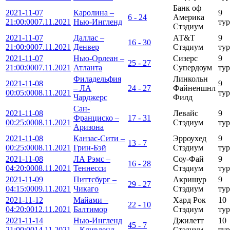
Банк оф
2021-11-07
Каролина –
9
6 - 24
Америка
21:00:00
07.11.2021
Нью-Ингленд
тур
Стэдиум
2021-11-07
Даллас –
АТ&Т
9
16 - 30
21:00:00
07.11.2021
Денвер
Стэдиум
тур
2021-11-07
Нью-Орлеан –
Сизерс
9
25 - 27
21:00:00
07.11.2021
Атланта
Супердоум
тур
Филадельфия
Линкольн
2021-11-08
9
– ЛА
24 - 27
Файненшнл
00:05:00
08.11.2021
тур
Чарджерс
Филд
Сан-
2021-11-08
Левайс
9
Франциско –
17 - 31
00:25:00
08.11.2021
Стэдиум
тур
Аризона
2021-11-08
Канзас-Сити –
Эрроухед
9
13 - 7
00:25:00
08.11.2021
Грин-Бэй
Стэдиум
тур
2021-11-08
ЛА Рэмс –
Соу-Фай
9
16 - 28
04:20:00
08.11.2021
Теннесси
Стэдиум
тур
2021-11-09
Питтсбург –
Акришур
9
29 - 27
04:15:00
09.11.2021
Чикаго
Стэдиум
тур
2021-11-12
Майами –
Хард Рок
10
22 - 10
04:20:00
12.11.2021
Балтимор
Стэдиум
тур
2021-11-14
Нью-Ингленд
Джилетт
10
45 - 7
21:00:00
14.11.2021
– Кливленд
Стэдиум
тур