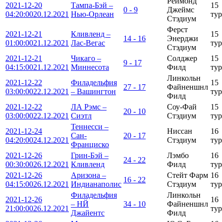
Реймонд
2021-12-20
Тампа-Бэй –
15
0 - 9
Джеймс
04:20:00
20.12.2021
Нью-Орлеан
тур
Стэдиум
Ферст
2021-12-21
Кливленд –
15
14 - 16
Энерджи
01:00:00
21.12.2021
Лас-Вегас
тур
Стэдиум
2021-12-21
Чикаго –
Солджер
15
9 - 17
04:15:00
21.12.2021
Миннесота
Филд
тур
Линкольн
2021-12-22
Филадельфия
15
27 - 17
Файненшнл
03:00:00
22.12.2021
– Вашингтон
тур
Филд
2021-12-22
ЛА Рэмс –
Соу-Фай
15
20 - 10
03:00:00
22.12.2021
Сиэтл
Стэдиум
тур
Теннесси –
2021-12-24
Ниссан
16
Сан-
20 - 17
04:20:00
24.12.2021
Стэдиум
тур
Франциско
2021-12-26
Грин-Бэй –
Лэмбо
16
24 - 22
00:30:00
26.12.2021
Кливленд
Филд
тур
2021-12-26
Аризона –
Стейт Фарм
16
16 - 22
04:15:00
26.12.2021
Индианаполис
Стэдиум
тур
Филадельфия
Линкольн
2021-12-26
16
– НЙ
34 - 10
Файненшнл
21:00:00
26.12.2021
тур
Джайентс
Филд