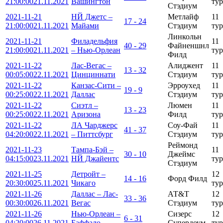
21:00:00
21.11.2021
Вашингтон
тур
Стэдиум
2021-11-21
НЙ Джетс –
Метлайф
11
17 - 24
21:00:00
21.11.2021
Майами
Стэдиум
тур
Линкольн
2021-11-21
Филадельфия
11
40 - 29
Файненшнл
21:00:00
21.11.2021
– Нью-Орлеан
тур
Филд
2021-11-22
Лас-Вегас –
Алиджент
11
13 - 32
00:05:00
22.11.2021
Цинциннати
Стэдиум
тур
2021-11-22
Канзас-Сити –
Эрроухед
11
19 - 9
00:25:00
22.11.2021
Даллас
Стэдиум
тур
2021-11-22
Сиэтл –
Люмен
11
13 - 23
00:25:00
22.11.2021
Аризона
Филд
тур
2021-11-22
ЛА Чарджерс
Соу-Фай
11
41 - 37
04:20:00
22.11.2021
– Питтсбург
Стэдиум
тур
Реймонд
2021-11-23
Тампа-Бэй –
11
30 - 10
Джеймс
04:15:00
23.11.2021
НЙ Джайентс
тур
Стэдиум
2021-11-25
Детройт –
12
14 - 16
Форд Филд
20:30:00
25.11.2021
Чикаго
тур
2021-11-26
Даллас – Лас-
АТ&Т
12
33 - 36
00:30:00
26.11.2021
Вегас
Стэдиум
тур
2021-11-26
Нью-Орлеан –
Сизерс
12
6 - 31
04:20:00
26.11.2021
Баффало
Супердоум
тур