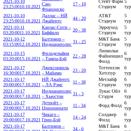
2021-10-10
Стейт Фарм
5
Сан-
17 - 10
23:25:00
10.10.2021
Стэдиум
тур
Франциско
2021-10-10
Даллас – НЙ
АТ&Т
5
44 - 20
23:25:00
10.10.2021
Джайентс
Стэдиум
тур
2021-10-11
Канзас-Сити –
Эрроухед
5
20 - 38
03:20:00
11.10.2021
Баффало
Стэдиум
тур
2021-10-12
Балтимор –
М&Т Банк
5
31 - 25
03:15:00
12.10.2021
Индианаполис
Стэдиум
тур
Линкольн
2021-10-15
Филадельфия
6
22 - 28
Файненшнл
03:20:00
15.10.2021
– Тампа-Бэй
тур
Филд
2021-10-17
Джексонвиль
Тоттенхэм
6
23 - 20
16:30:00
17.10.2021
– Майами
Хотспур
тур
2021-10-17
НЙ Джайентс
Метлайф
6
11 - 38
20:00:00
17.10.2021
– ЛА Рэмс
Стэдиум
тур
2021-10-17
Индианаполис
Лукаc Ойл
6
31 - 3
20:00:00
17.10.2021
– Хьюстон
Стэдум
тур
2021-10-17
Детройт –
6
11 - 34
Форд Филд
20:00:00
17.10.2021
Цинциннати
тур
2021-10-17
Чикаго –
Солджер
6
14 - 24
20:00:00
17.10.2021
Грин-Бэй
Филд
тур
2021-10-17
Балтимор –
М&Т Банк
6
34 - 6