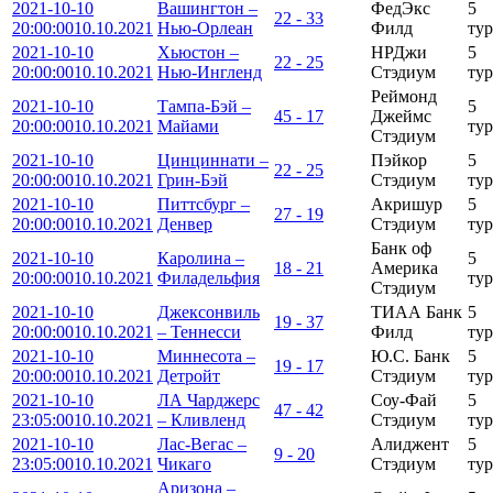
2021-10-10
Вашингтон –
ФедЭкс
5
22 - 33
20:00:00
10.10.2021
Нью-Орлеан
Филд
тур
2021-10-10
Хьюстон –
НРДжи
5
22 - 25
20:00:00
10.10.2021
Нью-Ингленд
Стэдиум
тур
Реймонд
2021-10-10
Тампа-Бэй –
5
45 - 17
Джеймс
20:00:00
10.10.2021
Майами
тур
Стэдиум
2021-10-10
Цинциннати –
Пэйкор
5
22 - 25
20:00:00
10.10.2021
Грин-Бэй
Стэдиум
тур
2021-10-10
Питтсбург –
Акришур
5
27 - 19
20:00:00
10.10.2021
Денвер
Стэдиум
тур
Банк оф
2021-10-10
Каролина –
5
18 - 21
Америка
20:00:00
10.10.2021
Филадельфия
тур
Стэдиум
2021-10-10
Джексонвиль
ТИАА Банк
5
19 - 37
20:00:00
10.10.2021
– Теннесси
Филд
тур
2021-10-10
Миннесота –
Ю.С. Банк
5
19 - 17
20:00:00
10.10.2021
Детройт
Стэдиум
тур
2021-10-10
ЛА Чарджерс
Соу-Фай
5
47 - 42
23:05:00
10.10.2021
– Кливленд
Стэдиум
тур
2021-10-10
Лас-Вегас –
Алиджент
5
9 - 20
23:05:00
10.10.2021
Чикаго
Стэдиум
тур
Аризона –