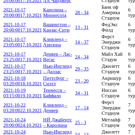
20:00:00
17.10.2021
ЛА Чарджерс
Стэдиум
тур
Банк оф
2021-10-17
Каролина –
6
28 - 34
Америка
20:00:00
17.10.2021
Миннесота
тур
Стэдиум
2021-10-17
Вашингтон –
ФедЭкс
6
13 - 31
20:00:00
17.10.2021
Канзас-Сити
Филд
тур
Ферст
2021-10-17
Кливленд –
6
14 - 37
Энерджи
23:05:00
17.10.2021
Аризона
тур
Стэдиум
2021-10-17
Денвер – Лас-
Майл Хай
6
24 - 34
23:25:00
17.10.2021
Вегас
Стэдум
тур
2021-10-17
Нью-Ингленд
Джилетт
6
29 - 35
23:25:00
17.10.2021
– Даллас
Стэдиум
тур
2021-10-18
Питтсбург –
Акришур
6
23 - 20
03:20:00
18.10.2021
Сиэтл
Стэдиум
тур
2021-10-19
Теннесси –
Ниссан
6
34 - 31
03:15:00
19.10.2021
Баффало
Стэдиум
тур
Ферст
2021-10-22
Кливленд –
7
17 - 14
Энерджи
03:20:00
22.10.2021
Денвер
тур
Стэдиум
2021-10-24
НЙ Джайентс
Метлайф
7
25 - 3
20:00:00
24.10.2021
– Каролина
Стэдиум
тур
2021-10-24
Нью-Ингленд
Джилетт
7
54 - 13