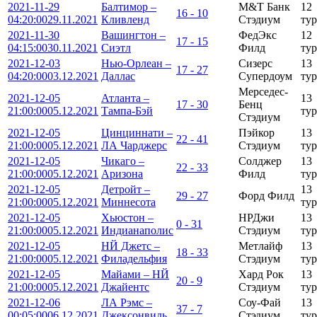
2021-11-29
Балтимор –
М&Т Банк
12
16 - 10
04:20:00
29.11.2021
Кливленд
Стэдиум
тур
2021-11-30
Вашингтон –
ФедЭкс
12
17 - 15
04:15:00
30.11.2021
Сиэтл
Филд
тур
2021-12-03
Нью-Орлеан –
Сизерс
13
17 - 27
04:20:00
03.12.2021
Даллас
Супердоум
тур
Мерседес-
2021-12-05
Атланта –
13
17 - 30
Бенц
21:00:00
05.12.2021
Тампа-Бэй
тур
Стэдиум
2021-12-05
Цинциннати –
Пэйкор
13
22 - 41
21:00:00
05.12.2021
ЛА Чарджерс
Стэдиум
тур
2021-12-05
Чикаго –
Солджер
13
22 - 33
21:00:00
05.12.2021
Аризона
Филд
тур
2021-12-05
Детройт –
13
29 - 27
Форд Филд
21:00:00
05.12.2021
Миннесота
тур
2021-12-05
Хьюстон –
НРДжи
13
0 - 31
21:00:00
05.12.2021
Индианаполис
Стэдиум
тур
2021-12-05
НЙ Джетс –
Метлайф
13
18 - 33
21:00:00
05.12.2021
Филадельфия
Стэдиум
тур
2021-12-05
Майами – НЙ
Хард Рок
13
20 - 9
21:00:00
05.12.2021
Джайентс
Стэдиум
тур
2021-12-06
ЛА Рэмс –
Соу-Фай
13
37 - 7
00:05:00
06.12.2021
Джексонвиль
Стэдиум
тур