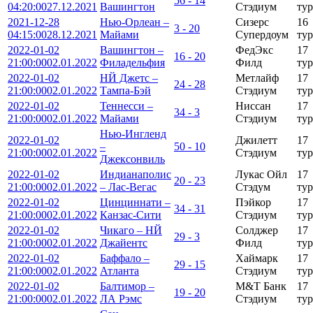
56 - 14
04:20:00
27.12.2021
Вашингтон
Стэдиум
тур
2021-12-28
Нью-Орлеан –
Сизерс
16
3 - 20
04:15:00
28.12.2021
Майами
Супердоум
тур
2022-01-02
Вашингтон –
ФедЭкс
17
16 - 20
21:00:00
02.01.2022
Филадельфия
Филд
тур
2022-01-02
НЙ Джетс –
Метлайф
17
24 - 28
21:00:00
02.01.2022
Тампа-Бэй
Стэдиум
тур
2022-01-02
Теннесси –
Ниссан
17
34 - 3
21:00:00
02.01.2022
Майами
Стэдиум
тур
Нью-Ингленд
2022-01-02
Джилетт
17
–
50 - 10
21:00:00
02.01.2022
Стэдиум
тур
Джексонвиль
2022-01-02
Индианаполис
Лукаc Ойл
17
20 - 23
21:00:00
02.01.2022
– Лас-Вегас
Стэдум
тур
2022-01-02
Цинциннати –
Пэйкор
17
34 - 31
21:00:00
02.01.2022
Канзас-Сити
Стэдиум
тур
2022-01-02
Чикаго – НЙ
Солджер
17
29 - 3
21:00:00
02.01.2022
Джайентс
Филд
тур
2022-01-02
Баффало –
Хаймарк
17
29 - 15
21:00:00
02.01.2022
Атланта
Стэдиум
тур
2022-01-02
Балтимор –
М&Т Банк
17
19 - 20
21:00:00
02.01.2022
ЛА Рэмс
Стэдиум
тур