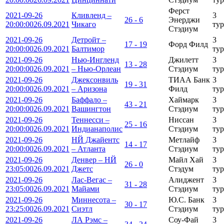
Ферст
2021-09-26
Кливленд –
3
26 - 6
Энерджи
20:00:00
26.09.2021
Чикаго
тур
Стэдиум
2021-09-26
Детройт –
3
17 - 19
Форд Филд
20:00:00
26.09.2021
Балтимор
тур
2021-09-26
Нью-Ингленд
Джилетт
3
13 - 28
20:00:00
26.09.2021
– Нью-Орлеан
Стэдиум
тур
2021-09-26
Джексонвиль
ТИАА Банк
3
19 - 31
20:00:00
26.09.2021
– Аризона
Филд
тур
2021-09-26
Баффало –
Хаймарк
3
43 - 21
20:00:00
26.09.2021
Вашингтон
Стэдиум
тур
2021-09-26
Теннесси –
Ниссан
3
25 - 16
20:00:00
26.09.2021
Индианаполис
Стэдиум
тур
2021-09-26
НЙ Джайентс
Метлайф
3
14 - 17
20:00:00
26.09.2021
– Атланта
Стэдиум
тур
2021-09-26
Денвер – НЙ
Майл Хай
3
26 - 0
23:05:00
26.09.2021
Джетс
Стэдум
тур
2021-09-26
Лас-Вегас –
Алиджент
3
31 - 28
23:05:00
26.09.2021
Майами
Стэдиум
тур
2021-09-26
Миннесота –
Ю.С. Банк
3
30 - 17
23:25:00
26.09.2021
Сиэтл
Стэдиум
тур
2021-09-26
ЛА Рэмс –
Соу-Фай
3