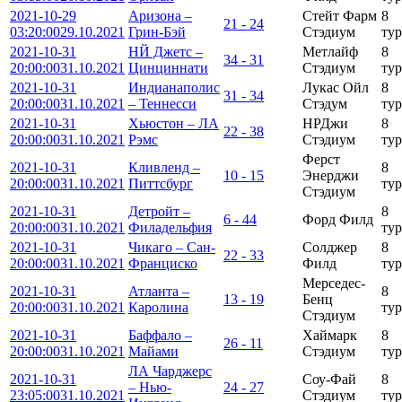
2021-10-29
Аризона –
Стейт Фарм
8
21 - 24
03:20:00
29.10.2021
Грин-Бэй
Стэдиум
тур
2021-10-31
НЙ Джетс –
Метлайф
8
34 - 31
20:00:00
31.10.2021
Цинциннати
Стэдиум
тур
2021-10-31
Индианаполис
Лукаc Ойл
8
31 - 34
20:00:00
31.10.2021
– Теннесси
Стэдум
тур
2021-10-31
Хьюстон – ЛА
НРДжи
8
22 - 38
20:00:00
31.10.2021
Рэмс
Стэдиум
тур
Ферст
2021-10-31
Кливленд –
8
10 - 15
Энерджи
20:00:00
31.10.2021
Питтсбург
тур
Стэдиум
2021-10-31
Детройт –
8
6 - 44
Форд Филд
20:00:00
31.10.2021
Филадельфия
тур
2021-10-31
Чикаго – Сан-
Солджер
8
22 - 33
20:00:00
31.10.2021
Франциско
Филд
тур
Мерседес-
2021-10-31
Атланта –
8
13 - 19
Бенц
20:00:00
31.10.2021
Каролина
тур
Стэдиум
2021-10-31
Баффало –
Хаймарк
8
26 - 11
20:00:00
31.10.2021
Майами
Стэдиум
тур
ЛА Чарджерс
2021-10-31
Соу-Фай
8
– Нью-
24 - 27
23:05:00
31.10.2021
Стэдиум
тур