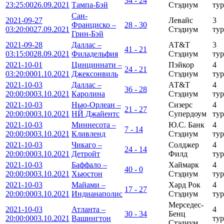
34 - 24
23:25:00
26.09.2021
Тампа-Бэй
Стэдиум
тур
Сан-
2021-09-27
Левайс
3
Франциско –
28 - 30
03:20:00
27.09.2021
Стэдиум
тур
Грин-Бэй
2021-09-28
Даллас –
АТ&Т
3
41 - 21
03:15:00
28.09.2021
Филадельфия
Стэдиум
тур
2021-10-01
Цинциннати –
Пэйкор
4
24 - 21
03:20:00
01.10.2021
Джексонвиль
Стэдиум
тур
2021-10-03
Даллас –
АТ&Т
4
36 - 28
20:00:00
03.10.2021
Каролина
Стэдиум
тур
2021-10-03
Нью-Орлеан –
Сизерс
4
21 - 27
20:00:00
03.10.2021
НЙ Джайентс
Супердоум
тур
2021-10-03
Миннесота –
Ю.С. Банк
4
7 - 14
20:00:00
03.10.2021
Кливленд
Стэдиум
тур
2021-10-03
Чикаго –
Солджер
4
24 - 14
20:00:00
03.10.2021
Детройт
Филд
тур
2021-10-03
Баффало –
Хаймарк
4
40 - 0
20:00:00
03.10.2021
Хьюстон
Стэдиум
тур
2021-10-03
Майами –
Хард Рок
4
17 - 27
20:00:00
03.10.2021
Индианаполис
Стэдиум
тур
Мерседес-
2021-10-03
Атланта –
4
30 - 34
Бенц
20:00:00
03.10.2021
Вашингтон
тур
Стэдиум