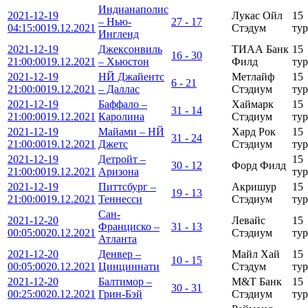
Индианаполис
2021-12-19
Лукаc Ойл
15
– Нью-
27 - 17
04:15:00
19.12.2021
Стэдум
тур
Ингленд
2021-12-19
Джексонвиль
ТИАА Банк
15
16 - 30
21:00:00
19.12.2021
– Хьюстон
Филд
тур
2021-12-19
НЙ Джайентс
Метлайф
15
6 - 21
21:00:00
19.12.2021
– Даллас
Стэдиум
тур
2021-12-19
Баффало –
Хаймарк
15
31 - 14
21:00:00
19.12.2021
Каролина
Стэдиум
тур
2021-12-19
Майами – НЙ
Хард Рок
15
31 - 24
21:00:00
19.12.2021
Джетс
Стэдиум
тур
2021-12-19
Детройт –
15
30 - 12
Форд Филд
21:00:00
19.12.2021
Аризона
тур
2021-12-19
Питтсбург –
Акришур
15
19 - 13
21:00:00
19.12.2021
Теннесси
Стэдиум
тур
Сан-
2021-12-20
Левайс
15
Франциско –
31 - 13
00:05:00
20.12.2021
Стэдиум
тур
Атланта
2021-12-20
Денвер –
Майл Хай
15
10 - 15
00:05:00
20.12.2021
Цинциннати
Стэдум
тур
2021-12-20
Балтимор –
М&Т Банк
15
30 - 31
00:25:00
20.12.2021
Грин-Бэй
Стэдиум
тур