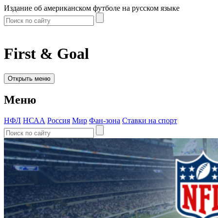
Издание об американском футболе на русском языке
First & Goal
Открыть меню
Меню
НФЛ
НСАА
Россия
Мир
Фан-зона
Ставки на спорт