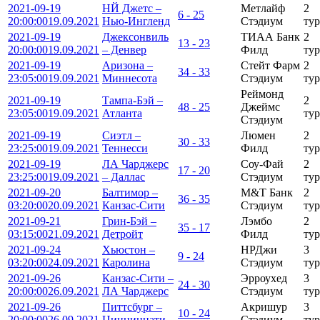
2021-09-19
НЙ Джетс –
Метлайф
2
6 - 25
20:00:00
19.09.2021
Нью-Ингленд
Стэдиум
тур
2021-09-19
Джексонвиль
ТИАА Банк
2
13 - 23
20:00:00
19.09.2021
– Денвер
Филд
тур
2021-09-19
Аризона –
Стейт Фарм
2
34 - 33
23:05:00
19.09.2021
Миннесота
Стэдиум
тур
Реймонд
2021-09-19
Тампа-Бэй –
2
48 - 25
Джеймс
23:05:00
19.09.2021
Атланта
тур
Стэдиум
2021-09-19
Сиэтл –
Люмен
2
30 - 33
23:25:00
19.09.2021
Теннесси
Филд
тур
2021-09-19
ЛА Чарджерс
Соу-Фай
2
17 - 20
23:25:00
19.09.2021
– Даллас
Стэдиум
тур
2021-09-20
Балтимор –
М&Т Банк
2
36 - 35
03:20:00
20.09.2021
Канзас-Сити
Стэдиум
тур
2021-09-21
Грин-Бэй –
Лэмбо
2
35 - 17
03:15:00
21.09.2021
Детройт
Филд
тур
2021-09-24
Хьюстон –
НРДжи
3
9 - 24
03:20:00
24.09.2021
Каролина
Стэдиум
тур
2021-09-26
Канзас-Сити –
Эрроухед
3
24 - 30
20:00:00
26.09.2021
ЛА Чарджерс
Стэдиум
тур
2021-09-26
Питтсбург –
Акришур
3
10 - 24
20:00:00
26.09.2021
Цинциннати
Стэдиум
тур