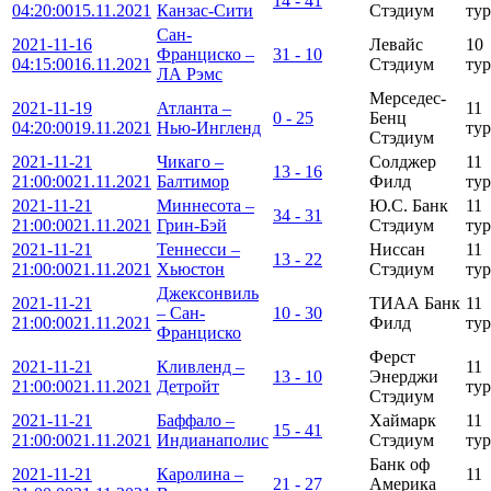
14 - 41
04:20:00
15.11.2021
Канзас-Сити
Стэдиум
тур
Сан-
2021-11-16
Левайс
10
Франциско –
31 - 10
04:15:00
16.11.2021
Стэдиум
тур
ЛА Рэмс
Мерседес-
2021-11-19
Атланта –
11
0 - 25
Бенц
04:20:00
19.11.2021
Нью-Ингленд
тур
Стэдиум
2021-11-21
Чикаго –
Солджер
11
13 - 16
21:00:00
21.11.2021
Балтимор
Филд
тур
2021-11-21
Миннесота –
Ю.С. Банк
11
34 - 31
21:00:00
21.11.2021
Грин-Бэй
Стэдиум
тур
2021-11-21
Теннесси –
Ниссан
11
13 - 22
21:00:00
21.11.2021
Хьюстон
Стэдиум
тур
Джексонвиль
2021-11-21
ТИАА Банк
11
– Сан-
10 - 30
21:00:00
21.11.2021
Филд
тур
Франциско
Ферст
2021-11-21
Кливленд –
11
13 - 10
Энерджи
21:00:00
21.11.2021
Детройт
тур
Стэдиум
2021-11-21
Баффало –
Хаймарк
11
15 - 41
21:00:00
21.11.2021
Индианаполис
Стэдиум
тур
Банк оф
2021-11-21
Каролина –
11
21 - 27
Америка