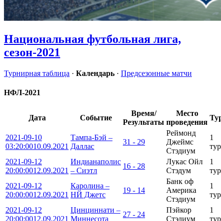
Национальная футбольная лига,
сезон-2021
Турнирная таблица
·
Календарь
·
Предсезонные матчи
НФЛ-2021
Время/
Место
Дата
Событие
Ту
Результаты
проведения
Реймонд
2021-09-10
Тампа-Бэй –
1
31 - 29
Джеймс
03:20:00
10.09.2021
Даллас
тур
Стэдиум
2021-09-12
Индианаполис
Лукаc Ойл
1
16 - 28
20:00:00
12.09.2021
– Сиэтл
Стэдум
тур
Банк оф
2021-09-12
Каролина –
1
19 - 14
Америка
20:00:00
12.09.2021
НЙ Джетс
тур
Стэдиум
2021-09-12
Цинциннати –
Пэйкор
1
27 - 24
20:00:00
12.09.2021
Миннесота
Стэдиум
тур