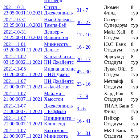
Ингленд
2021-10-31
Сиэтл –
Люмен
8
31 - 7
23:05:00
31.10.2021
Джексонвиль
Филд
тур
2021-10-31
Нью-Орлеан –
Сизерс
8
36 - 27
23:25:00
31.10.2021
Тампа-Бэй
Супердоум
тур
2021-10-31
Денвер –
Майл Хай
8
17 - 10
23:25:00
31.10.2021
Вашингтон
Стэдум
тур
2021-11-01
Миннесота –
Ю.С. Банк
8
16 - 20
03:20:00
01.11.2021
Даллас
Стэдиум
тур
2021-11-02
Канзас-Сити –
Эрроухед
8
20 - 17
03:15:00
02.11.2021
НЙ Джайентс
Стэдиум
тур
2021-11-05
Индианаполис
Лукаc Ойл
9
45 - 30
03:20:00
05.11.2021
– НЙ Джетс
Стэдум
тур
2021-11-07
НЙ Джайентс
Метлайф
9
23 - 16
21:00:00
07.11.2021
– Лас-Вегас
Стэдиум
тур
2021-11-07
Майами –
Хард Рок
9
17 - 9
21:00:00
07.11.2021
Хьюстон
Стэдиум
тур
2021-11-07
Джексонвиль
ТИАА Банк
9
9 - 6
21:00:00
07.11.2021
– Баффало
Филд
тур
2021-11-07
Цинциннати –
Пэйкор
9
16 - 41
21:00:00
07.11.2021
Кливленд
Стэдиум
тур
2021-11-07
Балтимор –
М&Т Банк
9
34 - 31
21:00:00
07.11.2021
Миннесота
Стэдиум
тур