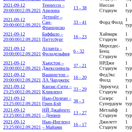
2021-09-12
Теннесси –
Ниссан
1
13 - 38
20:00:00
12.09.2021
Аризона
Стэдиум
тур
Детройт –
2021-09-12
1
Сан-
33 - 41
Форд Филд
20:00:00
12.09.2021
тур
Франциско
2021-09-12
Баффало –
Хаймарк
1
16 - 23
20:00:00
12.09.2021
Питтсбург
Стэдиум
тур
Мерседес-
2021-09-12
Атланта –
1
6 - 32
Бенц
20:00:00
12.09.2021
Филадельфия
тур
Стэдиум
2021-09-12
Хьюстон –
НРДжи
1
37 - 21
20:00:00
12.09.2021
Джексонвиль
Стэдиум
тур
2021-09-12
Вашингтон –
ФедЭкс
1
16 - 20
20:00:00
12.09.2021
ЛА Чарджерс
Филд
тур
2021-09-12
Канзас-Сити –
Эрроухед
1
33 - 29
23:25:00
12.09.2021
Кливленд
Стэдиум
тур
2021-09-12
Нью-Орлеан –
Сизерс
1
38 - 3
23:25:00
12.09.2021
Грин-Бэй
Супердоум
тур
2021-09-12
НЙ Джайентс
Метлайф
1
13 - 27
23:25:00
12.09.2021
– Денвер
Стэдиум
тур
2021-09-12
Нью-Ингленд
Джилетт
1
16 - 17
23:25:00
12.09.2021
– Майами
Стэдиум
тур