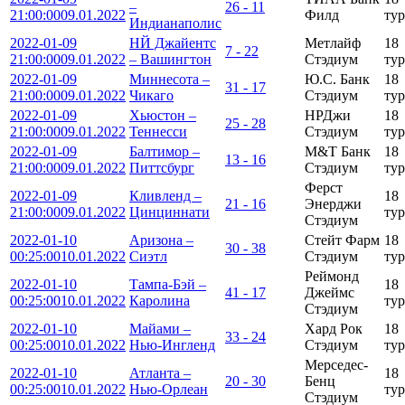
–
26 - 11
21:00:00
09.01.2022
Филд
тур
Индианаполис
2022-01-09
НЙ Джайентс
Метлайф
18
7 - 22
21:00:00
09.01.2022
– Вашингтон
Стэдиум
тур
2022-01-09
Миннесота –
Ю.С. Банк
18
31 - 17
21:00:00
09.01.2022
Чикаго
Стэдиум
тур
2022-01-09
Хьюстон –
НРДжи
18
25 - 28
21:00:00
09.01.2022
Теннесси
Стэдиум
тур
2022-01-09
Балтимор –
М&Т Банк
18
13 - 16
21:00:00
09.01.2022
Питтсбург
Стэдиум
тур
Ферст
2022-01-09
Кливленд –
18
21 - 16
Энерджи
21:00:00
09.01.2022
Цинциннати
тур
Стэдиум
2022-01-10
Аризона –
Стейт Фарм
18
30 - 38
00:25:00
10.01.2022
Сиэтл
Стэдиум
тур
Реймонд
2022-01-10
Тампа-Бэй –
18
41 - 17
Джеймс
00:25:00
10.01.2022
Каролина
тур
Стэдиум
2022-01-10
Майами –
Хард Рок
18
33 - 24
00:25:00
10.01.2022
Нью-Ингленд
Стэдиум
тур
Мерседес-
2022-01-10
Атланта –
18
20 - 30
Бенц
00:25:00
10.01.2022
Нью-Орлеан
тур
Стэдиум