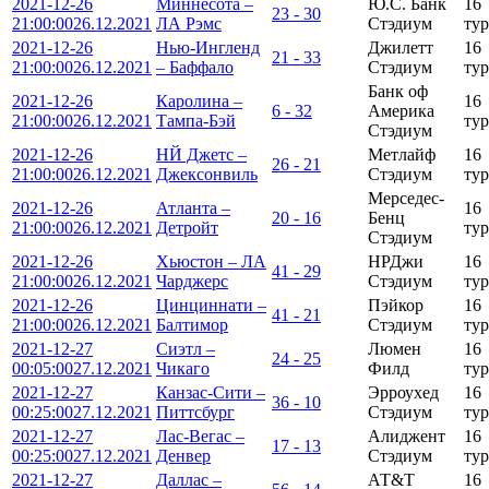
2021-12-26
Миннесота –
Ю.С. Банк
16
23 - 30
21:00:00
26.12.2021
ЛА Рэмс
Стэдиум
тур
2021-12-26
Нью-Ингленд
Джилетт
16
21 - 33
21:00:00
26.12.2021
– Баффало
Стэдиум
тур
Банк оф
2021-12-26
Каролина –
16
6 - 32
Америка
21:00:00
26.12.2021
Тампа-Бэй
тур
Стэдиум
2021-12-26
НЙ Джетс –
Метлайф
16
26 - 21
21:00:00
26.12.2021
Джексонвиль
Стэдиум
тур
Мерседес-
2021-12-26
Атланта –
16
20 - 16
Бенц
21:00:00
26.12.2021
Детройт
тур
Стэдиум
2021-12-26
Хьюстон – ЛА
НРДжи
16
41 - 29
21:00:00
26.12.2021
Чарджерс
Стэдиум
тур
2021-12-26
Цинциннати –
Пэйкор
16
41 - 21
21:00:00
26.12.2021
Балтимор
Стэдиум
тур
2021-12-27
Сиэтл –
Люмен
16
24 - 25
00:05:00
27.12.2021
Чикаго
Филд
тур
2021-12-27
Канзас-Сити –
Эрроухед
16
36 - 10
00:25:00
27.12.2021
Питтсбург
Стэдиум
тур
2021-12-27
Лас-Вегас –
Алиджент
16
17 - 13
00:25:00
27.12.2021
Денвер
Стэдиум
тур
2021-12-27
Даллас –
АТ&Т
16