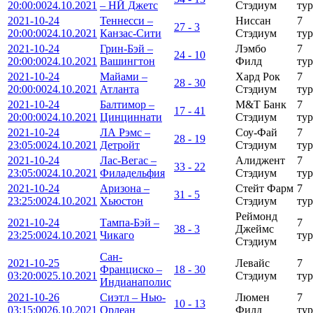
20:00:00
24.10.2021
– НЙ Джетс
Стэдиум
тур
2021-10-24
Теннесси –
Ниссан
7
27 - 3
20:00:00
24.10.2021
Канзас-Сити
Стэдиум
тур
2021-10-24
Грин-Бэй –
Лэмбо
7
24 - 10
20:00:00
24.10.2021
Вашингтон
Филд
тур
2021-10-24
Майами –
Хард Рок
7
28 - 30
20:00:00
24.10.2021
Атланта
Стэдиум
тур
2021-10-24
Балтимор –
М&Т Банк
7
17 - 41
20:00:00
24.10.2021
Цинциннати
Стэдиум
тур
2021-10-24
ЛА Рэмс –
Соу-Фай
7
28 - 19
23:05:00
24.10.2021
Детройт
Стэдиум
тур
2021-10-24
Лас-Вегас –
Алиджент
7
33 - 22
23:05:00
24.10.2021
Филадельфия
Стэдиум
тур
2021-10-24
Аризона –
Стейт Фарм
7
31 - 5
23:25:00
24.10.2021
Хьюстон
Стэдиум
тур
Реймонд
2021-10-24
Тампа-Бэй –
7
38 - 3
Джеймс
23:25:00
24.10.2021
Чикаго
тур
Стэдиум
Сан-
2021-10-25
Левайс
7
Франциско –
18 - 30
03:20:00
25.10.2021
Стэдиум
тур
Индианаполис
2021-10-26
Сиэтл – Нью-
Люмен
7
10 - 13
03:15:00
26.10.2021
Орлеан
Филд
тур