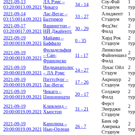
2021-09-13
ЛА Рэмс –
Соу-Фай
1
34 - 14
03:20:00
13.09.2021
Чикаго
Стэдиум
тур
2021-09-14
Лас-Вегас –
Алиджент
1
33 - 27
03:15:00
14.09.2021
Балтимор
Стэдиум
тур
2021-09-17
Вашингтон –
ФедЭкс
2
30 - 29
03:20:00
17.09.2021
НЙ Джайентс
Филд
тур
2021-09-19
Майами –
Хард Рок
2
0 - 35
20:00:00
19.09.2021
Баффало
Стэдиум
тур
Филадельфия
Линкольн
2021-09-19
2
– Сан-
11 - 17
Файненшнл
20:00:00
19.09.2021
тур
Франциско
Филд
2021-09-19
Индианаполис
Лукаc Ойл
2
24 - 27
20:00:00
19.09.2021
– ЛА Рэмс
Стэдум
тур
2021-09-19
Питтсбург –
Акришур
2
17 - 26
20:00:00
19.09.2021
Лас-Вегас
Стэдиум
тур
2021-09-19
Чикаго –
Солджер
2
20 - 17
20:00:00
19.09.2021
Цинциннати
Филд
тур
Ферст
2021-09-19
Кливленд –
2
31 - 21
Энерджи
20:00:00
19.09.2021
Хьюстон
тур
Стэдиум
Банк оф
2021-09-19
Каролина –
2
26 - 7
Америка
20:00:00
19.09.2021
Нью-Орлеан
тур
Стэдиум