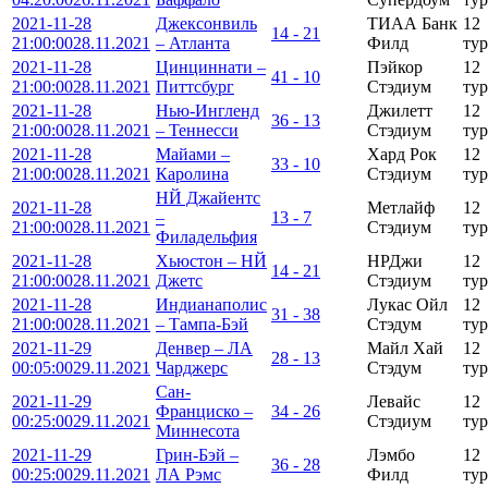
2021-11-28
Джексонвиль
ТИАА Банк
12
14 - 21
21:00:00
28.11.2021
– Атланта
Филд
тур
2021-11-28
Цинциннати –
Пэйкор
12
41 - 10
21:00:00
28.11.2021
Питтсбург
Стэдиум
тур
2021-11-28
Нью-Ингленд
Джилетт
12
36 - 13
21:00:00
28.11.2021
– Теннесси
Стэдиум
тур
2021-11-28
Майами –
Хард Рок
12
33 - 10
21:00:00
28.11.2021
Каролина
Стэдиум
тур
НЙ Джайентс
2021-11-28
Метлайф
12
–
13 - 7
21:00:00
28.11.2021
Стэдиум
тур
Филадельфия
2021-11-28
Хьюстон – НЙ
НРДжи
12
14 - 21
21:00:00
28.11.2021
Джетс
Стэдиум
тур
2021-11-28
Индианаполис
Лукаc Ойл
12
31 - 38
21:00:00
28.11.2021
– Тампа-Бэй
Стэдум
тур
2021-11-29
Денвер – ЛА
Майл Хай
12
28 - 13
00:05:00
29.11.2021
Чарджерс
Стэдум
тур
Сан-
2021-11-29
Левайс
12
Франциско –
34 - 26
00:25:00
29.11.2021
Стэдиум
тур
Миннесота
2021-11-29
Грин-Бэй –
Лэмбо
12
36 - 28
00:25:00
29.11.2021
ЛА Рэмс
Филд
тур