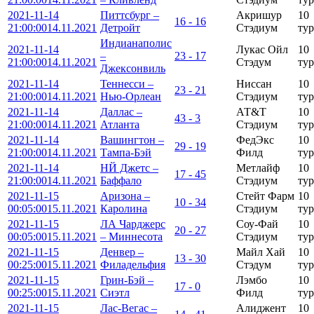
2021-11-14
Питтсбург –
Акришур
10
16 - 16
21:00:00
14.11.2021
Детройт
Стэдиум
тур
Индианаполис
2021-11-14
Лукаc Ойл
10
–
23 - 17
21:00:00
14.11.2021
Стэдум
тур
Джексонвиль
2021-11-14
Теннесси –
Ниссан
10
23 - 21
21:00:00
14.11.2021
Нью-Орлеан
Стэдиум
тур
2021-11-14
Даллас –
АТ&Т
10
43 - 3
21:00:00
14.11.2021
Атланта
Стэдиум
тур
2021-11-14
Вашингтон –
ФедЭкс
10
29 - 19
21:00:00
14.11.2021
Тампа-Бэй
Филд
тур
2021-11-14
НЙ Джетс –
Метлайф
10
17 - 45
21:00:00
14.11.2021
Баффало
Стэдиум
тур
2021-11-15
Аризона –
Стейт Фарм
10
10 - 34
00:05:00
15.11.2021
Каролина
Стэдиум
тур
2021-11-15
ЛА Чарджерс
Соу-Фай
10
20 - 27
00:05:00
15.11.2021
– Миннесота
Стэдиум
тур
2021-11-15
Денвер –
Майл Хай
10
13 - 30
00:25:00
15.11.2021
Филадельфия
Стэдум
тур
2021-11-15
Грин-Бэй –
Лэмбо
10
17 - 0
00:25:00
15.11.2021
Сиэтл
Филд
тур
2021-11-15
Лас-Вегас –
Алиджент
10