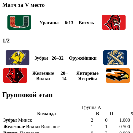
Матч за V место
Ураганы
6:13
Витязь
1/2
Зубры
26–32
Оружейники
Железные
20–
Янтарные
Волки
14
Ястребы
Групповой этап
Группа А
Команда
В
П
Зубры
Минск
2
0
1.000
Железные Волки
Вильнюс
1
1
0.500