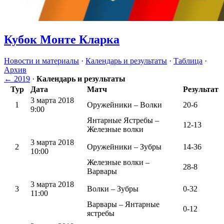
Кубок Монте Кларка
Новости и материалы
·
Календарь и результаты
·
Таблица
·
Архив
← 2019
·
Календарь и результаты
Тур
Дата
Матч
Результат
3 марта 2018
1
Оружейники – Волки
20-6
9:00
Янтарные Ястребы –
12-13
Железные волки
3 марта 2018
2
Оружейники – Зубры
14-36
10:00
Железные волки –
28-8
Варвары
3 марта 2018
3
Волки – Зубры
0-32
11:00
Варвары – Янтарные
0-12
ястребы