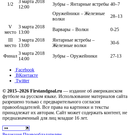
3 марта 2018
1/2
Зубры – Янтарные ястребы
40–7
12:00
Оружейники – Железные
28–13
волки
V
3 марта 2018
Варвары – Волки
0-25
место
13:00
III
3 марта 2018
Янтарные ястребы –
30-6
место
13:00
Железные волки
3 марта 2018
Финал
Зубры – Оружейники
27-13
14:00
Facebook
ВКонтакте
Twitter
© 2015–2026 Firstandgoal.ru
— издание об американском
футболе на русском языке. Использование материалов cайта
разрешено только с предварительного согласия
правообладателей. Все права на картинки и тексты
принадлежат их авторам. Сайт может содержать контент, не
предназначенный для лиц младше 16 лет.
Редакция
Правообладателям