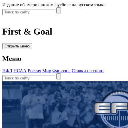
Издание об американском футболе на русском языке
First & Goal
Открыть меню
Меню
НФЛ
НСАА
Россия
Мир
Фан-зона
Ставки на спорт