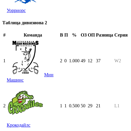
Уорриорс
Таблица дивизиона 2
#
Команда
В
П
%
ОЗ
ОП
Разница
Серия
1
2
0
1.000
49
12
37
W2
Мин
Машинс
2
1
1
0.500
50
29
21
L1
Крокодайлс