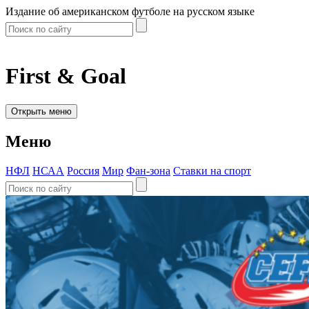
Издание об американском футболе на русском языке
First & Goal
Открыть меню
Меню
НФЛ
НСАА
Россия
Мир
Фан-зона
Ставки на спорт