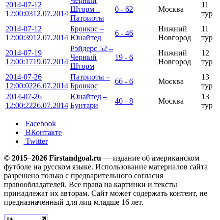
Черный
2014-07-12
11
Шторм –
0 - 62
Москва
12:00:03
12.07.2014
тур
Патриоты
2014-07-12
Бронкос –
Нижний
11
6 - 46
12:00:39
12.07.2014
Юнайтед
Новгород
тур
Рэйдерс 52 –
2014-07-19
Нижний
12
Черный
19 - 6
12:00:17
19.07.2014
Новгород
тур
Шторм
2014-07-26
Патриоты –
13
66 - 6
Москва
12:00:02
26.07.2014
Бронкос
тур
2014-07-26
Юнайтед –
13
40 - 8
Москва
12:00:22
26.07.2014
Бунтари
тур
Facebook
ВКонтакте
Twitter
© 2015–2026 Firstandgoal.ru
— издание об американском
футболе на русском языке. Использование материалов cайта
разрешено только с предварительного согласия
правообладателей. Все права на картинки и тексты
принадлежат их авторам. Сайт может содержать контент, не
предназначенный для лиц младше 16 лет.