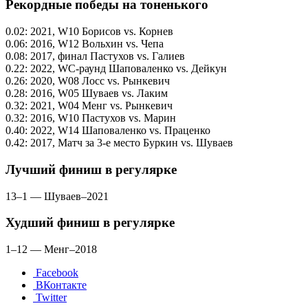
Рекордные победы на тоненького
0.02: 2021, W10 Борисов vs. Корнев
0.06: 2016, W12 Вольхин vs. Чепа
0.08: 2017, финал Пастухов vs. Галиев
0.22: 2022, WC-раунд Шаповаленко vs. Дейкун
0.26: 2020, W08 Лосс vs. Рынкевич
0.28: 2016, W05 Шуваев vs. Лаким
0.32: 2021, W04 Менг vs. Рынкевич
0.32: 2016, W10 Пастухов vs. Марин
0.40: 2022, W14 Шаповаленко vs. Праценко
0.42: 2017, Матч за 3-е место Буркин vs. Шуваев
Лучший финиш в регулярке
13–1 — Шуваев–2021
Худший финиш в регулярке
1–12 — Менг–2018
Facebook
ВКонтакте
Twitter