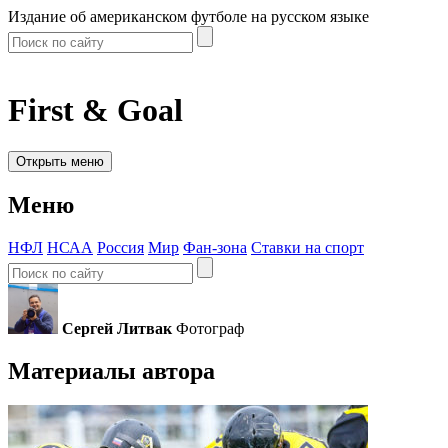
Издание об американском футболе на русском языке
First & Goal
Открыть меню
Меню
НФЛ
НСАА
Россия
Мир
Фан-зона
Ставки на спорт
Сергей Литвак
Фотограф
Материалы автора