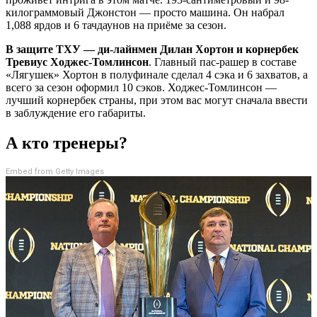
килограммовый Джонстон — просто машина. Он набрал
1,088 ярдов и 6 тачдаунов на приёме за сезон.
В защите ТХУ — ди-лайнмен Дилан Хортон и корнербек
Тревиус Ходжес-Томлинсон
. Главный пас-рашер в составе
«Лягушек» Хортон в полуфинале сделал 4 сэка и 6 захватов, а
всего за сезон оформил 10 сэков. Ходжес-Томлинсон —
лучший корнербек страны, при этом вас могут сначала ввести
в заблуждение его габариты.
А кто тренеры?
Embed from Getty Images