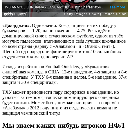
«Джорджия».
Однозначно. Коэффициент на их победу у
букмекеров — 1.20, на поражение — 4.75. Речь идёт о
доминирующей силе в студенческом футболе, одном из трёх
могучих пылесосов, втягивающих в себя лучших школьников
со всей страны (наряду с «Алабамой» и «Огайо Стейт»).
Шестой год подряд они финишируют в топ-10 сильнейших
студенческих команд по версии AP.
Исходя из рейтингов Football Outsiders, у «Бульдогов»
сильнейшая команда в США, 12-е нападение, 4-я защиты и 8-е
спецбригады. У ТХУ 6-я команда в целом, 5-е нападение, 37-я
защита и 30-е спецбригады.
ТХУ может преподнести пару сюрпризов в нападении, но
угнаться за темпом физически доминирующего соперника
будет сложно. Может быть, поможет история — со времён
«Алабамы» в 2012 году никто из студенческих команд не
защищал чемпионский титул.
Мы знаем каких-нибудь игроков НФЛ