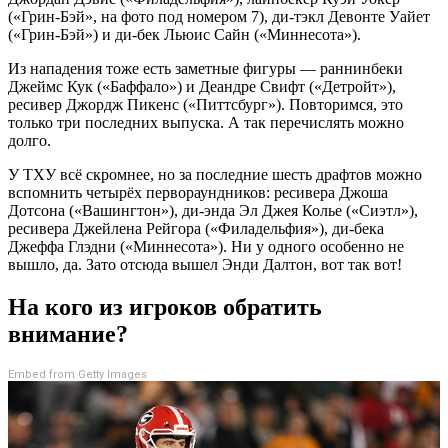
(«Грин-Бэй», на фото под номером 7), ди-тэкл Девонте Уайет
(«Грин-Бэй») и ди-бек Льюис Сайн («Миннесота»).
Из нападения тоже есть заметные фигуры — раннинбеки
Джеймс Кук («Баффало») и Деандре Свифт («Детройт»),
ресивер Джордж Пикенс («Питтсбург»). Повторимся, это
только три последних выпуска. А так перечислять можно
долго.
У ТХУ всё скромнее, но за последние шесть драфтов можно
вспомнить четырёх первораундников: ресивера Джоша
Дотсона («Вашингтон»), ди-энда Эл Джея Колье («Сиэтл»),
ресивера Джейлена Рейгора («Филадельфия»), ди-бека
Джеффа Глэдни («Миннесота»). Ни у одного особенно не
вышло, да. Зато отсюда вышел Энди Далтон, вот так вот!
На кого из игроков обратить
внимание?
Embed from Getty Images