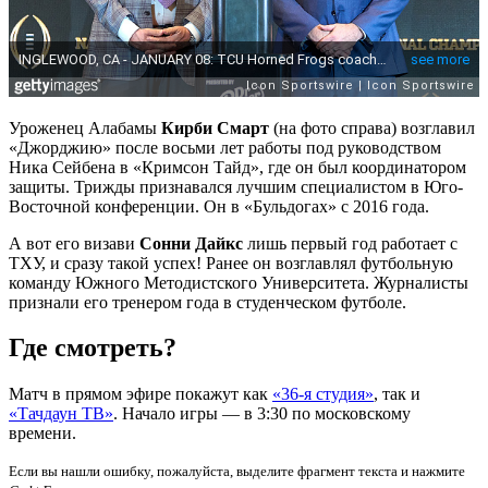
Уроженец Алабамы
Кирби Смарт
(на фото справа) возглавил
«Джорджию» после восьми лет работы под руководством
Ника Сейбена в «Кримсон Тайд», где он был координатором
защиты. Трижды признавался лучшим специалистом в Юго-
Восточной конференции. Он в «Бульдогах» с 2016 года.
А вот его визави
Сонни Дайкс
лишь первый год работает с
ТХУ, и сразу такой успех! Ранее он возглавлял футбольную
команду Южного Методистского Университета. Журналисты
признали его тренером года в студенческом футболе.
Где смотреть?
Матч в прямом эфире покажут как
«36-я студия»
, так и
«Тачдаун ТВ»
. Начало игры — в 3:30 по московскому
времени.
Если вы нашли ошибку, пожалуйста, выделите фрагмент текста и нажмите