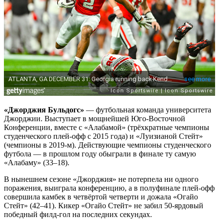
«Джорджия Бульдогс»
— футбольная команда университета
Джорджии. Выступает в мощнейшей Юго-Восточной
Конференции, вместе с «Алабамой» (трёхкратные чемпионы
студенческого плей-офф с 2015 года) и «Луизианой Стейт»
(чемпионы в 2019-м). Действующие чемпионы студенческого
футбола — в прошлом году обыграли в финале ту самую
«Алабаму» (33–18).
В нынешнем сезоне «Джорджия» не потерпела ни одного
поражения, выиграла конференцию, а в полуфинале плей-офф
совершила камбек в четвёртой четверти и дожала «Огайо
Стейт» (42–41). Кикер «Огайо Стейт» не забил 50-ярдовый
победный филд-гол на последних секундах.