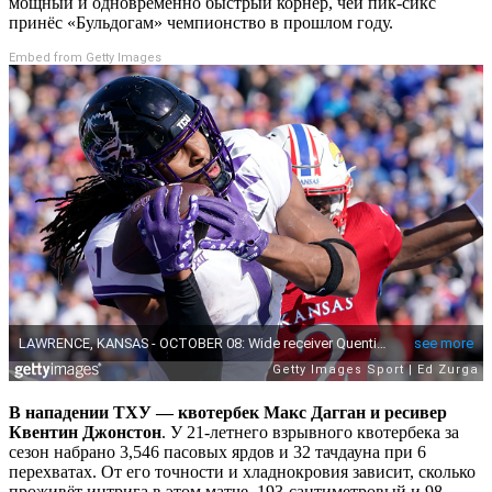
мощный и одновременно быстрый корнер, чей пик-сикс
принёс «Бульдогам» чемпионство в прошлом году.
Embed from Getty Images
В нападении ТХУ — квотербек Макс Дагган и ресивер
Квентин Джонстон
. У 21-летнего взрывного квотербека за
сезон набрано 3,546 пасовых ярдов и 32 тачдауна при 6
перехватах. От его точности и хладнокровия зависит, сколько
проживёт интрига в этом матче. 193-сантиметровый и 98-