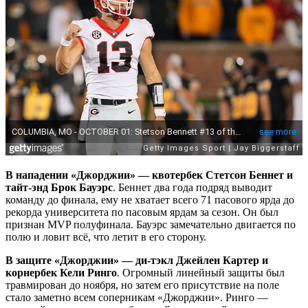
В нападении «Джорджии» — квотербек Стетсон Беннет и
тайт-энд Брок Бауэрс
. Беннет два года подряд выводит
команду до финала, ему не хватает всего 71 пасового ярда до
рекорда университета по пасовым ярдам за сезон. Он был
признан MVP полуфинала. Бауэрс замечательно двигается по
полю и ловит всё, что летит в его сторону.
В защите «Джорджии» — ди-тэкл Джейлен Картер и
корнербек Кели Ринго
. Огромный линейный защиты был
травмирован до ноября, но затем его присутствие на поле
стало заметно всем соперникам «Джорджии». Ринго —