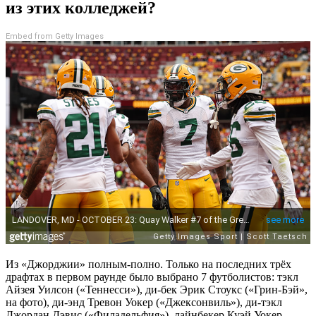
из этих колледжей?
Embed from Getty Images
Из «Джорджии» полным-полно. Только на последних трёх
драфтах в первом раунде было выбрано 7 футболистов: тэкл
Айзея Уилсон («Теннесси»), ди-бек Эрик Стоукс («Грин-Бэй»,
на фото), ди-энд Тревон Уокер («Джексонвиль»), ди-тэкл
Джордан Дэвис («Филадельфия»), лайнбекер Куэй Уокер