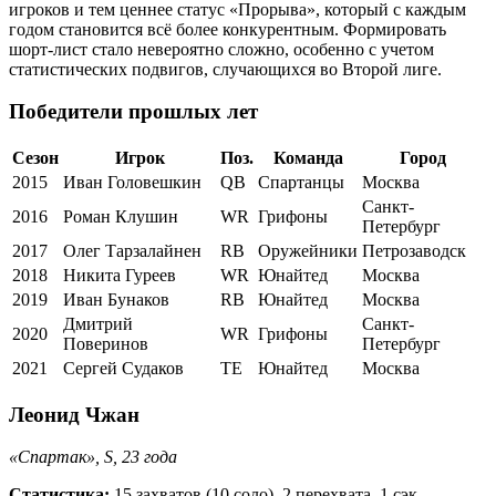
игроков и тем ценнее статус «Прорыва», который с каждым
годом становится всё более конкурентным. Формировать
шорт-лист стало невероятно сложно, особенно с учетом
статистических подвигов, случающихся во Второй лиге.
Победители прошлых лет
Сезон
Игрок
Поз.
Команда
Город
2015
Иван Головешкин
QB
Спартанцы
Москва
Санкт-
2016
Роман Клушин
WR
Грифоны
Петербург
2017
Олег Тарзалайнен
RB
Оружейники
Петрозаводск
2018
Никита Гуреев
WR
Юнайтед
Москва
2019
Иван Бунаков
RB
Юнайтед
Москва
Дмитрий
Санкт-
2020
WR
Грифоны
Поверинов
Петербург
2021
Сергей Судаков
TE
Юнайтед
Москва
Леонид Чжан
«Спартак», S, 23 года
Статистика:
15 захватов (10 соло), 2 перехвата, 1 сэк