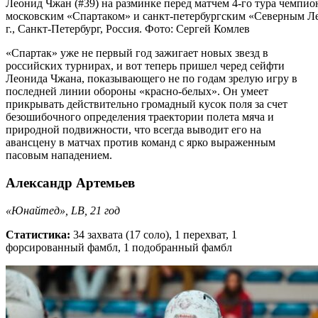
Леонид Чжан (#39) на разминке перед матчем 4-го тура чемпи
московским «Спартаком» и санкт-петербургским «Северным Л
г., Санкт-Петербург, Россия. Фото: Сергей Комлев
«Спартак» уже не первый год зажигает новых звезд в
российских турнирах, и вот теперь пришел черед сейфти
Леонида Чжана, показывающего не по годам зрелую игру в
последней линии обороны «красно-белых». Он умеет
прикрывать действительно громадный кусок поля за счет
безошибочного определения траектории полета мяча и
природной подвижности, что всегда выводит его на
авансцену в матчах против команд с ярко выраженным
пасовым нападением.
Александр Артемьев
«Юнайтед», LB, 21 год
Статистика:
34 захвата (17 соло), 1 перехват, 1
форсированный фамбл, 1 подобранный фамбл