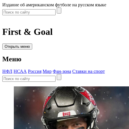
Издание об американском футболе на русском языке
First & Goal
Открыть меню
Меню
НФЛ
НСАА
Россия
Мир
Фан-зона
Ставки на спорт