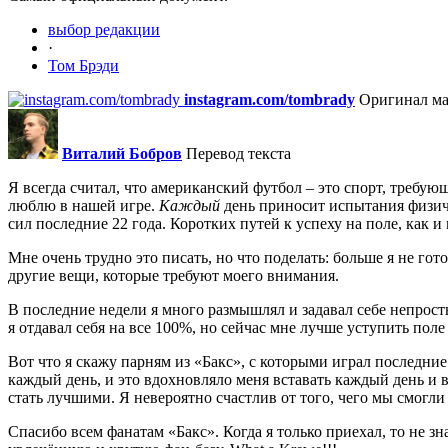
выбор редакции
·
Том Брэди
instagram.com/tombrady
Оригинал ма
Виталий Бобров
Перевод текста
Я всегда считал, что американский футбол – это спорт, требующ
люблю в нашей игре.
Каждый
день приносит испытания физиче
сил последние 22 года. Коротких путей к успеху на поле, как и 
Мне очень трудно это писать, но что поделать: больше я не го
другие вещи, которые требуют моего внимания.
В последние недели я много размышлял и задавал себе непрост
я отдавал себя на все 100%, но сейчас мне лучше уступить п
Вот что я скажу парням из «Бакс», с которыми играл последние
каждый день, и это вдохновляло меня вставать каждый день и в
стать лучшими. Я невероятно счастлив от того, чего мы смогли
Спасибо всем фанатам «Бакс». Когда я только приехал, то не з