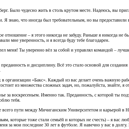
рг. Было чудесно жить в столь крутом месте. Надеюсь, вы приг
и. Я знаю, что иногда был требовательным, но вы предоставили 
отношение – я этого никогда не забуду. Раньше я никогда не б
вали мне уверенность, и я всегда буду тебе благодарен.
пел меня! Ты уверенно вёл за собой и управлял командой – лучш
преданность и дисциплину. Всё это стало основой для создания 
.
 в организации «Бакс». Каждый из вас делает очень важную раб
 состоит из множества сложных задач, но, пожалуйста, знайте, я
нье за воскресеньем. Именно так. Преданность, с которой ты под
юблю тебя.
 всего пути между Мичиганским Университетом и карьерой в НФЛ
рузьям, которые тоже стали семьёй и которых не счесть) – я вас
еня за мои последние 30 лет в футболе. Я навечно у вас в долгу.