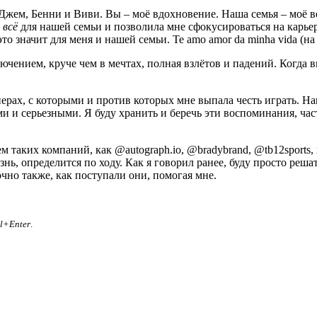
 Джем, Бенни и Виви. Вы – моё вдохновение. Наша семья – моё в
а
всё
для нашей семьи и позволила мне сфокусироваться на карье
то значит для меня и нашей семьи. Te amo amor da minha vida (н
чением, круче чем в мечтах, полная взлётов и падений. Когда вы
нерах, с которыми и против которых мне выпала честь играть. 
 и серьезными. Я буду хранить и беречь эти воспоминания, час
м таких компаний, как @autograph.io, @bradybrand, @tb12sports,
нь, определится по ходу. Как я говорил ранее, буду просто решат
чно также, как поступали они, помогая мне.
rl+Enter
.