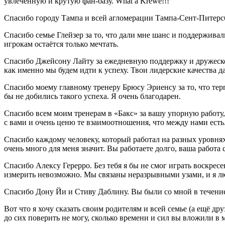
увлечённую и крутую фан-базу. What a Krewe!!!
Спасибо городу Тампа и всей агломерации Тампа-Сент-Питерсбе
Спасибо семье Глейзер за то, что дали мне шанс и поддерживал
игрокам остаётся только мечтать.
Спасибо Джейсону Лайту за ежедневную поддержку и дружеское 
как именно мы будем идти к успеху. Твои лидерские качества да
Спасибо моему главному тренеру Брюсу Эриенсу за то, что тер
бы не добились такого успеха. Я очень благодарен.
Спасибо всем моим тренерам в «Бакс» за вашу упорную работу, 
с вами и очень ценю те взаимоотношения, что между нами есть
Спасибо каждому человеку, который работал на разных уровнях
очень много для меня значит. Вы работаете долго, ваша работа
Спасибо Алексу Герерро. Без тебя я бы не смог играть воскресе
измерить невозможно. Мы связаны неразрывными узами, и я л
Спасибо Дону Йи и Стиву Даблину. Вы были со мной в течение
Вот что я хочу сказать своим родителям и всей семье (а ещё д
до сих поверить не могу, сколько времени и сил вы вложили в м