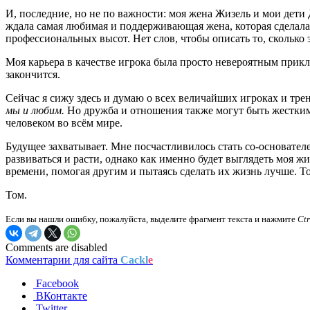
И, последние, но не по важности: моя жена Жизель и мои дети
ждала самая любимая и поддерживающая жена, которая сделал
профессиональных высот. Нет слов, чтобы описать то, сколько э
Моя карьера в качестве игрока была просто невероятным приклю
закончится.
Сейчас я сижу здесь и думаю о всех величайших игроках и тре
мы и любим.
Но дружба и отношения также могут быть жесткими
человеком во всём мире.
Будущее захватывает. Мне посчастливилось стать со-основателе
развиваться и расти, однако как именно будет выглядеть моя жиз
времени, помогая другим и пытаясь сделать их жизнь лучше. То
Том.
Если вы нашли ошибку, пожалуйста, выделите фрагмент текста и нажмите
Ct
Comments are disabled
Комментарии для сайта
Cackl
e
Facebook
ВКонтакте
Twitter