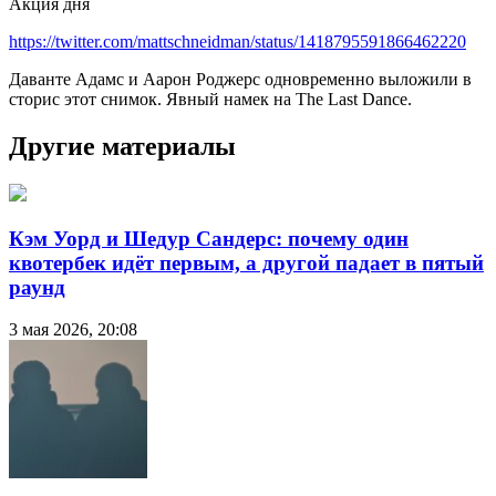
Акция дня
https://twitter.com/mattschneidman/status/1418795591866462220
Даванте Адамс и Аарон Роджерс одновременно выложили в
сторис этот снимок. Явный намек на The Last Dance.
Другие материалы
Кэм Уорд и Шедур Сандерс: почему один
квотербек идёт первым, а другой падает в пятый
раунд
3 мая 2026, 20:08