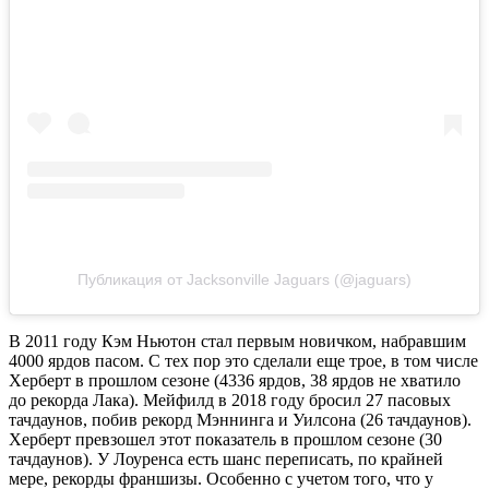
Публикация от Jacksonville Jaguars (@jaguars)
В 2011 году Кэм Ньютон стал первым новичком, набравшим
4000 ярдов пасом. С тех пор это сделали еще трое, в том числе
Херберт в прошлом сезоне (4336 ярдов, 38 ярдов не хватило
до рекорда Лака). Мейфилд в 2018 году бросил 27 пасовых
тачдаунов, побив рекорд Мэннинга и Уилсона (26 тачдаунов).
Херберт превзошел этот показатель в прошлом сезоне (30
тачдаунов). У Лоуренса есть шанс переписать, по крайней
мере, рекорды франшизы. Особенно с учетом того, что у