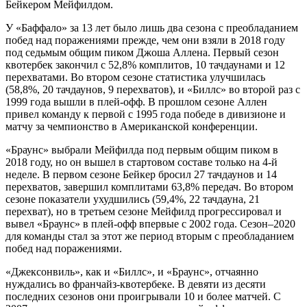
Бейкером Мейфилдом.
У «Баффало» за 13 лет было лишь два сезона с преобладанием
побед над поражениями прежде, чем они взяли в 2018 году
под седьмым общим пиком Джоша Аллена. Первый сезон
квотербек закончил с 52,8% комплитов, 10 тачдаунами и 12
перехватами. Во втором сезоне статистика улучшилась
(58,8%, 20 тачдаунов, 9 перехватов), и «Биллс» во второй раз с
1999 года вышли в плей-офф. В прошлом сезоне Аллен
привел команду к первой с 1995 года победе в дивизионе и
матчу за чемпионство в Американской конференции.
«Браунс» выбрали Мейфилда под первым общим пиком в
2018 году, но он вышел в стартовом составе только на 4-й
неделе. В первом сезоне Бейкер бросил 27 тачдаунов и 14
перехватов, завершил комплитами 63,8% передач. Во втором
сезоне показатели ухудшились (59,4%, 22 тачдауна, 21
перехват), но в третьем сезоне Мейфилд прогрессировал и
вывел «Браунс» в плей-офф впервые с 2002 года. Сезон–2020
для команды стал за этот же период вторым с преобладанием
побед над поражениями.
«Джексонвиль», как и «Биллс», и «Браунс», отчаянно
нуждались во франчайз-квотербеке. В девяти из десяти
последних сезонов они проигрывали 10 и более матчей. С