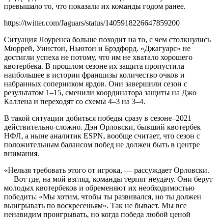
превышало то, что показали их команды годом ранее.
https://twitter.com/Jaguars/status/1405918226647859200
Ситуация Лоуренса больше походит на то, с чем столкнулись
Мюррей, Уинстон, Ньютон и Брэдфорд. «Джагуарс» не
достигли успеха не потому, что им не хватало хорошего
квотербека. В прошлом сезоне их защита пропустила
наибольшее в истории франшизы количество очков и
набранных соперником ярдов. Они завершили сезон с
результатом 1–15, сменили координатора защиты на Джо
Каллена и переходят со схемы 4–3 на 3–4.
В такой ситуации добиться победы сразу в сезоне–2021
действительно сложно. Дэн Орловски, бывший квотербек
НФЛ, а ныне аналитик ESPN, вообще считает, что сезон с
положительным балансом побед не должен быть в центре
внимания.
«Нельзя требовать этого от игрока, — рассуждает Орловски.
— Вот где, на мой взгляд, команды терпят неудачу. Они берут
молодых квотербеков и обременяют их необходимостью
победить: «Мы хотим, чтобы ты развивался, но ты должен
выигрывать по воскресеньям». Так не бывает. Мы все
ненавидим проигрывать, но когда победа любой ценой