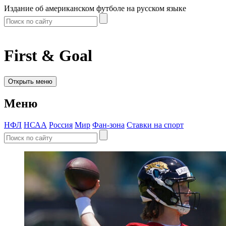
Издание об американском футболе на русском языке
First & Goal
Открыть меню
Меню
НФЛ
НСАА
Россия
Мир
Фан-зона
Ставки на спорт