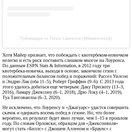
Публикация от Trevor Lawrence (@tlawrence16)
Хотя Майер признает, что побеждать с квотербеком-новичком
нелегко и есть риск поставить слишком многое на Лоуренса.
По данным ESPN Stats & Information, в 2012 году три
квотербека-новичка, выходя в основе, закончили сезон с
положительным балансом побед и поражений: Рассел Уилсон
и Эндрю Лак (оба 11–5), Роберт Гриффин (9–6). С 2013 года
этого удалось добиться еще четверым: Даку Прескоту (13–3,
2016), Ламару Джексону (6–1, 2018), Дрю Локу (4–1, 2019),
Туа Танговаилоа (6–3, 2020).
Не исключено, что Лоуренсу и «Джагуарс» удастся совершить
скачок и одержать восемь побед в сезоне. Но, что более
вероятно, их результат будет явно лучше, чем 1–15 в прошлом
году. По словам Орловски, образцом для «Джексонвиля»
могут стать «Биллс» с Джошем Алленом и «Браунс» с