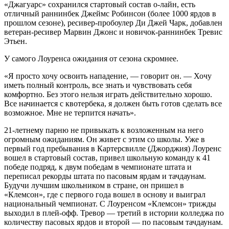
«Джагуарс» сохранился стартовый состав о-лайн, есть
отличный раннинбек Джеймс Робинсон (более 1000 ярдов в
прошлом сезоне), ресивер-пробоулер Ди Джей Чарк, добавлен
ветеран-ресивер Марвин Джонс и новичок-раннинбек Тревис
Этьен.
У самого Лоуренса ожидания от сезона скромнее.
«Я просто хочу освоить нападение, — говорит он. — Хочу
иметь полный контроль, все знать и чувствовать себя
комфортно. Без этого нельзя играть действительно хорошо.
Все начинается с квотербека, я должен быть готов сделать все
возможное. Мне не терпится начать».
21-летнему парню не привыкать к возложенным на него
огромным ожиданиям. Он живет с этим со школы. Уже в
первый год пребывания в Картерсвилле (Джорджия) Лоуренс
вошел в стартовый состав, привел школьную команду к 41
победе подряд, к двум победам в чемпионате штата и
переписал рекорды штата по пасовым ярдам и тачдаунам.
Будучи лучшим школьником в стране, он пришел в
«Клемсон», где с первого года вошел в основу и выиграл
национальный чемпионат. С Лоуренсом «Клемсон» трижды
выходил в плей-офф. Тревор — третий в истории колледжа по
количеству пасовых ярдов и второй — по пасовым тачдаунам.