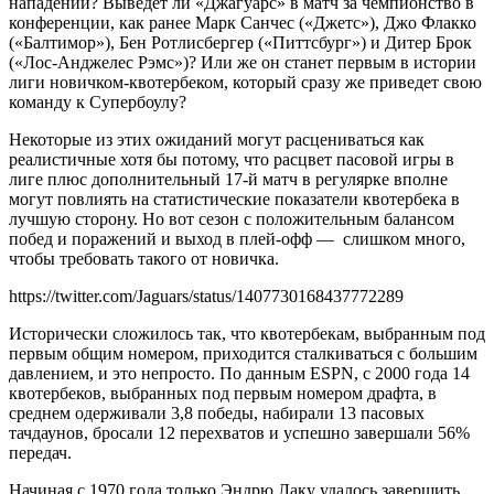
нападении? Выведет ли «Джагуарс» в матч за чемпионство в
конференции, как ранее Марк Санчес («Джетс»), Джо Флакко
(«Балтимор»), Бен Ротлисбергер («Питтсбург») и Дитер Брок
(«Лос-Анджелес Рэмс»)? Или же он станет первым в истории
лиги новичком-квотербеком, который сразу же приведет свою
команду к Супербоулу?
Некоторые из этих ожиданий могут расцениваться как
реалистичные хотя бы потому, что расцвет пасовой игры в
лиге плюс дополнительный 17-й матч в регулярке вполне
могут повлиять на статистические показатели квотербека в
лучшую сторону. Но вот сезон с положительным балансом
побед и поражений и выход в плей-офф — слишком много,
чтобы требовать такого от новичка.
https://twitter.com/Jaguars/status/1407730168437772289
Исторически сложилось так, что квотербекам, выбранным под
первым общим номером, приходится сталкиваться с большим
давлением, и это непросто. По данным ESPN, с 2000 года 14
квотербеков, выбранных под первым номером драфта, в
среднем одерживали 3,8 победы, набирали 13 пасовых
тачдаунов, бросали 12 перехватов и успешно завершали 56%
передач.
Начиная с 1970 года только Эндрю Лаку удалось завершить