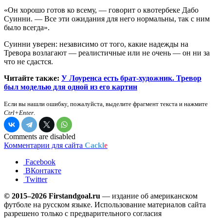
«Он хорошо готов ко всему, — говорит о квотербеке Дабо
Суинни. — Все эти ожидания для него нормальны, так с ним
было всегда».
Суинни уверен: независимо от того, какие надежды на
Тревора возлагают — реалистичные или не очень — он ни за
что не сдастся.
Читайте также:
У Лоуренса есть брат-художник. Тревор
был моделью для одной из его картин
Если вы нашли ошибку, пожалуйста, выделите фрагмент текста и нажмите
Ctrl+Enter
.
Comments are disabled
Комментарии для сайта
Cackl
e
Facebook
ВКонтакте
Twitter
© 2015–2026 Firstandgoal.ru
— издание об американском
футболе на русском языке. Использование материалов cайта
разрешено только с предварительного согласия