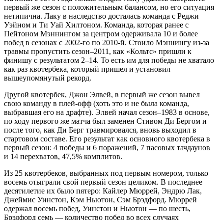
первый же сезон с положительным балансом, но его ситуация
нетипична. Лаку в наследство досталась команда с Реджи
Уэйном и Ти Уай Хилтоном. Команда, которая ранее с
Пейтоном Мэннингом за центром одерживала 10 и более
побед в сезонах с 2002-го по 2010-й. Стоило Мэннингу из-за
травмы пропустить сезон–2011, как «Кольтс» пришли к
финишу с результатом 2–14. То есть им для победы не хватало
как раз квотербека, который пришел и установил
вышеупомянутый рекорд.
Другой квотербек, Джон Элвей, в первый же сезон вывел
свою команду в плей-офф (хоть это и не была команда,
выбравшая его на драфте). Элвей начал сезон–1983 в основе,
по ходу первого же матча был заменен Стивом Ди Бергом и
после того, как Ди Берг травмировался, вновь выходил в
стартовом составе. Его результат как основного квотербека в
первый сезон: 4 победы и 6 поражений, 7 пасовых тачдаунов
и 14 перехватов, 47,5% комплитов.
Из 25 квотербеков, выбранных под первым номером, только
восемь отыграли свой первый сезон целиком. В последнее
десятилетие их было пятеро: Кайлер Мюррей, Эндрю Лак,
Джеймис Уинстон, Кэм Ньютон, Сэм Брэдфорд. Мюррей
одержал восемь побед, Уинстон и Ньютон — по шесть,
Брэдфорд семь — количество побед во всех случаях