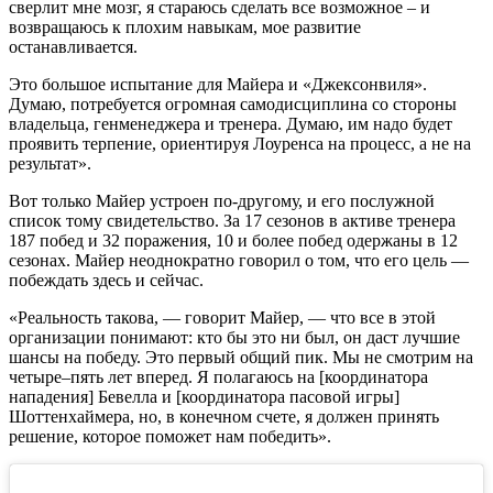
сверлит мне мозг, я стараюсь сделать все возможное – и
возвращаюсь к плохим навыкам, мое развитие
останавливается.
Это большое испытание для Майера и «Джексонвиля».
Думаю, потребуется огромная самодисциплина со стороны
владельца, генменеджера и тренера. Думаю, им надо будет
проявить терпение, ориентируя Лоуренса на процесс, а не на
результат».
Вот только Майер устроен по-другому, и его послужной
список тому свидетельство. За 17 сезонов в активе тренера
187 побед и 32 поражения, 10 и более побед одержаны в 12
сезонах. Майер неоднократно говорил о том, что его цель —
побеждать здесь и сейчас.
«Реальность такова, — говорит Майер, — что все в этой
организации понимают: кто бы это ни был, он даст лучшие
шансы на победу. Это первый общий пик. Мы не смотрим на
четыре–пять лет вперед. Я полагаюсь на [координатора
нападения] Бевелла и [координатора пасовой игры]
Шоттенхаймера, но, в конечном счете, я должен принять
решение, которое поможет нам победить».