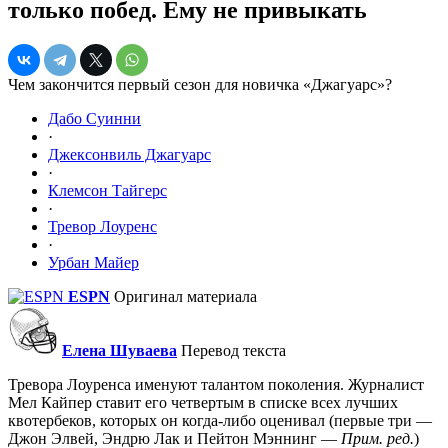
только побед. Ему не привыкать
Чем закончится первый сезон для новичка «Джагуарс»?
Дабо Суинни
·
Джексонвиль Джагуарс
·
Клемсон Тайгерс
·
Тревор Лоуренс
·
Урбан Майер
ESPN
Оригинал материала
Елена Шуваева
Перевод текста
Тревора Лоуренса именуют талантом поколения. Журналист
Мел Кайпер ставит его четвертым в списке всех лучших
квотербеков, которых он когда-либо оценивал (первые три —
Джон Элвей, Эндрю Лак и Пейтон Мэннинг —
Прим. ред.
)