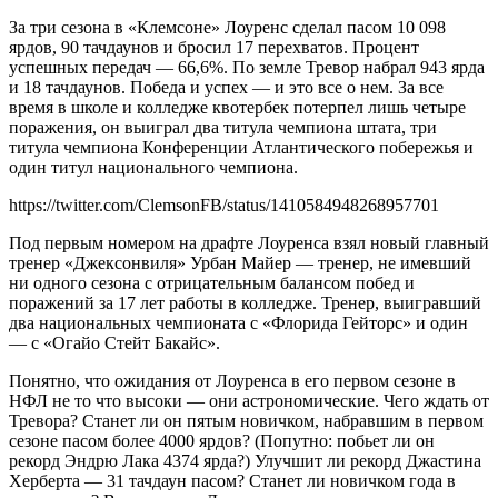
За три сезона в «Клемсоне» Лоуренс сделал пасом 10 098
ярдов, 90 тачдаунов и бросил 17 перехватов. Процент
успешных передач — 66,6%. По земле Тревор набрал 943 ярда
и 18 тачдаунов. Победа и успех — и это все о нем. За все
время в школе и колледже квотербек потерпел лишь четыре
поражения, он выиграл два титула чемпиона штата, три
титула чемпиона Конференции Атлантического побережья и
один титул национального чемпиона.
https://twitter.com/ClemsonFB/status/1410584948268957701
Под первым номером на драфте Лоуренса взял новый главный
тренер «Джексонвиля» Урбан Майер — тренер, не имевший
ни одного сезона с отрицательным балансом побед и
поражений за 17 лет работы в колледже. Тренер, выигравший
два национальных чемпионата с «Флорида Гейторс» и один
— с «Огайо Стейт Бакайс».
Понятно, что ожидания от Лоуренса в его первом сезоне в
НФЛ не то что высоки — они астрономические. Чего ждать от
Тревора? Станет ли он пятым новичком, набравшим в первом
сезоне пасом более 4000 ярдов? (Попутно: побьет ли он
рекорд Эндрю Лака 4374 ярда?) Улучшит ли рекорд Джастина
Херберта — 31 тачдаун пасом? Станет ли новичком года в