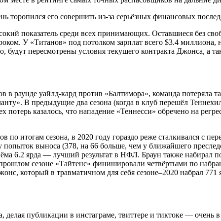
нь торопился его совершить из-за серьёзных финансовых послед
сокий показатель среди всех принимающих. Оставшиеся без своб
ком. У «Титанов» под потолком зарплат всего $3.4 миллиона, но,
го, будут пересмотрены условия текущего контракта Джонса, а т
ов в раунде уайлд-кард против «Балтимора», команда потеряла 
нту». В предыдущие два сезона (когда в клуб перешёл Теннехил
 потерь казалось, что нападение «Теннесси» обречено на регрес
в по итогам сезона, в 2020 году гораздо реже сталкивался с пе
 попыток выноса (378, на 66 больше, чем у ближайшего преслед
а 6.2 ярда — лучший результат в НФЛ. Браун также набирал по 2
В прошлом сезоне «Тайтенс» финишировали четвёртыми по набран
жонс, который в травматичном для себя сезоне–2020 набрал 771 яр
 делая публикации в инстаграме, твиттере и тиктоке — очень в д