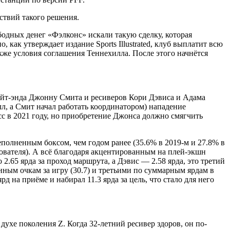
ствий такого решения.
одных денег «Фэлконс» искали такую сделку, которая
 как утверждает издание Sports Illustrated, клуб выплатит всю
акже условия соглашения Теннехилла. После этого начнётся
тайт-энда Джонну Смита и ресиверов Кори Дэвиса и Адама
л, а Смит начал работать координатором) нападение
с в 2021 году, но приобретение Джонса должно смягчить
реполненным боксом, чем годом ранее (35.6% в 2019-м и 27.8% в
ователя). А всё благодаря акцентированным на плей-экшн
.65 ярда за проход маршрута, а Дэвис — 2.58 ярда, это третий
ным очкам за игру (30.7) и третьими по суммарным ярдам в
д на приёме и набирал 11.3 ярда за цель, что стало для него
ухе поколения Z. Когда 32-летний ресивер здоров, он по-