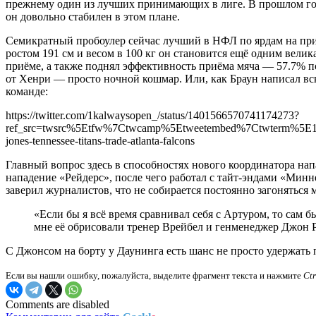
прежнему один из лучших принимающих в лиге. В прошлом году
он довольно стабилен в этом плане.
Семикратный пробоулер сейчас лучший в НФЛ по ярдам на приёме 
ростом 191 см и весом в 100 кг он становится ещё одним велик
приёме, а также поднял эффективность приёма мяча — 57.7% по
от Хенри — просто ночной кошмар. Или, как Браун написал вск
команде:
https://twitter.com/1kalwaysopen_/status/1401566570741174273?
ref_src=twsrc%5Etfw%7Ctwcamp%5Etweetembed%7Ctwterm%5E
jones-tennessee-titans-trade-atlanta-falcons
Главный вопрос здесь в способностях нового координатора нап
нападение «Рейдерс», после чего работал с тайт-эндами «Минн
заверил журналистов, что не собирается постоянно загоняться 
«Если бы я всё время сравнивал себя с Артуром, то сам 
мне её обрисовали тренер Врейбел и генменеджер Джон Р
С Джонсом на борту у Даунинга есть шанс не просто удержать
Если вы нашли ошибку, пожалуйста, выделите фрагмент текста и нажмите
Ct
Comments are disabled