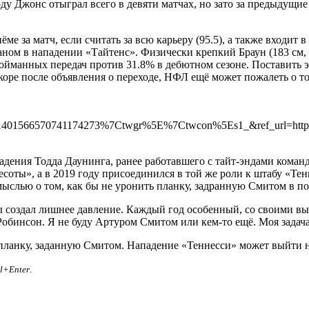
 Джонс отыграл всего в девяти матчах, но зато за предыдущие 
за матч, если считать за всю карьеру (95.5), а также входит в 
аном в нападении «Тайтенс». Физически крепкий Браун (183 см, 
йманных передач против 31.8% в дебютном сезоне. Поставить эт
оре после объявления о переходе, НФЛ ещё может пожалеть о то
1401566570741174273%7Ctwgr%5E%7Ctwcon%5Es1_&ref_url=htt
адения Тодда Даунинга, ранее работавшего с тайт-эндами коман
есоты», а в 2019 году присоединился в той же роли к штабу «Те
мыслью о том, как бы не уронить планку, задранную Смитом в по
бы создал лишнее давление. Каждый год особенный, со своими вы
обинсон. Я не буду Артуром Смитом или кем-то ещё. Моя задач
 планку, заданную Смитом. Нападение «Теннесси» может выйти н
rl+Enter
.