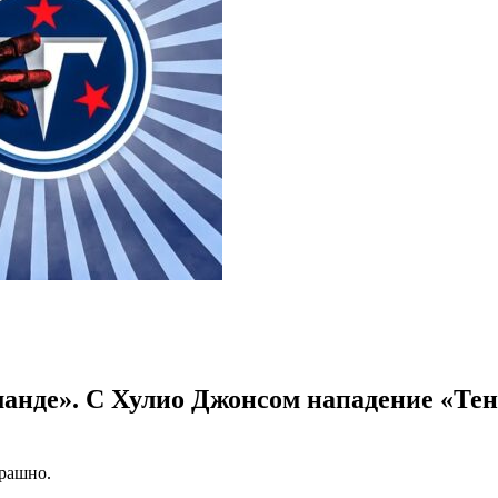
оманде». С Хулио Джонсом нападение «Те
рашно.