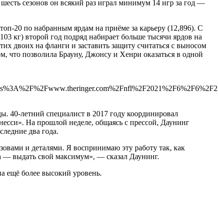
шесть сезонов он всякий раз играл минимум 14 игр за год —
топ-20 по набранным ярдам на приёме за карьеру (12,896). С
103 кг) второй год подряд набирает больше тысячи ярдов на
их двоих на фланги и заставить защиту считаться с выносом
м, что позволила Брауну, Джонсу и Хенри оказаться в одной
ps%3A%2F%2Fwww.theringer.com%2Fnfl%2F2021%2F6%2F6%2F22
ды. 40-летний специалист в 2017 году координировал
ннесси». На прошлой неделе, общаясь с прессой, Даунинг
следние два года.
зовами и деталями. Я воспринимаю эту работу так, как
а — выдать свой максимум», — сказал Даунинг.
а ещё более высокий уровень.