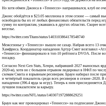
Но хотя обмен Джонса в «Теннесси» напрашивался, клуб не оче
Джонс обойдётся в $23.05 миллиона в этом сезоне — самый вы
освободила бы их от любых финансовых обязательств перед игро
сумму по контрактам, ужавшись в других областях. Скорее все
веселье.
https://twitter.com/Titans/status/1403103864178548740
Межсезонье у «Теннесси» вышло не сахар. Набрав всего 13 очк
Хамфриса. Координатор нападения Артур Смит возглавил «Атла
«Теннесси» финишировало в топ-10 рейтинга DVOA. После всех
посадку.
Согласно Next Gen Stats, Хенри, набравший 2027 выносных ярдо
2020-м), хотя он с большим отрывом лидировал в НФЛ по числу
схемам Смита и взрывным ресиверам. Браун набирал после приём
и четвёртый показатель среди всех ресиверов в сезоне–2020. 
нападении (396.4 ярда за игру). Теперь к ним присоединяется Д
лучшим показателем за карьеру.
https://twitter.com/NFL/status/1403071972888629251
Браун как мог провоцировал «Теннесси» на подписание Джонса,