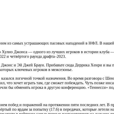
дним из самых устрашающих пасовых нападений в НФЛ. В нашей 
 Хулио Джонса — одного из лучших игроков в истории клуба — 
022 и четвёртого раунда драфта–2023.
 — Джонс и Эй Джей Браун. Прибавьте сюда Деррика Хенри и вы
екоторых ключевых игроков в межсезонье.
 казался логичной точкой назначения. Во время разговора с Ше
ил, что хочет играть там, где сможет побеждать. Чуть позже инс
чли бы обменять игрока в другую конференцию. «Теннесси» под
ем побед и поражений на протяжении пяти последних лет. В про
ёртый по ярдам за попытку (17.6) в передачах, которые летели н
мом месте в рейтинге самых точных распасовщиков на дальние д