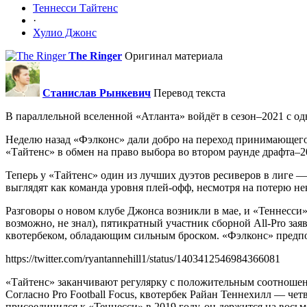
Теннесси Тайтенс
·
Хулио Джонс
The Ringer
Оригинал материала
Станислав Рынкевич
Перевод текста
В параллельной вселенной «Атланта» войдёт в сезон–2021 с о
Неделю назад «Фэлконс» дали добро на переход принимающего
«Тайтенс» в обмен на право выбора во втором раунде драфта–2
Теперь у «Тайтенс» один из лучших дуэтов ресиверов в лиге
выглядят как команда уровня плей-офф, несмотря на потерю н
Разговоры о новом клубе Джонса возникли в мае, и «Теннесси»
возможно, не знал), пятикратный участник сборной All-Pro заяв
квотербеком, обладающим сильным броском. «Фэлконс» предпо
https://twitter.com/ryantannehill1/status/1403412546984366081
«Тайтенс» заканчивают регулярку с положительным соотношени
Согласно Pro Football Focus, квотербек Райан Теннехилл — четв
присоединился к «Теннесси» в 2019 году, он держится на вось