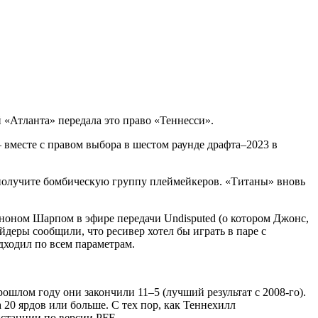
«Атланта» передала это право «Теннесси».
вместе с правом выбора в шестом раунде драфта–2023 в
 получите бомбическую группу плеймейкеров. «Титаны» вновь
нноном Шарпом в эфире передачи Undisputed (о котором Джонс,
айдеры сообщили, что ресивер хотел бы играть в паре с
ходил по всем параметрам.
шлом году они закончили 11–5 (лучший результат с 2008-го).
а 20 ярдов или больше. С тех пор, как Теннехилл
истанции по версии PFF.