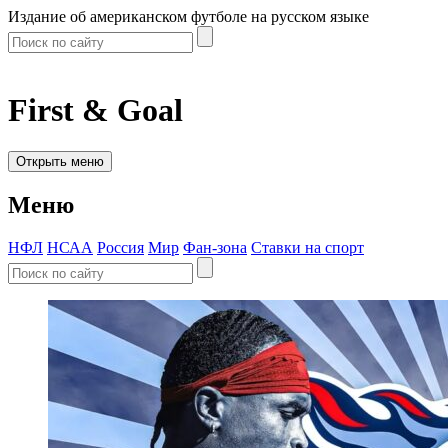
Издание об американском футболе на русском языке
First & Goal
Открыть меню
Меню
НФЛ
НСАА
Россия
Мир
Фан-зона
Ставки на спорт