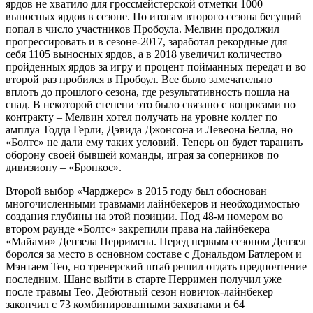
ярдов не хватило для гроссмейстерской отметки 1000
выносных ярдов в сезоне. По итогам второго сезона бегущий
попал в число участников Пробоула. Мелвин продолжил
прогрессировать и в сезоне-2017, заработал рекордные для
себя 1105 выносных ярдов, а в 2018 увеличил количество
пройденных ярдов за игру и процент пойманных передач и во
второй раз пробился в Пробоул. Все было замечательно
вплоть до прошлого сезона, где результативность пошла на
спад. В некоторой степени это было связано с вопросами по
контракту – Мелвин хотел получать на уровне коллег по
амплуа Тодда Герли, Дэвида Джонсона и Левеона Белла, но
«Болтс» не дали ему таких условий. Теперь он будет таранить
оборону своей бывшей команды, играя за соперников по
дивизиону – «Бронкос».
Второй выбор «Чарджерс» в 2015 году был обоснован
многочисленными травмами лайнбекеров и необходимостью
создания глубины на этой позиции. Под 48-м номером во
втором раунде «Болтс» закрепили права на лайнбекера
«Майами» Дензела Перримена. Перед первым сезоном Дензел
боролся за место в основном составе с Дональдом Батлером и
Мэнтаем Тео, но тренерский штаб решил отдать предпочтение
последним. Шанс выйти в старте Перримен получил уже
после травмы Тео. Дебютный сезон новичок-лайнбекер
закончил с 73 комбинированными захватами и 64