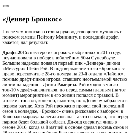
***
«Денвер Бронкос»
После чемпионского сезона руководство долго мучилось с
поиском замены Пейтону Мэннингу, и последний драфт,
кажется, дал результат.
Драфт-2015:
шестеро из игроков, выбранных в 2015 году,
поучаствовали в победе в юбилейном 50-м Супербоуле.
Большие надежды подавал первый пик «Денвера» ди-энд
«Миссури» Шейн Рэй. В подтверждение этого «Бронкос» за
право перескочить с 28-го номера на 23-й отдали «Лайонс»,
помимо драфт-пиков игрока, ставшего неотъемлемой частью
линии нападения – Дэнни Рамиреза. Рэй входил в число
топ-10 у драфт-аналитиков, но перед самым главным (на тот
момент) мероприятием в его жизни попался с травкой. В
итоге из топа он, конечно, вылетел, но «Денвер» забрал его в
первом раунде. Хотя Рэй прекрасно провел свой последний
сезон в колледже, «Бронкос» очень рисковали с выбором: в
Колорадо марихуана легализована – а это означало, что перед
парнем будет большой соблазн. Ди-энд сверкнул лишь в
сезоне-2016, когда за 8 матчей в основе сделал восемь сэков и
48 захватов. В дальнейшем Рэю не удалось сначала попасть в