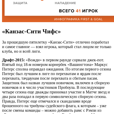
«Канзас-Сити Чифс»
За прошедшую пятилетку «Канзас-Сити» отлично поработал
и самое главное — взял игрока, который стал лицом не только
клуба, но и всей лиги.
Драфт-2015:
«Вожди» в первом раунде сорвали джек-пот.
Взятый под 18-м номером корнербек «Вашингтона» Маркус
Питерс сполна оправдал ожидания. По итогам первого сезона
Питерс был лучшим в лиге по перехватам и ярдам после
перехвата, тачдаунам после перехвата и сбитым пасам.
Защитник был назван лучшим новичком, включен в сборную
новичков и в число участников Пробоула. В последующие
четыре сезона еще дважды принимал участие в Матче звезд и
два раза попадал в первую символическую сборную сезона.
Правда, Питерс еще отмечался и скандалами вроде
брошенного на трибуны судейского флага, к которым – уже
после смены команды – можно добавить рамс с Рэмзи из