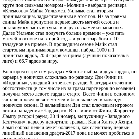
круге под седьмым номером «Молнии» выбрали ресивера
«Клемсона» Майка Уильямса. Уильямс стал вторым
принимающим, задрафтованным в этот год. Из-за травмы
спины Майк пропустил первые шесть матчей сезона и
оставшуюся часть вступал в игру со скамейки запасных.
Далее Уильямс стал получать больше времени – уже пять
матчей в основе на второй год – и успел заработать 10
тачдаунов на приеме. В прошедшем сезоне Майк стал
стартовым принимающим команды, набрал 1000 и 1
принятых ярдов, 20.4 ярдов за прием (лучший показатель в
лиге) и 66.7 ярдов за игру.
Во втором и третьем раундах «Болтс» выбрали двух гардов, но
карьера у новичков сложилась по-разному. Дэн Фини из
«Индианы», ушедший в третьем раунде, благодаря стечению
обстоятельств (в том числе из-за травм партнеров по команде)
получил место левого гарда в старте. Всего Фини в основном
составе провел девять матчей и был включен в команду
новичков сезона. В дальнейшем Дэн стал ключевым игроком
линии нападения «Чарджерс». В отличии от Фини, Форресту
Лэмпу (второй раунд, 38-й номер), выпускнику «Западного
Кентукки», карьеру испортили травмы. Как и Хантер Хенри,
Лэмп собрал целый букет болячек и, как следствие, первый
линейный нападения драфта-2017 пока не может пробиться в
основной состав.