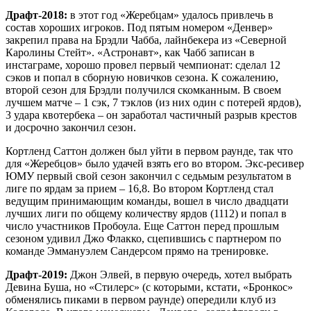
Драфт-2018:
в этот год «Жеребцам» удалось привлечь в
состав хороших игроков. Под пятым номером «Денвер»
закрепил права на Брэдли Чабба, лайнбекера из «Северной
Каролины Стейт». «Астронавт», как Чабб записан в
инстаграме, хорошо провел первый чемпионат: сделал 12
сэков и попал в сборную новичков сезона. К сожалению,
второй сезон для Брэдли получился скомканным. В своем
лучшем матче – 1 сэк, 7 тэклов (из них один с потерей ярдов),
3 удара квотербека – он заработал частичный разрыв крестов
и досрочно закончил сезон.
Кортленд Саттон должен был уйти в первом раунде, так что
для «Жеребцов» было удачей взять его во втором. Экс-ресивер
ЮМУ первый свой сезон закончил с седьмым результатом в
лиге по ярдам за прием – 16,8. Во втором Кортленд стал
ведущим принимающим команды, вошел в число двадцати
лучших лиги по общему количеству ярдов (1112) и попал в
число участников Пробоула. Еще Саттон перед прошлым
сезоном удивил Джо Флакко, сцепившись с партнером по
команде Эммануэлем Сандерсом прямо на тренировке.
Драфт-2019:
Джон Элвей, в первую очередь, хотел выбрать
Девина Буша, но «Стилерс» (с которыми, кстати, «Бронкос»
обменялись пиками в первом раунде) опередили клуб из