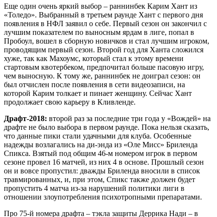
Еще один очень яркий выбор – раннинбек Карим Хант из
«Толедо». Выбранный в третьем раунде Хант с первого дня
появления в НФЛ заявил о себе. Первый сезон он закончил с
лучшим показателем по выносным ярдам в лиге, попал в
Пробоул, вошел в сборную новичков и стал лучшим игроком,
проводящим первый сезон. Второй год для Ханта сложился
хуже, так как Махоумс, который стал к этому времени
стартовым квотербеком, предпочитал больше пасовую игру,
чем выносную. К тому же, раннинбек не доиграл сезон: он
был отчислен после появления в сети видеозаписи, на
которой Карим толкает и пинает женщину. Сейчас Хант
продолжает свою карьеру в Кливленде.
Драфт-2018:
второй раз за последние три года у «Вождей» на
драфте не было выбора в первом раунде. Пока нельзя сказать,
что данные пики стали удачными для клуба. Особенные
надежды возлагались на ди-энда из «Оле Мисс» Бриленда
Спикса. Взятый под общим 46-м номером игрок в первом
сезоне провел 16 матчей, из них 4 в основе. Прошлый сезон
он и вовсе пропустил: дважды Бриленда вносили в список
травмированных, и, при этом, Спикс также должен будет
пропустить 4 матча из-за нарушений политики лиги в
отношении злоупотребления психотропными препаратами.
Про 75-й номера драфта – тэкла защиты Деррика Нади – в