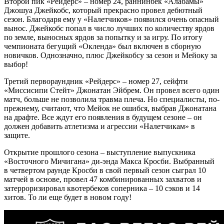
Второй пик «Рейдерс» – номер 24, раннинбек «Алабамы»
Джошуа Джейкобс, который прекрасно провел дебютный
сезон. Благодаря ему у «Налетчиков» появился очень опасный
вынос. Джейкобс попал в число лучших по количеству ярдов
по земле, выносных ярдов за попытку и за игру. По итогу
чемпионата бегущий «Окленда» был включен в сборную
новичков. Однозначно, плюс Джейкобсу за сезон и Мейоку за
выбор!
Третий первораундник «Рейдерс» – номер 27, сейфти
«Миссисипи Стейт» Джонатан Эйбрем. Он провел всего один
матч, больше не позволила травма плеча. Но специалисты, по-
прежнему, считают, что Мейок не ошибся, выбрав Джонатана
на драфте. Все ждут его появления в будущем сезоне – он
должен добавить атлетизма и агрессии «Налетчикам» в
защите.
Открытие прошлого сезона – выступление выпускника
«Восточного Мичигана» ди-энда Макса Кросби. Выбранный
в четвертом раунде Кросби в свой первый сезон сыграл 10
матчей в основе, провел 47 комбинированных захватов и
затерроризировал квотербеков соперника – 10 сэков и 14
хитов. То ли еще будет в новом году!