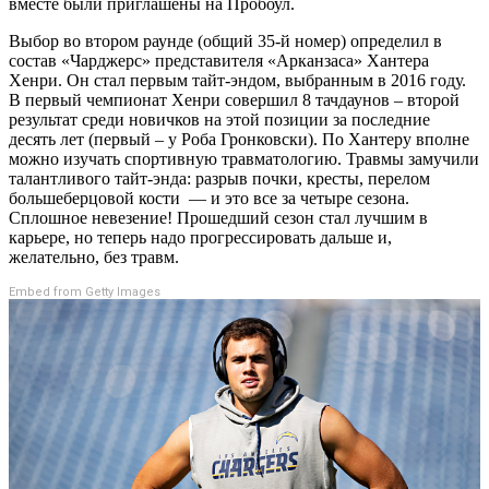
вместе были приглашены на Пробоул.
Выбор во втором раунде (общий 35-й номер) определил в
состав «Чарджерс» представителя «Арканзаса» Хантера
Хенри. Он стал первым тайт-эндом, выбранным в 2016 году.
В первый чемпионат Хенри совершил 8 тачдаунов – второй
результат среди новичков на этой позиции за последние
десять лет (первый – у Роба Гронковски). По Хантеру вполне
можно изучать спортивную травматологию. Травмы замучили
талантливого тайт-энда: разрыв почки, кресты, перелом
большеберцовой кости — и это все за четыре сезона.
Сплошное невезение! Прошедший сезон стал лучшим в
карьере, но теперь надо прогрессировать дальше и,
желательно, без травм.
Embed from Getty Images