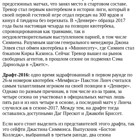
предсезонных матчах, что занял место в стартовом составе.
Тревор стал первым квотербеком в истории лиги, который в
своей первой гостевой игре отдал передач на 300 ярдов и
кинул 4 тачдауна без перехвата. В «Денвере» образца 2017
года была настоящая чехарда на позиции квотербека,
спровоцированная как травмами, так и
неудовлетворительным выступлением парней, в том числе
Симиена. Разумным шагом генерального менеджера Джона
Элвея стал обмен квотербека в «Миннесоту», где Симиен стал
бэкапом Кирка Казинса. Сейчас Тревор вышел на рынок
свободных агентов, в прошлом сезоне он подменял Сэма
Дарнольда в «Джетс».
Драфт-2016:
одно время задрафтованный в первом раунде по
26-м номером квотербек «Мемфиса» Пакстон Линч считался
самым талантливым игроком на своей позиции в «Денвере».
Однако по разным причинам, в том числе из-за травм, за
четыре сезона он участвовал в официальных матчах лишь
пять раз и из них четыре в основе, а последний матч у Линча
случился аж в сезоне-2017. Между тем, на драфте тогда
оставались доступными Даг Прескот и Джакоби Бриссет.
Если кого стоит выделить из представителей этого драфта, так
это сейфти Джастина Симмонса. Выпускник «Бостон
Колледж», выбранный в третьем раунде, два сезона