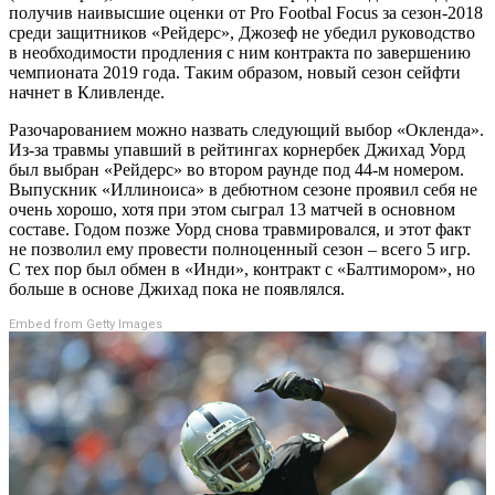
получив наивысшие оценки от Pro Footbal Focus за сезон-2018
среди защитников «Рейдерс», Джозеф не убедил руководство
в необходимости продления с ним контракта по завершению
чемпионата 2019 года. Таким образом, новый сезон сейфти
начнет в Кливленде.
Разочарованием можно назвать следующий выбор «Окленда».
Из-за травмы упавший в рейтингах корнербек Джихад Уорд
был выбран «Рейдерс» во втором раунде под 44-м номером.
Выпускник «Иллиноиса» в дебютном сезоне проявил себя не
очень хорошо, хотя при этом сыграл 13 матчей в основном
составе. Годом позже Уорд снова травмировался, и этот факт
не позволил ему провести полноценный сезон – всего 5 игр.
С тех пор был обмен в «Инди», контракт с «Балтимором», но
больше в основе Джихад пока не появлялся.
Embed from Getty Images