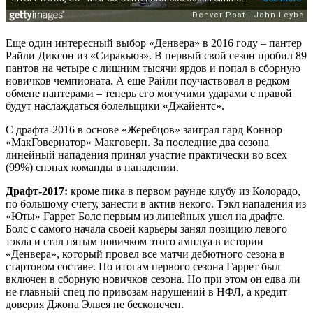
Еще один интересный выбор «Денвера» в 2016 году – пантер
Райли Диксон из «Сиракьюз». В первый свой сезон пробил 89
пантов на четыре с лишним тысячи ярдов и попал в сборную
новичков чемпионата. А еще Райли поучаствовал в редком
обмене пантерами – теперь его могучими ударами с правой
будут наслаждаться болельщики «Джайентс».
С драфта-2016 в основе «Жеребцов» заиграл гард Коннор
«МакГовернатор» Макговерн. За последние два сезона
линейный нападения принял участие практически во всех
(99%) снэпах команды в нападении.
Драфт-2017:
кроме пика в первом раунде клубу из Колорадо,
по большому счету, занести в актив некого. Тэкл нападения из
«Юты» Гаррет Болс первым из линейных ушел на драфте.
Болс с самого начала своей карьеры занял позицию левого
тэкла и стал пятым новичком этого амплуа в истории
«Денвера», который провел все матчи дебютного сезона в
стартовом составе. По итогам первого сезона Гаррет был
включен в сборную новичков сезона. Но при этом он едва ли
не главный спец по привозам нарушений в НФЛ, а кредит
доверия Джона Элвея не бесконечен.