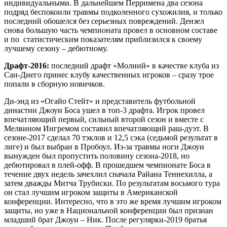
индивидуальными. В дальнейшем Перримена два сезона
подряд беспокоили травмы подколенного сухожилия, и только
последний обошелся без серьезных повреждений. Дензел
снова большую часть чемпионата провел в основном составе
и по статистическим показателям приблизился к своему
лучшему сезону – дебютному.
Драфт-2016:
последний драфт «Молний» в качестве клуба из
Сан-Диего принес клубу качественных игроков – сразу трое
попали в сборную новичков.
Ди-энд из «Огайо Стейт» и представитель футбольной
династии Джоуи Боса ушел в топ-3 драфта. Игрок провел
впечатляющий первый, сильный второй сезон и вместе с
Мелвином Ингремом составил впечатляющий раш-дуэт. В
сезоне-2017 сделал 70 тэклов и 12,5 сэка (седьмой результат в
лиге) и был выбран в Пробоул. Из-за травмы ноги Джоуи
вынужден был пропустить половину сезона-2018, но
дебютировал в плей-офф. В прошедшем чемпионате Боса в
течение двух недель зачехлил сначала Райана Теннехилла, а
затем дважды Митча Трубиски. По результатам восьмого тура
он стал лучшим игроком защиты в Американской
конференции. Интересно, что в это же время лучшим игроком
защиты, но уже в Национальной конференции был признан
младший брат Джоуи – Ник. После регулярки-2019 братья