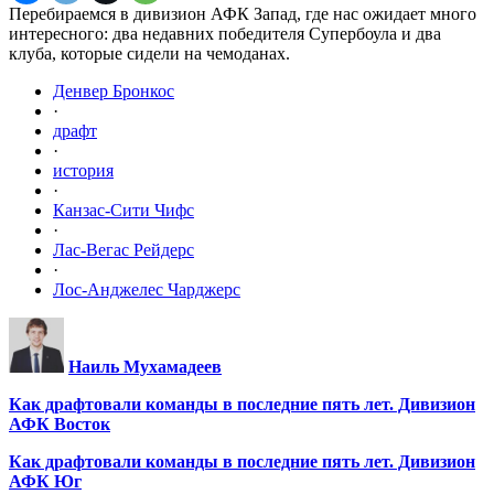
Перебираемся в дивизион АФК Запад, где нас ожидает много
интересного: два недавних победителя Супербоула и два
клуба, которые сидели на чемоданах.
Денвер Бронкос
·
драфт
·
история
·
Канзас-Сити Чифс
·
Лас-Вегас Рейдерс
·
Лос-Анджелес Чарджерс
Наиль Мухамадеев
Как драфтовали команды в последние пять лет. Дивизион
АФК Восток
Как драфтовали команды в последние пять лет. Дивизион
АФК Юг