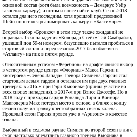
основной состав (хотя была возможность – Демаркус Уэйр
закончил карьеру), а потом и вовсе найти клуб. Сезон-2018
остался для него последним, хотя прошлой предсезонкой
Шейн попытался реанимировать карьеру в «Балтиморе».
Второй выбор «Бронкос» в этом году также ожиданий не
оправдал. Тэкл нападения «Колорадо Стейт» Тай Самбрайло,
ушедший под 59-м номером, безуспешно пытался пробиться в
стартовый состав и перед сезоном-2017 был обменян в
«Атланту» на пик в пятом раунде.
Относительным успехом «Жеребцов» на драфте явился выбор
в четвертом раунде центра «Флориды» Макса Гарсии и
квотербека «Северо-Запада» Тревора Симиена. Гарсия стал
стартовым левым гардом и оставался им при двух главных
тренерах: в 2016-м при Гэри Кьюбиаке (принял участие во
всех снэпах нападения), в 2017-м при Вэнсе Джозефе. Но в
2018 году с приходом гардов Рональда Лири и Коннора
Макговерна Макс потерял место в основе, а ближе к концу
сезона получил травму крестообразных связок колена.
Прошлый сезон Гарсия провел уже в «Аризоне» в качестве
бэкапа.
Выбранный в седьмом раунде Симиен во второй сезон в лиге
смог настолько впечатлить главного тренера Кьюбиака в