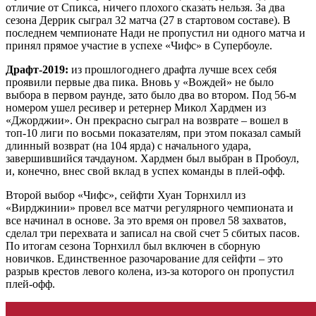
отличие от Спикса, ничего плохого сказать нельзя. За два
сезона Деррик сыграл 32 матча (27 в стартовом составе). В
последнем чемпионате Нади не пропустил ни одного матча и
принял прямое участие в успехе «Чифс» в Супербоуле.
Драфт-2019:
из прошлогоднего драфта лучше всех себя
проявили первые два пика. Вновь у «Вождей» не было
выбора в первом раунде, зато было два во втором. Под 56-м
номером ушел ресивер и ретернер Микол Хардмен из
«Джорджии». Он прекрасно сыграл на возврате – вошел в
топ-10 лиги по восьми показателям, при этом показал самый
длинный возврат (на 104 ярда) с начального удара,
завершившийся тачдауном. Хардмен был выбран в Пробоул,
и, конечно, внес свой вклад в успех команды в плей-офф.
Второй выбор «Чифс», сейфти Хуан Торнхилл из
«Вирджинии» провел все матчи регулярного чемпионата и
все начинал в основе. За это время он провел 58 захватов,
сделал три перехвата и записал на свой счет 5 сбитых пасов.
По итогам сезона Торнхилл был включен в сборную
новичков. Единственное разочарование для сейфти – это
разрыв крестов левого колена, из-за которого он пропустил
плей-офф.