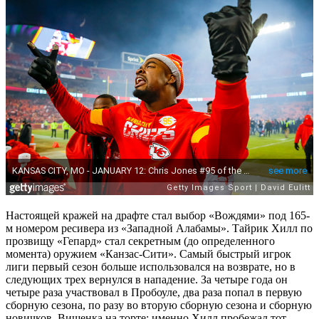
Настоящей кражей на драфте стал выбор «Вождями» под 165-
м номером ресивера из «Западной Алабамы». Тайрик Хилл по
прозвищу «Гепард» стал секретным (до определенного
момента) оружием «Канзас-Сити». Самый быстрый игрок
лиги первый сезон больше использовался на возврате, но в
следующих трех вернулся в нападение. За четыре года он
четыре раза участвовал в Пробоуле, два раза попал в первую
сборную сезона, по разу во вторую сборную сезона и сборную
новичков. Вишенка на торте: именно Хилл пробежал тот