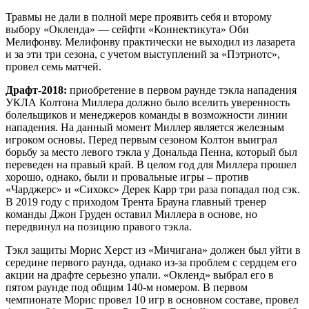
Травмы не дали в полной мере проявить себя и второму
выбору «Окленда» — сейфти «Коннектикута» Оби
Мелифонву. Мелифонву практически не выходил из лазарета
и за эти три сезона, с учетом выступлений за «Пэтриотс»,
провел семь матчей.
Драфт-2018:
приобретение в первом раунде тэкла нападения
УКЛА Колтона Миллера должно было вселить уверенность
болельщиков и менеджеров команды в возможности линии
нападения. На данный момент Миллер является железным
игроком основы. Перед первым сезоном Колтон выиграл
борьбу за место левого тэкла у Дональда Пенна, который был
переведен на правый край. В целом год для Миллера прошел
хорошо, однако, были и провальные игры – против
«Чарджерс» и «Сихокс» Дерек Карр три раза попадал под сэк.
В 2019 году с приходом Трента Брауна главный тренер
команды Джон Груден оставил Миллера в основе, но
передвинул на позицию правого тэкла.
Тэкл защиты Морис Херст из «Мичигана» должен был уйти в
середине первого раунда, однако из-за проблем с сердцем его
акции на драфте серьезно упали. «Окленд» выбрал его в
пятом раунде под общим 140-м номером. В первом
чемпионате Морис провел 10 игр в основном составе, провел