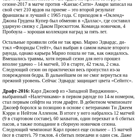
сезоне-2017 в матче против «Канзас-Сити» Амари записал на
свой счет 210 ярдов на приеме – это второй результат
франшизы и лучший с 1965 года. С приходом в «Окленд»
Джона Грудена Купер был обменян в «Даллас», где составил
ударную связку с Даком Прескоттом. Команда новичков, 4
Пробоула – хорошая коллекция наград за пять лет.
Остальные проявили себя не так ярко. Марио Эдвардс, ди-
тэкл «Флориды Стейт», был выбран в самом начале второго
раунда, однако карьера Марио пошла не так, как ожидалось.
Вмешались травмы, хотя первый сезон для него прошел
вполне удачно – 14 матчей, 10 в старте, 42 тэкла, 2 сэка.
Следующий сезон он практически весь пропустил из-за
повреждения бедра. В дальнейшем он не смог вернуться на
прежний уровень. Сейчас Эдвардс защищает цвета «Сейнтс».
Драфт-2016:
Карл Джозеф из «Западной Вирджинии»,
выбранный «Налетчиками» в первом раунде по 14-м номером,
стал первым сейфти на этом драфте. В дебютном чемпионате
Джозеф боролся за позицию в основе с ветеранами Ти Джеем
Кэрри и Нейтом Алленом. В итоге у него набралось 12 матчей
(9 в стартовом составе), 60 захватов, один перехват и 6 сбитых
пасов, а также попадание в сборную новичков сезона.
Следующий чемпионат Карл провел еще сильнее – 15 матчей
(все в старте), 79 тэклов, 4 сбитых передачи и один сэк. Даже