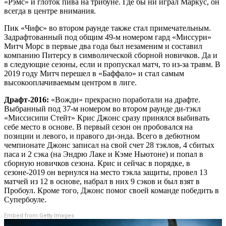
«Рэмс» и глоток пива на трибуне. Где бы ни играл Маркус, он
всегда в центре внимания.
Пик «Чифс» во втором раунде также стал примечательным.
Задрафтованный под общим 49-м номером гард «Миссури»
Митч Морс в первые два года был незаменим и составил
компанию Питерсу в символической сборной новичков. Да и
в следующие сезоны, если и пропускал матч, то из-за травм. В
2019 году Митч перешел в «Баффало» и стал самым
высокооплачиваемым центром в лиге.
Драфт-2016:
«Вожди» прекрасно поработали на драфте.
Выбранный под 37-м номером во втором раунде ди-тэкл
«Миссисипи Стейт» Крис Джонс сразу принялся выбивать
себе место в основе. В первый сезон он пробовался на
позиции и левого, и правого ди-энда. Всего в дебютном
чемпионате Джонс записал на свой счет 28 тэклов, 4 сбитых
паса и 2 сэка (на Эндрю Лаке и Кэме Ньютоне) и попал в
сборную новичков сезона. Крис и сейчас в порядке, в
сезоне-2019 он вернулся на место тэкла защиты, провел 13
матчей из 12 в основе, набрал в них 9 сэков и был взят в
Пробоул. Кроме того, Джонс помог своей команде победить в
Супербоуле.
Embed from Getty Images