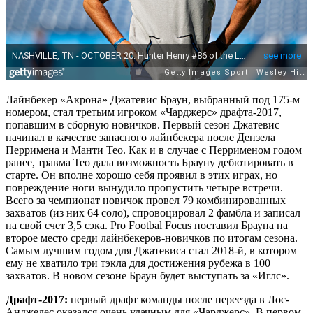
Лайнбекер «Акрона» Джатевис Браун, выбранный под 175-м
номером, стал третьим игроком «Чарджерс» драфта-2017,
попавшим в сборную новичков. Первый сезон Джатевис
начинал в качестве запасного лайнбекера после Дензела
Перримена и Манти Тео. Как и в случае с Перрименом годом
ранее, травма Тео дала возможность Брауну дебютировать в
старте. Он вполне хорошо себя проявил в этих играх, но
повреждение ноги вынудило пропустить четыре встречи.
Всего за чемпионат новичок провел 79 комбинированных
захватов (из них 64 соло), спровоцировал 2 фамбла и записал
на свой счет 3,5 сэка. Pro Footbal Focus поставил Брауна на
второе место среди лайнбекеров-новичков по итогам сезона.
Самым лучшим годом для Джатевиса стал 2018-й, в котором
ему не хватило три тэкла для достижения рубежа в 100
захватов. В новом сезоне Браун будет выступать за «Иглс».
Драфт-2017:
первый драфт команды после переезда в Лос-
Анджелес оказался очень удачным для «Чарджерс». В первом