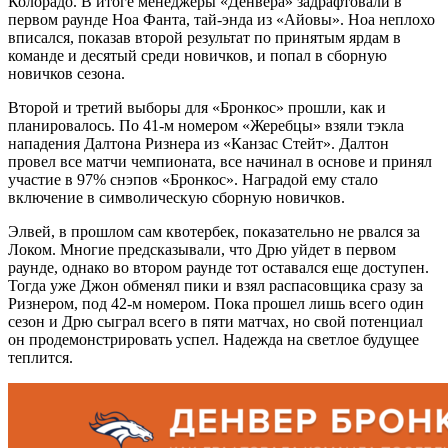
Колорадо. В итоге менеджеры «Денвера» задрафтовали в
первом раунде Ноа Фанта, тай-энда из «Айовы». Ноа неплохо
вписался, показав второй результат по принятым ярдам в
команде и десятый среди новичков, и попал в сборную
новичков сезона.
Второй и третий выборы для «Бронкос» прошли, как и
планировалось. По 41-м номером «Жеребцы» взяли тэкла
нападения Далтона Ризнера из «Канзас Стейт». Далтон
провел все матчи чемпионата, все начинал в основе и принял
участие в 97% снэпов «Бронкос». Наградой ему стало
включение в символическую сборную новичков.
Элвей, в прошлом сам квотербек, показательно не рвался за
Локом. Многие предсказывали, что Дрю уйдет в первом
раунде, однако во втором раунде тот оставался еще доступен.
Тогда уже Джон обменял пики и взял распасовщика сразу за
Ризнером, под 42-м номером. Пока прошел лишь всего один
сезон и Дрю сыграл всего в пяти матчах, но свой потенциал
он продемонстрировать успел. Надежда на светлое будущее
теплится.