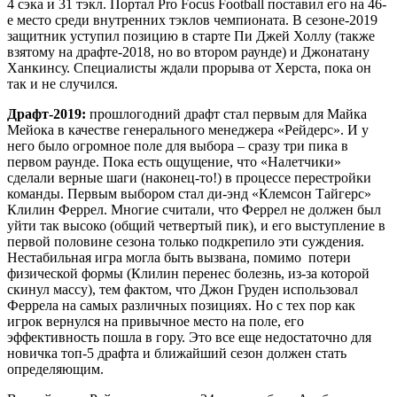
4 сэка и 31 тэкл. Портал Pro Focus Football поставил его на 46-
е место среди внутренних тэклов чемпионата. В сезоне-2019
защитник уступил позицию в старте Пи Джей Холлу (также
взятому на драфте-2018, но во втором раунде) и Джонатану
Ханкинсу. Специалисты ждали прорыва от Херста, пока он
так и не случился.
Драфт-2019:
прошлогодний драфт стал первым для Майка
Мейока в качестве генерального менеджера «Рейдерс». И у
него было огромное поле для выбора – сразу три пика в
первом раунде. Пока есть ощущение, что «Налетчики»
сделали верные шаги (наконец-то!) в процессе перестройки
команды. Первым выбором стал ди-энд «Клемсон Тайгерс»
Клилин Феррел. Многие считали, что Феррел не должен был
уйти так высоко (общий четвертый пик), и его выступление в
первой половине сезона только подкрепило эти суждения.
Нестабильная игра могла быть вызвана, помимо потери
физической формы (Клилин перенес болезнь, из-за которой
скинул массу), тем фактом, что Джон Груден использовал
Феррела на самых различных позициях. Но с тех пор как
игрок вернулся на привычное место на поле, его
эффективность пошла в гору. Это все еще недостаточно для
новичка топ-5 драфта и ближайший сезон должен стать
определяющим.