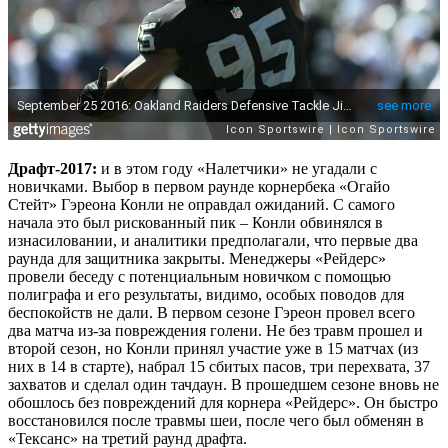
Драфт-2017:
и в этом году «Налетчики» не угадали с
новичками. Выбор в первом раунде корнербека «Огайо
Стейт» Гэреона Конли не оправдал ожиданий. С самого
начала это был рискованный пик – Конли обвинялся в
изнасиловании, и аналитики предполагали, что первые два
раунда для защитника закрыты. Менеджеры «Рейдерс»
провели беседу с потенциальным новичком с помощью
полиграфа и его результаты, видимо, особых поводов для
беспокойств не дали. В первом сезоне Гэреон провел всего
два матча из-за повреждения голени. Не без травм прошел и
второй сезон, но Конли принял участие уже в 15 матчах (из
них в 14 в старте), набрал 15 сбитых пасов, три перехвата, 37
захватов и сделал один тачдаун. В прошедшем сезоне вновь не
обошлось без повреждений для корнера «Рейдерс». Он быстро
восстановился после травмы шеи, после чего был обменян в
«Тексанс» на третий раунд драфта.