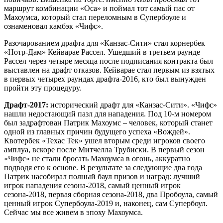
маршрут комбинации «Оса» и поймал тот самый пас от
Махоумса, который стал переломным в Супербоуле и
ознаменовал камбэк «Чифс».
Разочарованием драфта для «Канзас-Сити» стал корнербек
«Нотр-Дам» Кейварае Рассел. Ушедший в третьем раунде
Рассел через четыре месяца после подписания контракта был
выставлен на драфт отказов. Кейварае стал первым из взятых
в первых четырех раундах драфта-2016, кто был вынужден
пройти эту процедуру.
Драфт-2017:
исторический драфт для «Канзас-Сити». «Чифс»
нашли недостающий пазл для нападения. Под 10-м номером
был задрафтован Патрик Махоумс – человек, который станет
одной из главных причин будущего успеха «Вождей».
Квотербек «Техас Тек» ушел вторым среди игроков своего
амплуа, вскоре после Митчелла Трубиски. В первый сезон
«Чифс» не стали бросать Махоумса в огонь, аккуратно
подводя его к основе. В результате за следующие два года
Патрик насобирал полный баул призов и наград: лучший
игрок нападения сезона-2018, самый ценный игрок
сезона-2018, первая сборная сезона-2018, два Пробоула, самый
ценный игрок Супербоула-2019 и, наконец, сам Супербоул.
Сейчас мы все живем в эпоху Махоумса.