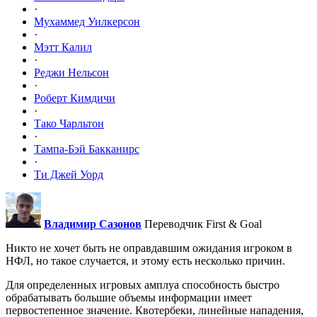
·
Мухаммед Уилкерсон
·
Мэтт Калил
·
Реджи Нельсон
·
Роберт Кимдичи
·
Тако Чарльтон
·
Тампа-Бэй Бакканирс
·
Ти Джей Уорд
Владимир Сазонов
Переводчик First & Goal
Никто не хочет быть не оправдавшим ожидания игроком в
НФЛ, но такое случается, и этому есть несколько причин.
Для определенных игровых амплуа способность быстро
обрабатывать большие объемы информации имеет
первостепенное значение. Квотербеки, линейные нападения,