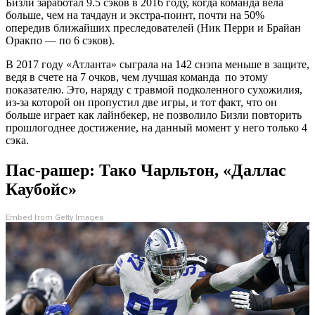
Бизли заработал 9.5 сэков в 2016 году, когда команда вела
больше, чем на тачдаун и экстра-поинт, почти на 50%
опередив ближайших преследователей (Ник Перри и Брайан
Оракпо — по 6 сэков).
В 2017 году «Атланта» сыграла на 142 снэпа меньше в защите,
ведя в счете на 7 очков, чем лучшая команда по этому
показателю. Это, наряду с травмой подколенного сухожилия,
из-за которой он пропустил две игры, и тот факт, что он
больше играет как лайнбекер, не позволило Бизли повторить
прошлогоднее достижение, на данный момент у него только 4
сэка.
Пас-рашер: Тако Чарльтон, «Даллас
Каубойс»
Embed from Getty Images