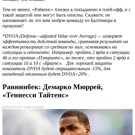
Тем не менее, «Рэйвенс» близки к попаданию в плей-офф, и с
такой защитой они могут быть опасны. Скажите, не
напоминает ли это вам любую команду из Балтимора в
прошлом?
*
DVOA
(
Defense
—
adjusted
Value
over
Average
) — измеряет
эффективность действий команды, сравнивая результат на
каждом розыгрыше со средним по лиге, основываясь на
ситуации и оппоненте. Например: пройти 2 ярда в ситуации
4й и гол против «Пэтриотс», не тоже, что пройти 2 ярда в
ситуации 1й и 10 с «Браунс». Для хорошей защиты
показатель
DVOA
будет отрицательным -15%, для
нападений отличным будет
DVOA
+20% .
Раннинбек: Демарко Мюррей,
«Теннесси Тайтенс»
Embed from Getty Images