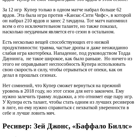
За 12 игр Купер только в одном матче набрал больше 62
ярдов. Эта была игра против «Канзас-Сити Чифс», в которой
он набрал 210 ярдов и занес 2 тачдауна. Тот матч напомнил
всем о его исключительном таланте, но также показал,
насколько неудачным является его сезон в остальном.
Есть несколько вещей способствующих его низкой
продуктивности: травма, частые дропы и даже неожиданно
слабая игра квотербека. Нападение, под руководством Тодда
Даунинга, не такое широкое, как было раньше. Но ничего из
этого не оправдывает неспособность Купера использовать
свою скорость и силу, чтобы отрываться от опеки, как он
делал в прошлых сезонах.
Нет сомнений, что Купер сможет вернуться на прежний
уровень в 2018 году, но этот сезон для него закончен. Ему
нужно залечить травму лодыжки, а это отнимет еще пару игр.
У Купера есть талант, чтобы стать одним из лучших ресиверов
в лиге, но ему нужно справиться с нехваткой уверенности в
себе и лучше ловить мяч.
Ресивер: Зей Джонс, «Баффало Биллс»