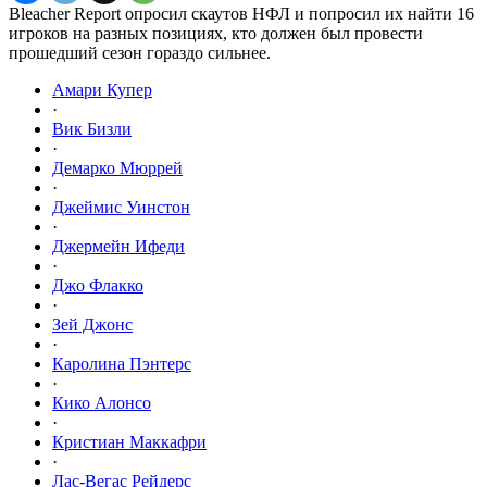
Bleacher Report опросил скаутов НФЛ и попросил их найти 16
игроков на разных позициях, кто должен был провести
прошедший сезон гораздо сильнее.
Амари Купер
·
Вик Бизли
·
Демарко Мюррей
·
Джеймис Уинстон
·
Джермейн Ифеди
·
Джо Флакко
·
Зей Джонс
·
Каролина Пэнтерс
·
Кико Алонсо
·
Кристиан Маккафри
·
Лас-Вегас Рейдерс