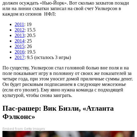
должен осуждать «Нью-Йорк». Вот сколько захватов позади
или на линии схватки записал на свой счет Уилкерсон в
каждом из сезонов НФЛ:
2011
: 19
2012
: 15.5
2013
: 20.5
2014
: 25
2015
: 26
2016
: 19.5
2017
: 9.5 (осталось 3 игры)
По существу, Уилкерсон стал головной болью вне поля и на
поле показывает игру в половину от своих же показателей за
четыре года, при этом уносит домой приличные суммы денег.
Он будет рисковым подписанием в следующее межсезонье
(если его уволят). Ему явно нужна команда с подходящей
культурой, чтобы снова заиграть.
Пас-рашер: Вик Бизли, «Атланта
Фэлконс»
Embed from Getty Images