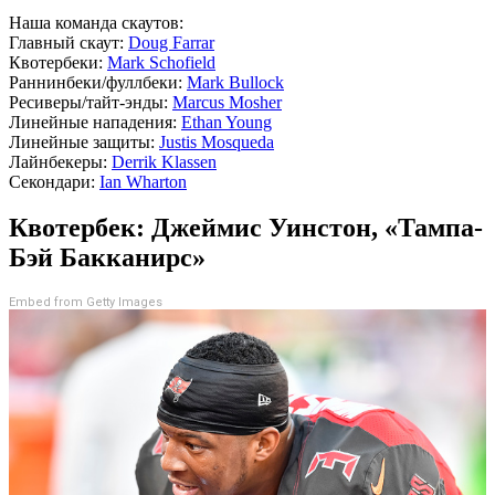
Наша команда скаутов:
Главный скаут:
Doug Farrar
Квотербеки:
Mark Schofield
Раннинбеки/фуллбеки:
Mark Bullock
Ресиверы/тайт-энды:
Marcus Mosher
Линейные нападения:
Ethan Young
Линейные защиты:
Justis Mosqueda
Лайнбекеры:
Derrik Klassen
Секондари:
Ian Wharton
Квотербек: Джеймис Уинстон, «Тампа-
Бэй Бакканирс»
Embed from Getty Images