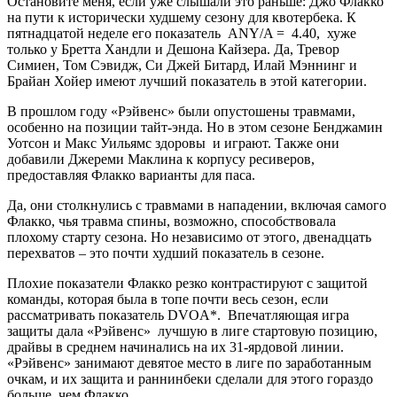
Остановите меня, если уже слышали это раньше: Джо Флакко
на пути к исторически худшему сезону для квотербека. К
пятнадцатой неделе его показатель ANY/A = 4.40, хуже
только у Бретта Хандли и Дешона Кайзера. Да, Тревор
Симиен, Том Сэвидж, Си Джей Битард, Илай Мэннинг и
Брайан Хойер имеют лучший показатель в этой категории.
В прошлом году «Рэйвенс» были опустошены травмами,
особенно на позиции тайт-энда. Но в этом сезоне Бенджамин
Уотсон и Макс Уильямс здоровы и играют. Также они
добавили Джереми Маклина к корпусу ресиверов,
предоставляя Флакко варианты для паса.
Да, они столкнулись с травмами в нападении, включая самого
Флакко, чья травма спины, возможно, способствовала
плохому старту сезона. Но независимо от этого, двенадцать
перехватов – это почти худший показатель в сезоне.
Плохие показатели Флакко резко контрастируют с защитой
команды, которая была в топе почти весь сезон, если
рассматривать показатель DVOA*. Впечатляющая игра
защиты дала «Рэйвенс» лучшую в лиге стартовую позицию,
драйвы в среднем начинались на их 31-ярдовой линии.
«Рэйвенс» занимают девятое место в лиге по заработанным
очкам, и их защита и раннинбеки сделали для этого гораздо
больше, чем Флакко.