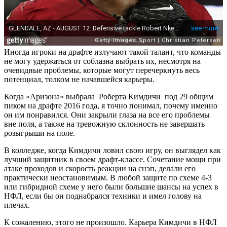
Иногда игроки на драфте излучают такой талант, что команды
не могу удержаться от соблазна выбрать их, несмотря на
очевидные проблемы, которые могут перечеркнуть весь
потенциал, толком не начавшейся карьеры.
Когда «Аризона» выбрала Роберта Кимдичи под 29 общим
пиком на драфте 2016 года, я точно понимал, почему именно
он им понравился. Они закрыли глаза на все его проблемы
вне поля, а также на тревожную склонность не завершать
розыгрыши на поле.
В колледже, когда Кимдичи ловил свою игру, он выглядел как
лучший защитник в своем драфт-классе. Сочетание мощи при
атаке проходов и скорость реакции на снэп, делали его
практически неостановимым. В любой защите по схеме 4-3
или гибридной схеме у него были большие шансы на успех в
НФЛ, если бы он поднабрался техники и имел голову на
плечах.
К сожалению, этого не произошло. Карьера Кимдичи в НФЛ