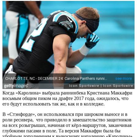
Когда «Каролина» выбрала раннинбека Кристиана Маккафри
восьмым общим пиком на драфте 2017 года, ожидалось, что
его будут использовать так же, как и в колледже.
В «Стэнфорде», он использовался при широком выносе и в
роли ресивера, что приводило в замешательство защитников
на всех розыгрышах, начиная от кёрл-маршрутов, заканчивая
глубокими пасами в поле. Та версия Маккафри была бы
убойным дополнением к выносному нападению «Каролины»,