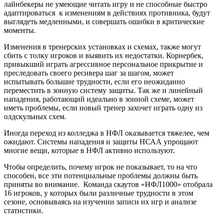
лайнбекеры не умеющие читать игру и не способные быстро
адаптироваться к изменениям в действиях противника, будут
выглядеть медленными, и совершать ошибки в критические
моменты.
Изменения в тренерских установках и схемах, также могут
сбить с толку игроков и выявить их недостатки. Корнербек,
привыкший играть агрессивное персональное прикрытие и
преследовать своего ресивера шаг за шагом, может
испытывать большие трудности, если его неожиданно
переместить в зонную систему защиты. Так же и линейный
нападения, работающий идеально в зонной схеме, может
иметь проблемы, если новый тренер захочет играть одну из
олдскульных схем.
Иногда переход из колледжа в НФЛ оказывается тяжелее, чем
ожидают. Системы нападения и защиты НСАА упрощают
многие вещи, которые в НФЛ активно используют.
Чтобы определить, почему игрок не показывает, то на что
способен, все эти потенциальные проблемы должны быть
приняты во внимание. Команда скаутов «НФЛ1000» отобрала
16 игроков, у которых были различные трудности в этом
сезоне, основываясь на изучении записи их игр и анализе
статистики.