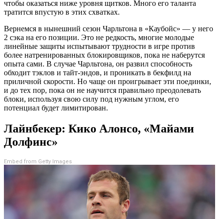
чтобы оказаться ниже уровня щитков. Много его таланта
тратится впустую в этих схватках.
Вернемся в нынешний сезон Чарльтона в «Каубойс» — у него
2 сэка на его позиции. Это не редкость, многие молодые
линейные защиты испытывают трудности в игре против
более натренированных блокировщиков, пока не наберутся
опыта сами. В случае Чарльтона, он развил способность
обходит тэклов и тайт-эндов, и проникать в бекфилд на
приличной скорости. Но чаще он проигрывает эти поединки,
и до тех пор, пока он не научится правильно преодолевать
блоки, используя свою силу под нужным углом, его
потенциал будет лимитирован.
Лайнбекер: Кико Алонсо, «Майами
Долфинс»
Embed from Getty Images