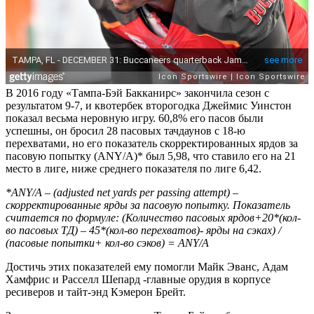
В 2016 году «Тампа-Бэй Бакканирс» закончила сезон с
результатом 9-7, и квотербек второгодка Джеймис Уинстон
показал весьма неровную игру. 60,8% его пасов были
успешны, он бросил 28 пасовых тачдаунов с 18-ю
перехватами, но его показатель скорректированных ярдов за
пасовую попытку (ANY/A)* был 5,98, что ставило его на 21
место в лиге, ниже среднего показателя по лиге 6,42.
*ANY/A – (adjusted net yards per passing attempt) –
скорректированные
ярды
за
пасовую
попытку
. Показатель
считается по формуле: (Количество пасовых ярдов+20*(кол-
во пасовых ТД) – 45*(кол-во перехватов)- ярды на сэках) /
(пасовые попытки+ кол-во сэков) =
ANY/
A
Достичь этих показателей ему помогли Майк Эванс, Адам
Хамфрис и Расселл Шепард -главные орудия в корпусе
ресиверов и тайт-энд Кэмерон Брейт.