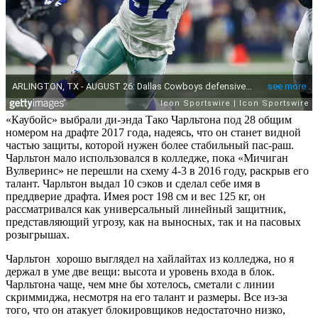
«Каубойс» выбрали ди-энда Тако Чарльтона под 28 общим
номером на драфте 2017 года, надеясь, что он станет видной
частью защиты, которой нужен более стабильный пас-раш.
Чарльтон мало использовался в колледже, пока «Мичиган
Вулверинс» не перешли на схему 4-3 в 2016 году, раскрыв его
талант. Чарльтон выдал 10 сэков и сделал себе имя в
преддверие драфта. Имея рост 198 см и вес 125 кг, он
рассматривался как универсальный линейный защитник,
представляющий угрозу, как на выносных, так и на пасовых
розыгрышах.
Чарльтон хорошо выглядел на хайлайтах из колледжа, но я
держал в уме две вещи: высота и уровень входа в блок.
Чарльтона чаще, чем мне бы хотелось, сметали с линии
скриммиджа, несмотря на его талант и размеры. Все из-за
того, что он атакует блокировщиков недостаточно низко,