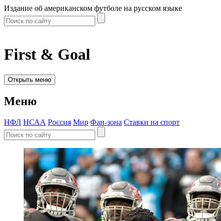
Издание об американском футболе на русском языке
First & Goal
Открыть меню
Меню
НФЛ
НСАА
Россия
Мир
Фан-зона
Ставки на спорт