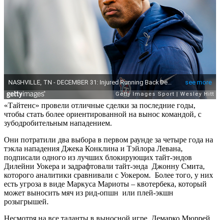
«Тайтенс» провели отличные сделки за последние годы,
чтобы стать более ориентированной на вынос командой, с
зубодробительным нападением.
Они потратили два выбора в первом раунде за четыре года на
тэкла нападения Джека Конклина и Тэйлора Левана,
подписали одного из лучших блокирующих тайт-эндов
Дилейни Уокера и задрафтовали тайт-энда Джонну Смита,
которого аналитики сравнивали с Уокером. Более того, у них
есть угроза в виде Маркуса Мариоты – квотербека, который
может выносить мяч из рид-опшн или плей-экшн
розыгрышей.
Несмотря на все таланты в выносной игре, Демарко Мюррей