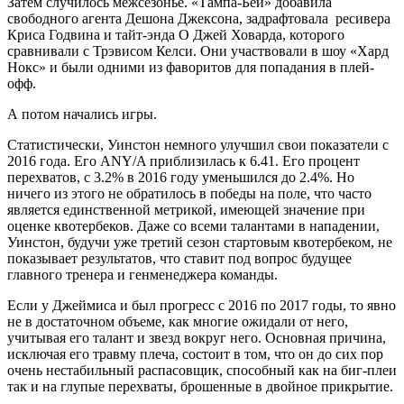
Затем случилось межсезонье. «Тампа-Бей» добавила
свободного агента Дешона Джексона, задрафтовала ресивера
Криса Годвина и тайт-энда О Джей Ховарда, которого
сравнивали с Трэвисом Келси. Они участвовали в шоу «Хард
Нокс» и были одними из фаворитов для попадания в плей-
офф.
А потом начались игры.
Статистически, Уинстон немного улучшил свои показатели с
2016 года. Его ANY/A приблизилась к 6.41. Его процент
перехватов, с 3.2% в 2016 году уменьшился до 2.4%. Но
ничего из этого не обратилось в победы на поле, что часто
является единственной метрикой, имеющей значение при
оценке квотербеков. Даже со всеми талантами в нападении,
Уинстон, будучи уже третий сезон стартовым квотербеком, не
показывает результатов, что ставит под вопрос будущее
главного тренера и генменеджера команды.
Если у Джеймиса и был прогресс с 2016 по 2017 годы, то явно
не в достаточном объеме, как многие ожидали от него,
учитывая его талант и звезд вокруг него. Основная причина,
исключая его травму плеча, состоит в том, что он до сих пор
очень нестабильный распасовщик, способный как на биг-плеи
так и на глупые перехваты, брошенные в двойное прикрытие.