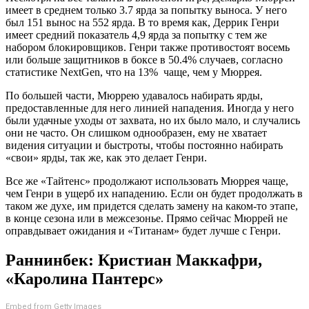
имеет в среднем только 3.7 ярда за попытку выноса. У него
был 151 вынос на 552 ярда. В то время как, Деррик Генри
имеет средний показатель 4,9 ярда за попытку с тем же
набором блокировщиков. Генри также противостоят восемь
или больше защитников в боксе в 50.4% случаев, согласно
статистике NextGen, что на 13% чаще, чем у Мюррея.
По большей части, Мюррею удавалось набирать ярды,
предоставленные для него линией нападения. Иногда у него
были удачные уходы от захвата, но их было мало, и случались
они не часто. Он слишком однообразен, ему не хватает
видения ситуации и быстроты, чтобы постоянно набирать
«свои» ярды, так же, как это делает Генри.
Все же «Тайтенс» продолжают использовать Мюррея чаще,
чем Генри в ущерб их нападению. Если он будет продолжать в
таком же духе, им придется сделать замену на каком-то этапе,
в конце сезона или в межсезонье. Прямо сейчас Мюррей не
оправдывает ожидания и «Титанам» будет лучше с Генри.
Раннинбек: Кристиан Маккафри,
«Каролина Пантерс»
Embed from Getty Images