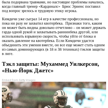
была подорвана травмами, но настоящие проблемы начались,
когда главный тренер «Кардиналс» Брюс Эриенс поставил
под вопрос зрелось и трудовую этику игрока.
Кимдичи уже сыграл 14 игр в качестве профессионала, но
пока ни разу не захватил квотербека. Признаки того, каким
он может быть видны довольно отчетливо – он может держать
гарда одной рукой и захватывать раннинбека другой, или
использовать взрывную скорость, чтобы уйти от блока и
оказать давление на квотербека. Если Кимдичи удастся
объединить эти умения вместе, он все еще может стать одним
из самых доминирующих (в 1й и 3й техниках) тэклов защиты
в лиге.
Тэкл защиты: Мухаммед Уилкерсон,
«Нью-Йорк Джетс»
Embed from Getty Images