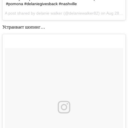
#pomona #delaniegivesback #nashville
A post shared by delanie walker (@delaniewalker82) on
Aug 28, 2017 at 5:57am PDT
Устраивает шопинг…