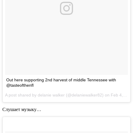
Out here supporting 2nd harvest of middle Tennessee with
@tasteofthenfl
A post shared by delanie walker (@delaniewalker82) on
Feb 4, 2017 at 4:19pm PST
Слушает музыку…