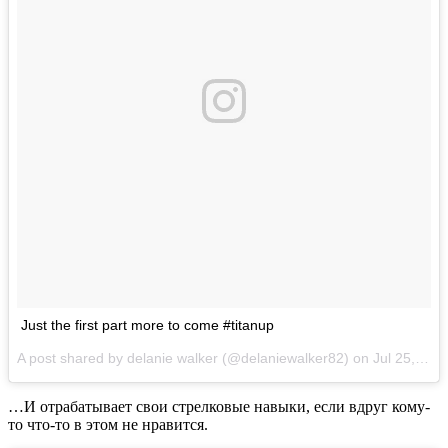
Just the first part more to come #titanup
A post shared by delanie walker (@delaniewalker82) on
Jul 25, 2017 at 9:45am PDT
…И отрабатывает свои стрелковые навыки, если вдруг кому-
то что-то в этом не нравится.