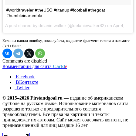
#worldtraveler #theUSO #titanup #football #thegoat
#humbleinarumble
A post shared by delanie walker (@delaniewalker82) on
Apr 4, 2017 at 2:41am PDT
Если вы нашли ошибку, пожалуйста, выделите фрагмент текста и нажмите
Ctrl+Enter
.
Comments are disabled
Комментарии для сайта
Cackl
e
Facebook
ВКонтакте
Twitter
© 2015–2026 Firstandgoal.ru
— издание об американском
футболе на русском языке. Использование материалов cайта
разрешено только с предварительного согласия
правообладателей. Все права на картинки и тексты
принадлежат их авторам. Сайт может содержать контент, не
предназначенный для лиц младше 16 лет.