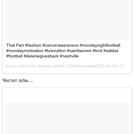
That Part #fashion #cancerawareness #mondaynightfootball
#mondaymotivation #luisvuitton #saintlaurent #lord #adidas
#football #delaniegivesback #nashville
A post shared by delanie walker (@delaniewalker82) on
Oct 17, 2017 at 7:49am PDT
Чистит зубы…