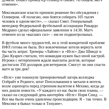
отменен».
Мексиканские власти приняли решение без обсуждения с
Оливером. «Я полагаю, они боятся собирать 105 тысяч
человек в одном месте», — сказал Смит. Генеральный
менеджер Федеральной футбольной ассоциации Рикардо
Медрано сделал официальное заявление в 14:30. Матч
отменен из-за «высших сил» – им не подконтрольных.
В футболе много трудностей, но к этой конкретной проблеме
НФЛ готова не была. Все вовлеченные хотели вернуть хотя
бы часть затрат. Тренеры «Лайонс» и «Иглс» Джо Шмидт и
Джо Куарич считали, что командам нужен был иной настрой.
Игроки с нетерпением ждали выплаты долгов, которые
достигали 350 долларов для ветеранов. Смогут ли они спасти
матч за три дня?
«Иглс» уже покинули тренировочный лагерь колледжа
Олбрайт в Рединге, штат Пенсильвания и заехали в мотель
возле аэропорта перед утренним вылетом в Мехико, когда до
них дошли новости. «У каждого из нас были свои планы, —
сказал на следующий день квотербек «Иглс» Норм Снид. —
Все мы были очень удивлены происходящим. Я – так точно. В
Мексике я бывал только в Тихуане».