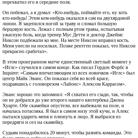
перехватил его в середине поля.
Он побежал, а я думал: «Кто-нибудь, поймайте его, ну хоть
кто-нибудь! Этим кем-нибудь оказался я сам на двухярдовой
линии. Я зацепился ногой за траву и сломал большую
берцовую кость. Лежал с полным ртом травы, испытывая
ужасную боль, когда тренер Мус Детти и доктор Джеймс
Никсон подбежали ко мне. На месте Никсон вправил кость.
Меня унесли на носилках. Позже рентген показал, что Никсон
прекрасно сработал».
В этом проигранном матче единственный светлый момент у
«Иглс» случился в самом конце. Как писал Гордон Форбс в
Inquirer: «Самым впечатляющим из всех новичков «Иглс» был
центр Майк Эванс. Он показал себя во всей красе,
подравшись с головорезом «Лайонс» Алексом Каррасом».
Эванс хорошо это запомнил: «Я схватил его сзади, так, чтобы
он не добрался до уже второго нашего квотербека Джона
Хуарте. Обе скамейки опустели, все выбежали на поле, и
началась потасовка. Я был в самом низу этой кучи, и Алекс
пытался ударить меня и плюнуть в лицо. Я выбрался из
передряги и сел на скамейку.
Судьям понадобилось 20 минут, чтобы разнять команды. Это