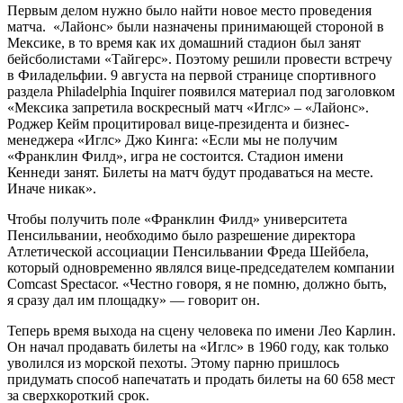
Первым делом нужно было найти новое место проведения
матча. «Лайонс» были назначены принимающей стороной в
Мексике, в то время как их домашний стадион был занят
бейсболистами «Тайгерс». Поэтому решили провести встречу
в Филадельфии. 9 августа на первой странице спортивного
раздела Philadelphia Inquirer появился материал под заголовком
«Мексика запретила воскресный матч «Иглс» – «Лайонс».
Роджер Кейм процитировал вице-президента и бизнес-
менеджера «Иглс» Джо Кинга: «Если мы не получим
«Франклин Филд», игра не состоится. Стадион имени
Кеннеди занят. Билеты на матч будут продаваться на месте.
Иначе никак».
Чтобы получить поле «Франклин Филд» университета
Пенсильвании, необходимо было разрешение директора
Атлетической ассоциации Пенсильвании Фреда Шейбела,
который одновременно являлся вице-председателем компании
Comcast Spectacor. «Честно говоря, я не помню, должно быть,
я сразу дал им площадку» — говорит он.
Теперь время выхода на сцену человека по имени Лео Карлин.
Он начал продавать билеты на «Иглс» в 1960 году, как только
уволился из морской пехоты. Этому парню пришлось
придумать способ напечатать и продать билеты на 60 658 мест
за сверхкороткий срок.