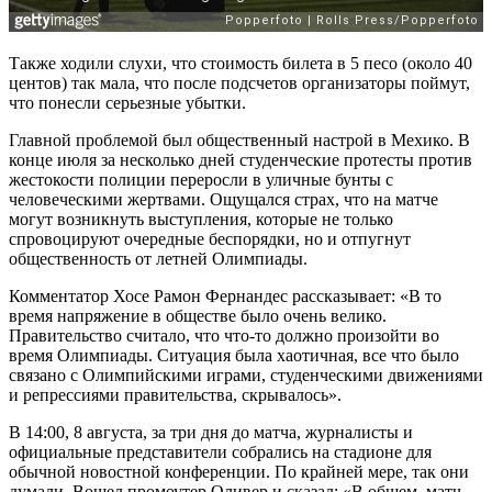
Также ходили слухи, что стоимость билета в 5 песо (около 40
центов) так мала, что после подсчетов организаторы поймут,
что понесли серьезные убытки.
Главной проблемой был общественный настрой в Мехико. В
конце июля за несколько дней студенческие протесты против
жестокости полиции переросли в уличные бунты с
человеческими жертвами. Ощущался страх, что на матче
могут возникнуть выступления, которые не только
спровоцируют очередные беспорядки, но и отпугнут
общественность от летней Олимпиады.
Комментатор Хосе Рамон Фернандес рассказывает: «В то
время напряжение в обществе было очень велико.
Правительство считало, что что-то должно произойти во
время Олимпиады. Ситуация была хаотичная, все что было
связано с Олимпийскими играми, студенческими движениями
и репрессиями правительства, скрывалось».
В 14:00, 8 августа, за три дня до матча, журналисты и
официальные представители собрались на стадионе для
обычной новостной конференции. По крайней мере, так они
думали. Вошел промоутер Оливер и сказал: «В общем, матч