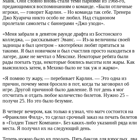
Майк. Они словно вновь стали теми парнями из 1968-го,
предающимися воспоминаниям о команде. «Были отличные
игроки, — говорит Карлин. – Но команда так себе. Тренера
Джо Куарича никто особо не любил. Над стадионом
пролетали самолеты с баннерами «Джо уходи».
«Меня забрали в девятом раунде драфта из Бостонского
колледжа, — рассказывает Эванс. — Из-за величины своей
задницы я был центром – квотербеки любят прятаться за
такими. Я был новичком и был счастлив просто находиться в
лагере, даже не мечтал о Мексике. Некоторые ребята были
рады поехать туда, некоторые боялись высоты или жары. Как
выяснилось затем, в Мехико было не так уж и жарко».
«Я помню ту жару, — перебивает Карлин. — Это одна из
причин, почему меня бросило в пот, когда ты заговорил об
игре. Другой причиной было давление. В тот день я мог
отсчитать и отдать любое количество билетов. Нужно 25 –
получи 25. Но это было безумие.
В четверг вечером, как только я узнал, что матч состоится на
«Франклин Филд», то сделал срочный заказ на печать билетов
в «Голден Тикет Компани». Без каких-либо указаний ряда или
места. Я получил их на следующий день.
Теперь нужно было их продать. Пять баксов для взрослых, два