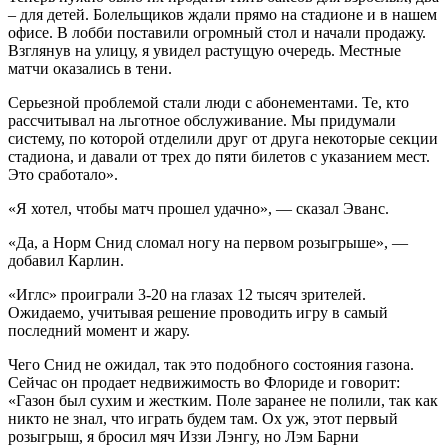
– для детей. Болельщиков ждали прямо на стадионе и в нашем
офисе. В лобби поставили огромный стол и начали продажу.
Взглянув на улицу, я увидел растущую очередь. Местные
матчи оказались в тени.
Серьезной проблемой стали люди с абонементами. Те, кто
рассчитывал на льготное обслуживание. Мы придумали
систему, по которой отделили друг от друга некоторые секции
стадиона, и давали от трех до пяти билетов с указанием мест.
Это сработало».
«Я хотел, чтобы матч прошел удачно», — сказал Эванс.
«Да, а Норм Снид сломал ногу на первом розыгрыше», —
добавил Карлин.
«Иглс» проиграли 3-20 на глазах 12 тысяч зрителей.
Ожидаемо, учитывая решение проводить игру в самый
последний момент и жару.
Чего Снид не ожидал, так это подобного состояния газона.
Сейчас он продает недвижимость во Флориде и говорит:
«Газон был сухим и жестким. Поле заранее не полили, так как
никто не знал, что играть будем там. Ох уж, этот первый
розыгрыш, я бросил мяч Иззи Лэнгу, но Лэм Барни