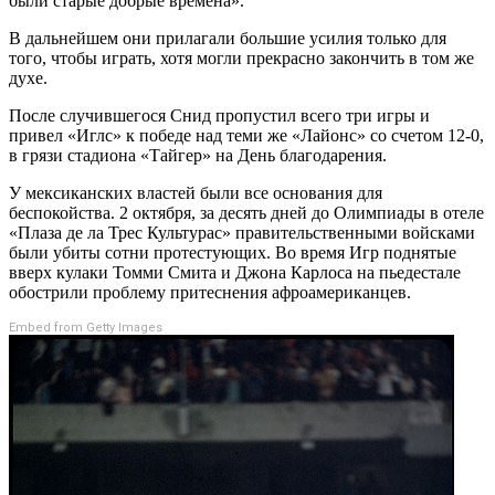
были старые добрые времена».
В дальнейшем они прилагали большие усилия только для
того, чтобы играть, хотя могли прекрасно закончить в том же
духе.
После случившегося Снид пропустил всего три игры и
привел «Иглс» к победе над теми же «Лайонс» со счетом 12-0,
в грязи стадиона «Тайгер» на День благодарения.
У мексиканских властей были все основания для
беспокойства. 2 октября, за десять дней до Олимпиады в отеле
«Плаза де ла Трес Культурас» правительственными войсками
были убиты сотни протестующих. Во время Игр поднятые
вверх кулаки Томми Смита и Джона Карлоса на пьедестале
обострили проблему притеснения афроамериканцев.
Embed from Getty Images