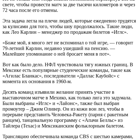
свете, чтобы провести матч за две тысячи километров и через
72 часа после его отмены.
Эта задача легла на плечи людей, которые ежедневно трудятся
за кулисами для того, чтобы шоу продолжалось. Такие люди,
как Лео Карлин – менеджер по продажам билетов «Иглс».
«Боже мой, я много лет не вспоминал о той игре, — говорит
79-летний Карлин, недавно ушедший на пенсию. —
Малейшее упоминание о ней бросает меня в пот».
Вот как было дело. НФЛ чувствовала тягу южных границ. В
Мексике есть популярные студенческие команды, такие как
«Агилас Бланкас», последователи «Даллас Каубойс» с
момента их основания в 1960-м.
Десять команд изъявили желание принять участие в
выставочном матче в Мехико, как только лига это задумала.
Были выбраны «Иглс» и «Лайонс», также был выбран
промоутер – Джим Оливер. Он из кожи вон лез, чтобы в
перерыве представить Человека-Ракету (парня с ракетным
ранцем), танцевальную программу с «Апачи Белльс» из
Тайлера (Техас) и Мексиканским фольклорным балетом.
Трансляцию обеспечивала команда CBS с шестью камерами,