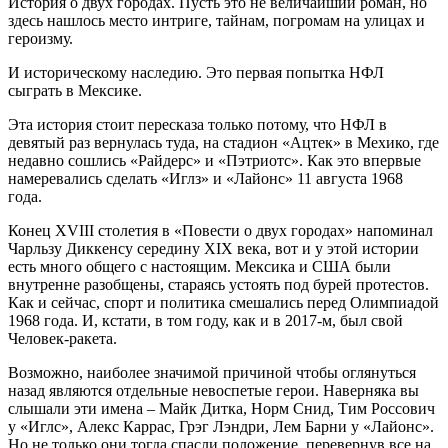
История о двух городах. Пусть это не величайший роман, но
здесь нашлось место интриге, тайнам, погромам на улицах и
героизму.
И историческому наследию. Это первая попытка НФЛ
сыграть в Мексике.
Эта история стоит пересказа только потому, что НФЛ в
девятый раз вернулась туда, на стадион «Ацтек» в Мехико, где
недавно сошлись «Райдерс» и «Пэтриотс». Как это впервые
намеревались сделать «Иглз» и «Лайонс» 11 августа 1968
года.
Конец XVIII столетия в «Повести о двух городах» напоминал
Чарльзу Диккенсу середину XIX века, вот и у этой истории
есть много общего с настоящим. Мексика и США были
внутренне разобщены, стараясь устоять под бурей протестов.
Как и сейчас, спорт и политика смешались перед Олимпиадой
1968 года. И, кстати, в том году, как и в 2017-м, был свой
Человек-ракета.
Возможно, наиболее значимой причиной чтобы оглянуться
назад являются отдельные невоспетые герои. Наверняка вы
слышали эти имена – Майк Дитка, Норм Снид, Тим Россович
у «Иглс», Алекс Каррас, Грэг Лэндри, Лем Барни у «Лайонс».
Но не только они тогда спасли положение, перевернув все на