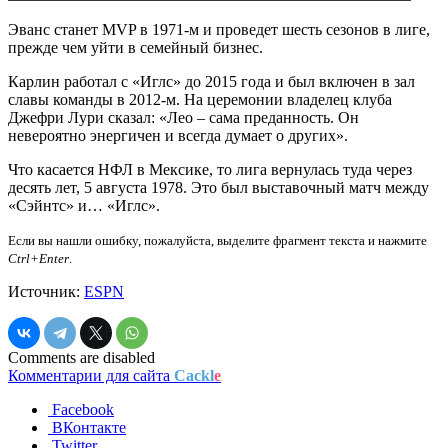
Эванс станет MVP в 1971-м и проведет шесть сезонов в лиге,
прежде чем уйти в семейный бизнес.
Карлин работал с «Иглс» до 2015 года и был включен в зал
славы команды в 2012-м. На церемонии владелец клуба
Джефри Лури сказал: «Лео – сама преданность. Он
невероятно энергичен и всегда думает о других».
Что касается НФЛ в Мексике, то лига вернулась туда через
десять лет, 5 августа 1978. Это был выставочный матч между
«Сэйнтс» и… «Иглс».
Если вы нашли ошибку, пожалуйста, выделите фрагмент текста и нажмите
Ctrl+Enter
.
Источник:
ESPN
Comments are disabled
Комментарии для сайта
Cackl
e
Facebook
ВКонтакте
Twitter