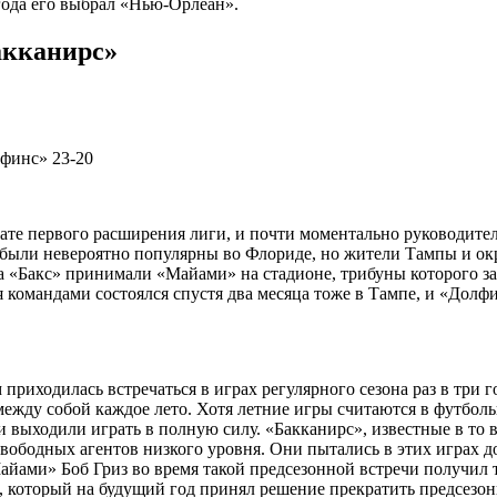
года его выбрал «Нью-Орлеан».
акканирс»
лфинс» 23-20
тате первого расширения лиги, и почти моментально руководит
были невероятно популярны во Флориде, но жители Тампы и ок
а «Бакс» принимали «Майами» на стадионе, трибуны которого з
омандами состоялся спустя два месяца тоже в Тампе, и «Долфин
м приходилась встречаться в играх регулярного сезона раз в тр
между собой каждое лето. Хотя летние игры считаются в футбол
выходили играть в полную силу. «Бакканирс», известные в то в
ободных агентов низкого уровня. Они пытались в этих играх док
айами» Боб Гриз во время такой предсезонной встречи получил т
 который на будущий год принял решение прекратить предсезон