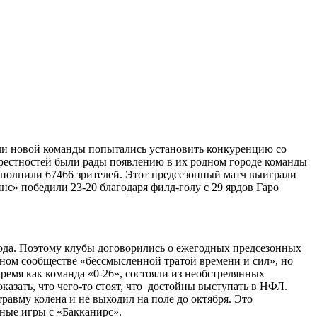
ели новой команды попытались установить конкуренцию со
рестностей были рады появлению в их родном городе команды
аполнили 67466 зрителей. Этот предсезонный матч выиграли
с» победили 23-20 благодаря филд-голу с 29 ярдов Гаро
и года. Поэтому клубы договорились о ежегодных предсезонных
ьном сообществе «бессмысленной тратой времени и сил», но
ремя как команда «0-26», состояли из необстрелянных
азать, что чего-то стоят, что достойны выступать в НФЛ.
равму колена и не выходил на поле до октября. Это
ные игры с «Бакканирс».