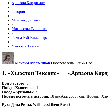
Аризона Кардиналс
·
история
·
Майами Долфинс
·
Миннесота Вайкингс
·
Тампа-Бэй Бакканирс
·
Хьюстон Тексанс
Максим Мельников
Обозреватель First & Goal
1. «Хьюстон Тексанс» — «Аризона Кар
Всего встреч:
3
Побед «Хьюстона»:
1
Побед «Аризоны»:
2
Первая встреча в истории:
18 декабря 2005 года. Победа «Хь
Рука Дэна Ривза. Will it cost them Bush?