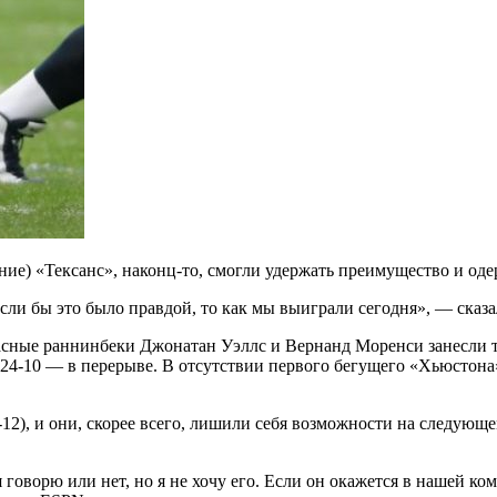
ие) «Тексанс», наконц-то, смогли удержать преимущество и оде
сли бы это было правдой, то как мы выиграли сегодня», — сказ
апасные раннинбеки Джонатан Уэллс и Вернанд Моренси занесли 
24-10 — в перерыве. В отсутствии первого бегущего «Хьюстона
(2-12), и они, скорее всего, лишили себя возможности на след
говорю или нет, но я не хочу его. Если он окажется в нашей ком