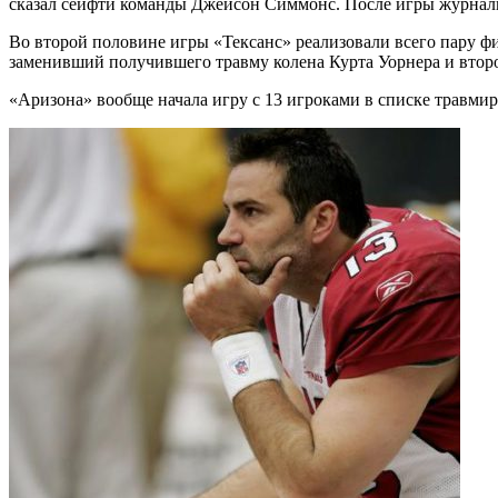
сказал сейфти команды Джейсон Симмонс. После игры журнали
Во второй половине игры «Тексанс» реализовали всего пару ф
заменивший получившего травму колена Курта Уорнера и второ
«Аризона» вообще начала игру с 13 игроками в списке травмир