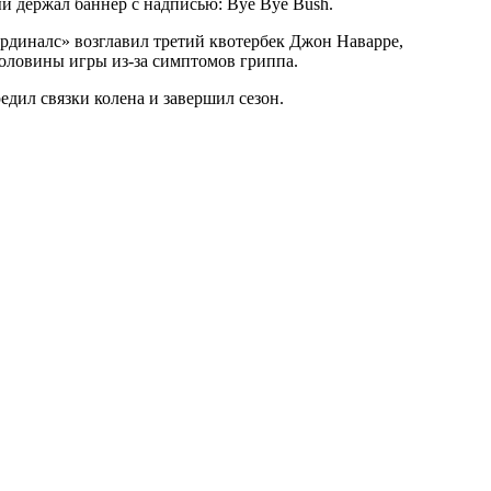
й держал баннер с надписью: Bye Bye Bush.
рдиналс» возглавил третий квотербек Джон Наварре,
оловины игры из-за симптомов гриппа.
дил связки колена и завершил сезон.