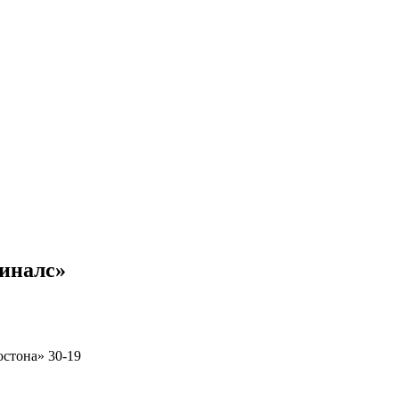
диналс»
юстона» 30-19