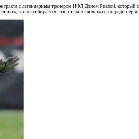
онтракта с легендарным тренером НФЛ Дэном Ривзой, который ст
 понять, что не собирается сознательно сливать сезон ради перв