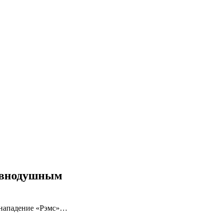
равнодушным
т нападение «Рэмс»…