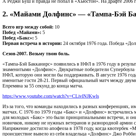
А Реджи Буш и правда не попал в «Хьюстон». На драфте 2006 
2. «Майами Долфинс» — «Тампа-Бэй Б
Всего игр между собой:
10
Побед «Майами»:
5
Побед «Бакс»:
5
Первая встреча в истории:
24 октября 1976 года. Победа «До
Сезон-2007. Возьму твою боль.
«Тампа-Бэй Бакканирс» появились в НФЛ в 1976 году в резуль
знаменитыми «Долфинс». Двукратные победители Супербоула 
НФЛ, которую они могли бы поддерживать. В августе 1976 год
именитые гости 28-21. Первый официальный матч между двумя к
Епремяна за 55 секунд до конца матча.
https://www.youtube.com/watch?v=CLivlNJKwls
Из-за того, что команды находились в разных конференциях, и
матчах. С 1976 по 1979 годы «Бакс» и «Долфинс» встречались 
для молодых «Бакс» это были принципиальными встречи, и они 
новичков, никому не нужных ветеранов и разнородной армии св
Напряжение достигло апофеоза в 1978 году, когда квотербек «М
происшествие вывело из себя владельца «Долфинс» Джо Робби,