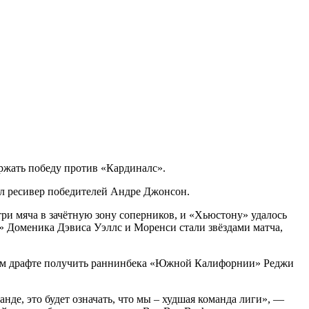
ржать победу против «Кардиналс».
ал ресивер победителей Андре Джонсон.
три мяча в зачётную зону соперников, и «Хьюстону» удалось
» Доменика Дэвиса Уэллс и Моренси стали звёздами матча,
ующем драфте получить раннинбека «Южной Калифорнии» Реджи
анде, это будет означать, что мы – худшая команда лиги», —