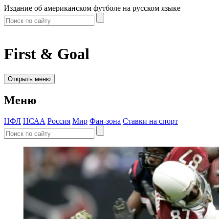
Издание об американском футболе на русском языке
First & Goal
Открыть меню
Меню
НФЛ
НСАА
Россия
Мир
Фан-зона
Ставки на спорт