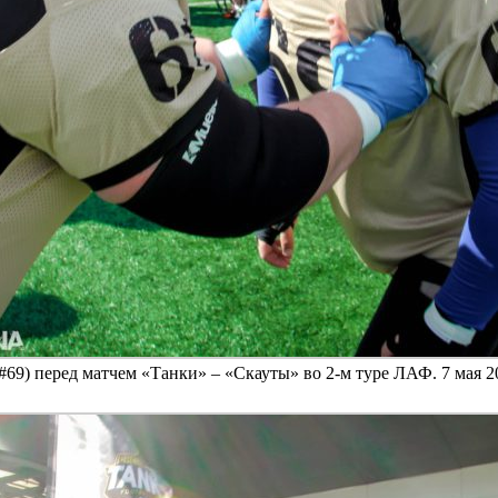
#69) перед матчем «Танки» – «Скауты» во 2-м туре ЛАФ. 7 мая 2