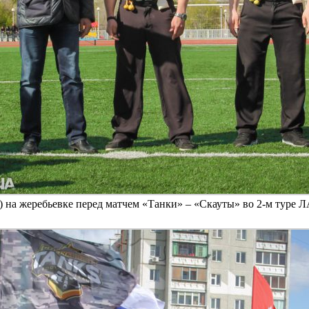
 на жеребьевке перед матчем «Танки» – «Скауты» во 2-м туре Л