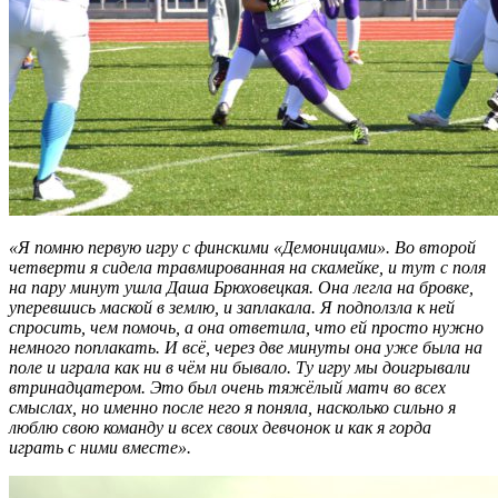
«Я помню первую игру с финскими «Демоницами». Во второй
четверти я сидела травмированная на скамейке, и тут с поля
на пару минут ушла Даша Брюховецкая. Она легла на бровке,
уперевшись маской в землю, и заплакала. Я подползла к ней
спросить, чем помочь, а она ответила, что ей просто нужно
немного поплакать. И всё, через две минуты она уже была на
поле и играла как ни в чём ни бывало. Ту игру мы доигрывали
втринадцатером. Это был очень тяжёлый матч во всех
смыслах, но именно после него я поняла, насколько сильно я
люблю свою команду и всех своих девчонок и как я горда
играть с ними вместе».