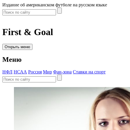
Издание об американском футболе на русском языке
First & Goal
Открыть меню
Меню
НФЛ
НСАА
Россия
Мир
Фан-зона
Ставки на спорт