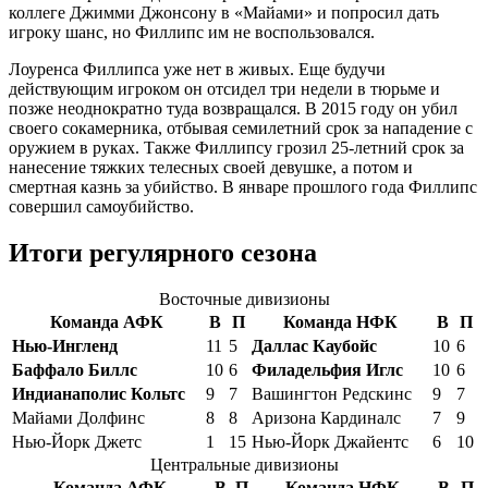
коллеге Джимми Джонсону в «Майами» и попросил дать
игроку шанс, но Филлипс им не воспользовался.
Лоуренса Филлипса уже нет в живых. Еще будучи
действующим игроком он отсидел три недели в тюрьме и
позже неоднократно туда возвращался. В 2015 году он убил
своего сокамерника, отбывая семилетний срок за нападение с
оружием в руках. Также Филлипсу грозил 25-летний срок за
нанесение тяжких телесных своей девушке, а потом и
смертная казнь за убийство. В январе прошлого года Филлипс
совершил самоубийство.
Итоги регулярного сезона
Восточные дивизионы
Команда АФК
В
П
Команда НФК
В
П
Нью-Ингленд
11
5
Даллас Каубойс
10
6
Баффало Биллс
10
6
Филадельфия Иглс
10
6
Индианаполис Кольтс
9
7
Вашингтон Редскинс
9
7
Майами Долфинс
8
8
Аризона Кардиналс
7
9
Нью-Йорк Джетс
1
15
Нью-Йорк Джайентс
6
10
Центральные дивизионы
Команда АФК
В
П
Команда НФК
В
П