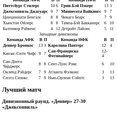
Питтсбург Стилерс
10
6
Грин-Бэй Пэкерс
13
3
Джексонвиль Джагуарс
9
7
Миннесота Вайкингс
9
7
Цинциннати Бенгалс
8
8
Чикаго Беарс
7
9
Хьюстон Ойлерс
8
8
Тампа-Бэй Бакканирс
6
10
Балтимор Рэйвенс
4
12
Детройт Лайонс
5
11
Западные дивизионы
Команда АФК
В
П
Команда НФК
В
П
Денвер Бронкос
13
3
Каролина Пантерс
12
4
Сан-Франциско
12-
Канзас-Сити Чифс
9
7
Фотинайнерс
4
Сан-Диего
8
8
Сент-Луис Рэмс
6
10
Чарджерс
Окленд Рэйдерс
7
9
Атланта Фэлконс
3
13
Сиэтл Сихокс
7
9
Нью-Орлеан Сэйнтс
3
13
Лучший матч
Дивизионный раунд. «Денвер» 27-30
«Джексонвиль»