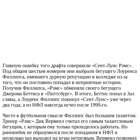
Главную ошибку того драфта совершили «Сент-Луис Рэмс».
Под общим шестым номером они выбрали бегущего Лоуренса
Филлипса, имевшего дурную репутацию в колледже из-за
того, что он постоянно попадал в неприятные истории.
Получив Филлипса, «Рэмс» обменяли своего бегущего
Джерома Беттиса в «Питтсбург». В итоге, Беттис попал в Зал
славы, а Лоуренс Филлипс покинул «Сент-Луис» уже через
два года, а из НФЛ навсегда исчез после 1999-го.
Чисто в футбольном смысле Филлипс был большим талантом.
Тренер «Рэмс» Дик Вермеил считал его самым талантливым
бегущим, с которым ему только приходилось работать. Но
раннинбек не образумился после попадания в НФЛ и
несколько раз выходил на игры нетрезвым. Вермеил позвонил