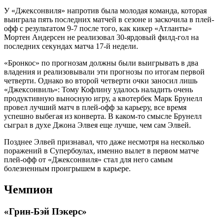
У «Джексонвиля» напротив была молодая команда, которая
выиграла пять последних матчей в сезоне и заскочила в плей-
офф с результатом 9-7 после того, как кикер «Атланты»
Мортен Андерсен не реализовал 30-ярдовый филд-гол на
последних секундах матча 17-й недели.
«Бронкос» по прогнозам должны были выигрывать в два
владения и реализовывали эти прогнозы по итогам первой
четверти. Однако во второй четверти очки заносил лишь
«Джексонвиль»: Тому Кофлину удалось наладить очень
продуктивную выносную игру, а квотербек Марк Брунелл
провел лучший матч в плей-офф за карьеру, все время
успешно выбегая из конверта. В каком-то смысле Брунелл
сыграл в духе Джона Элвея еще лучше, чем сам Элвей.
Позднее Элвей признавал, что даже несмотря на несколько
поражений в Супербоулах, именно вылет в первом матче
плей-офф от «Джексонвиля» стал для него самым
болезненным проигрышем в карьере.
Чемпион
«Грин-Бэй Пэкерс»