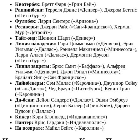
Квотербек:
Бретт Фарв («Грин-Бэй»)
Раннинбеки:
Террелл Дэвис («Денвер»), Джером Беттис
(«Питтсбург»)
Фуллбек:
Ларри Сентерс («Аризона»)
Ресиверы:
Джерри Райс («Сан-Франциско»), Херман
Мур («Детройт»)
Тайт-энд:
Шеннон Шарп («Денвер»)
Линия нападения:
Гэри Циммерман («Денвер»), Эрик
Уильямс («Даллас»), Рэнделл Макдэниел («Миннесота»),
Ларри Аллен («Даллас»), Дермонти Доусон
(«Питтсбург»)
Линия защиты:
Брюс Смит («Баффало»), Альфред
Уильямс («Денвер»), Джон Рэндл («Миннесота»),
Брайант Янг («Сан-Франциско»)
Лайнбекеры:
Сэм Миллс («Каролина»), Джуниор Сейау
(«Сан-Диего»), Чед Браун («Питтсбург»), Кевин Грин
(«Каролина»)
Ди-беки:
Дейон Сандерс («Даллас»), Эшли Эмброуз
(«Цинциннати»), Лерой Батлер («Грин-Бэй»), Даррен
Вудсон («Даллас»)
Кикер:
Кэри Блэншерд («Индианаполис»)
Пантер:
Крис Гардоки («Индианаполис»)
На возврате:
Майкл Бейтс («Каролина»)