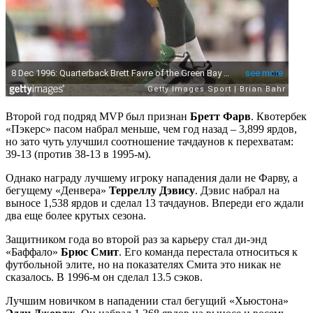
Второй год подряд MVP был признан
Бретт Фарв
. Квотербек
«Пэкерс» пасом набрал меньше, чем год назад – 3,899 ярдов,
но зато чуть улучшил соотношение тачдаунов к перехватам:
39-13 (против 38-13 в 1995-м).
Однако награду лучшему игроку нападения дали не Фарву, а
бегущему «Денвера»
Терреллу Дэвису
. Дэвис набрал на
выносе 1,538 ярдов и сделал 13 тачдаунов. Впереди его ждали
два еще более крутых сезона.
Защитником года во второй раз за карьеру стал ди-энд
«Баффало»
Брюс Смит
. Его команда перестала относиться к
футбольной элите, но на показателях Смита это никак не
сказалось. В 1996-м он сделал 13.5 сэков.
Лучшим новичком в нападении стал бегущий «Хьюстона»