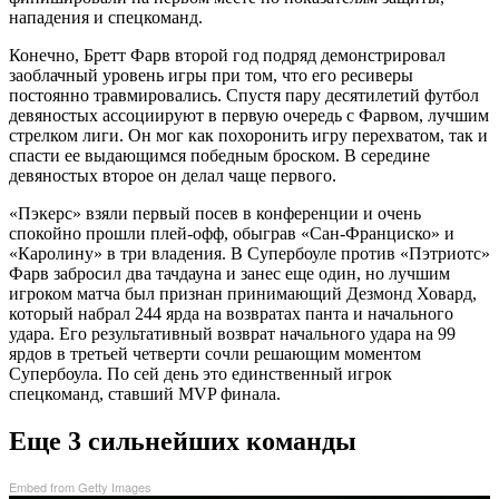
нападения и спецкоманд.
Конечно, Бретт Фарв второй год подряд демонстрировал
заоблачный уровень игры при том, что его ресиверы
постоянно травмировались. Спустя пару десятилетий футбол
девяностых ассоциируют в первую очередь с Фарвом, лучшим
стрелком лиги. Он мог как похоронить игру перехватом, так и
спасти ее выдающимся победным броском. В середине
девяностых второе он делал чаще первого.
«Пэкерс» взяли первый посев в конференции и очень
спокойно прошли плей-офф, обыграв «Сан-Франциско» и
«Каролину» в три владения. В Супербоуле против «Пэтриотс»
Фарв забросил два тачдауна и занес еще один, но лучшим
игроком матча был признан принимающий Дезмонд Ховард,
который набрал 244 ярда на возвратах панта и начального
удара. Его результативный возврат начального удара на 99
ярдов в третьей четверти сочли решающим моментом
Супербоула. По сей день это единственный игрок
спецкоманд, ставший MVP финала.
Еще 3 сильнейших команды
Embed from Getty Images