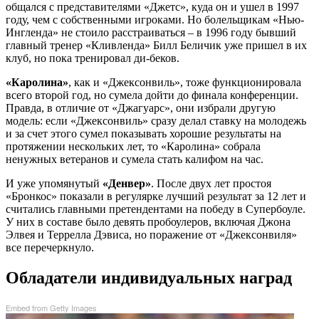
общался с представителями «Джетс», куда он и ушел в 1997
году, чем с собственными игроками. Но болельщикам «Нью-
Ингленда» не стоило расстраиваться – в 1996 году бывший
главный тренер «Кливленда» Билл Беличик уже пришел в их
клуб, но пока тренировал ди-беков.
«Каролина»
, как и «Джексонвиль», тоже функционировала
всего второй год, но сумела дойти до финала конференции.
Правда, в отличие от «Джагуарс», они избрали другую
модель: если «Джексонвиль» сразу делал ставку на молодежь
и за счет этого сумел показывать хорошие результаты на
протяжении нескольких лет, то «Каролина» собрала
ненужных ветеранов и сумела стать калифом на час.
И уже упомянутый
«Денвер»
. После двух лет простоя
«Бронкос» показали в регулярке лучший результат за 12 лет и
считались главными претендентами на победу в Супербоуле.
У них в составе было девять пробоулеров, включая Джона
Элвея и Террелла Дэвиса, но поражение от «Джексонвиля»
все перечеркнуло.
Обладатели индивидуальных наград
Embed from Getty Images