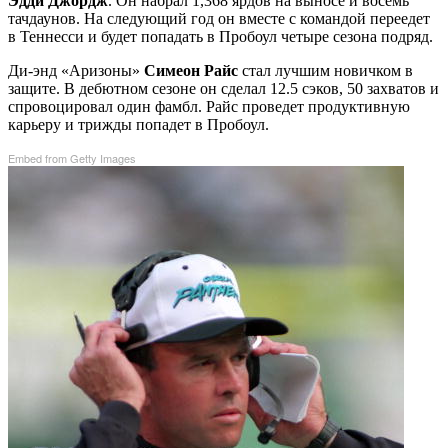
Эдди Джордж
. Он набрал 1,368 ярдов на выносе и восемь
тачдаунов. На следующий год он вместе с командой переедет
в Теннесси и будет попадать в Пробоул четыре сезона подряд.
Ди-энд «Аризоны»
Симеон Райс
стал лучшим новичком в
защите. В дебютном сезоне он сделал 12.5 сэков, 50 захватов и
спровоцировал один фамбл. Райс проведет продуктивную
карьеру и трижды попадет в Пробоул.
Embed from Getty Images