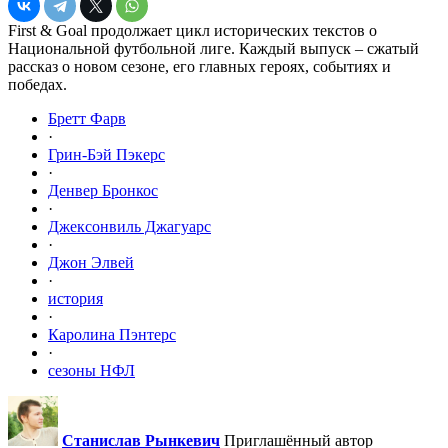
First & Goal продолжает цикл исторических текстов о
Национальной футбольной лиге. Каждый выпуск – сжатый
рассказ о новом сезоне, его главных героях, событиях и
победах.
Бретт Фарв
·
Грин-Бэй Пэкерс
·
Денвер Бронкос
·
Джексонвиль Джагуарс
·
Джон Элвей
·
история
·
Каролина Пэнтерс
·
сезоны НФЛ
Станислав Рынкевич
Приглашённый автор