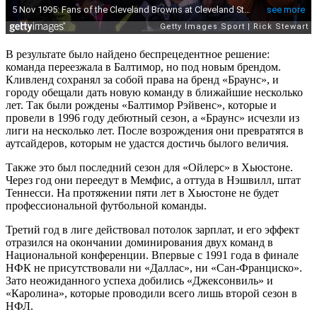
В результате было найдено беспрецедентное решение:
команда переезжала в Балтимор, но под новым брендом.
Кливленд сохранял за собой права на бренд «Браунс», и
городу обещали дать новую команду в ближайшие несколько
лет. Так были рождены «Балтимор Рэйвенс», которые и
провели в 1996 году дебютный сезон, а «Браунс» исчезли из
лиги на несколько лет. После возрождения они превратятся в
аутсайдеров, которым не удастся достичь былого величия.
Также это был последний сезон для «Ойлерс» в Хьюстоне.
Через год они переедут в Мемфис, а оттуда в Нэшвилл, штат
Теннесси. На протяжении пяти лет в Хьюстоне не будет
профессиональной футбольной команды.
Третий год в лиге действовал потолок зарплат, и его эффект
отразился на окончании доминирования двух команд в
Национальной конференции. Впервые с 1991 года в финале
НФК не присутствовали ни «Даллас», ни «Сан-Франциско».
Зато неожиданного успеха добились «Джексонвиль» и
«Каролина», которые проводили всего лишь второй сезон в
НФЛ.