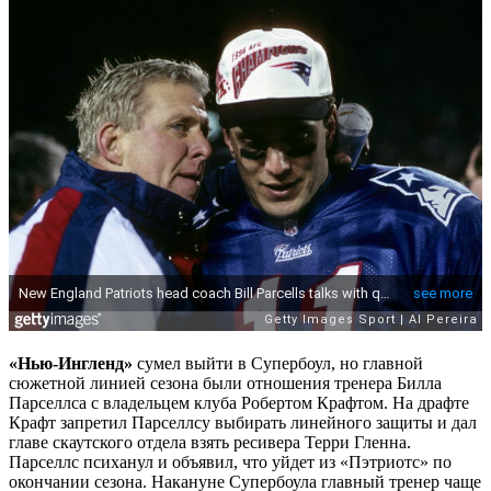
«Нью-Ингленд»
сумел выйти в Супербоул, но главной
сюжетной линией сезона были отношения тренера Билла
Парселлса с владельцем клуба Робертом Крафтом. На драфте
Крафт запретил Парселлсу выбирать линейного защиты и дал
главе скаутского отдела взять ресивера Терри Гленна.
Парселлс психанул и объявил, что уйдет из «Пэтриотс» по
окончании сезона. Накануне Супербоула главный тренер чаще