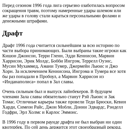
Перед сезоном 1996 года лига серьезно озаботилась вопросом
сокращения травм, поэтому намеренные удары шлемом или
же удары в голову стали караться персональными фолами и
денежными штрафами.
Драфт
Драфт 1996 года считается сильнейшим за всю историю по
части выбора принимающих. Были выбраны такие игроки как
Кишон Джонсон, Терри Гленн, Эдди Кеннисон, Марвин
Харрисон, Эрик Молдс, Бобби Ингрэм, Террелл Оуэнс,
Мусин Мухаммед, Амани Тумер, Джермейн Льюис и Джо
Хорн. За исключением Кеннисона, Ингрэма и Тумера все хотя
бы раз попадали в Пробоул, а Марвин Харрисон из
«Инданаполиса» попал в Зал славы.
Очень сильным был и выпуск лайнбекеров. В будущем
членами Зала славы обязательно станут Рэй Льюис и Зак
Томас. Отличные карьеры также провели Теди Брюски, Кевин
Харди, Симеон Райс, Джон Мобли, Донни Эдвардс, Рэнделл
Годфри, Эрл Холмс и Карлос Эммонс.
В 1996 году в первом раунде драфта не был выбран ни один
квотербек. По сей день держится этот своеобразный рекорд.