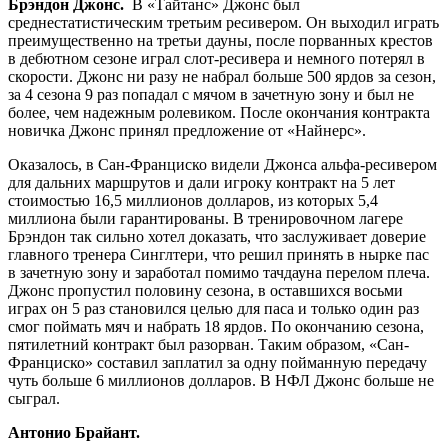
Брэндон Джонс.
В «Тайтанс» Джонс был
среднестатистическим третьим ресивером. Он выходил играть
преимущественно на третьи дауны, после порванных крестов
в дебютном сезоне играл слот-ресивера и немного потерял в
скорости. Джонс ни разу не набрал больше 500 ярдов за сезон,
за 4 сезона 9 раз попадал с мячом в зачетную зону и был не
более, чем надежным ролевиком. После окончания контракта
новичка Джонс принял предложение от «Найнерс».
Оказалось, в Сан-Франциско видели Джонса альфа-ресивером
для дальних маршрутов и дали игроку контракт на 5 лет
стоимостью 16,5 миллионов долларов, из которых 5,4
миллиона были гарантированы. В тренировочном лагере
Брэндон так сильно хотел доказать, что заслуживает доверие
главного тренера Синглтери, что решил принять в нырке пас
в зачетную зону и заработал помимо тачдауна перелом плеча.
Джонс пропустил половину сезона, в оставшихся восьми
играх он 5 раз становился целью для паса и только один раз
смог поймать мяч и набрать 18 ярдов. По окончанию сезона,
пятилетний контракт был разорван. Таким образом, «Сан-
Франциско» составил заплатил за одну пойманную передачу
чуть больше 6 миллионов долларов. В НФЛ Джонс больше не
сыграл.
Антонио Брайант.