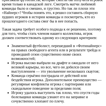
время только в канадской лиге. Смотреть матчи любимой
команды было и смешно, и грустно. Но так ли плохи эти
«Найнерс»? Чтобы понять это, я решил составить сборную
худших игроков в истории команды и посмотреть, кто из
прошлогоднего состава смог бы в нее попасть.
Такая задача требует особого подхода к ее решению, поэтому
для того, чтобы стать членом нашего коллектива, игрок
должен соответствовать одному из следующих критериев:
Знаменитый футболист, перешедший в «Фотинайнерс»
на правах свободного агента или в результате трейда и
проведший сезон существенно ниже своих
возможностей;
Игрока высоко выбрали на драфте и ожидали от него
великой карьеры, но все, чего он добился своим
выступлением — это увольнение нескольких скаутов;
Команда серьёзно пострадала от действий или
бездействия игрока. Дополнительное преимущество —
регулярные конфликты игрока с партнерами или
скандальное поведение за пределами поля;
Игроку удалось выступить так плохо, что спустя годы
болельщики команды узнают его на заправке и
сочувственно хлопают по плечу.