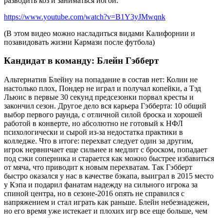
разводить коз и заниматься йогой.
https://www.youtube.com/watch?v=B1Y3yJMwqnk
(В этом видео можно насладиться видами Калифорнии и
позавидовать жизни Кармази после футбола)
Кандидат в команду: Блейн Гэбберт
Альтернатив Блейну на попадание в состав нет: Колин не
настолько плох, Пондер не играл и получал копейки, а Тэд
Льюис в первые 30 секунд предсезонки порвал кресты и
закончил сезон. Другое дело вся карьера Гэбберта: 10 общий
выбор первого раунда, с отличной силой броска и хорошей
работой в конверте, но абсолютно не готовый к НФЛ
психологически и сырой из-за недостатка практики в
колледже. Что в итоге: перехват следует один за другим,
игрок нервничает еще сильнее и медлит с броском, попадает
под сэки соперника и старается как можно быстрее избавиться
от мяча, что приводит к новым перехватам. Так Гэбберт
быстро оказался у нас в качестве бэкапа, выиграл в 2015 место
у Кэпа и подарил фанатам надежду на сильного игрока за
спиной центра, но в сезоне-2016 опять не справился с
напряжением и стал играть как раньше. Блейн небезнадежен,
но его время уже истекает и плохих игр все еще больше, чем