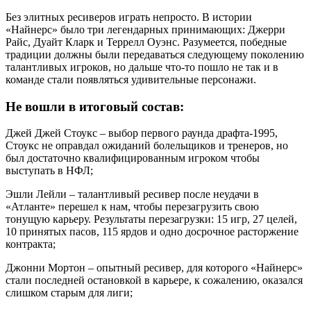
Без элитных ресиверов играть непросто. В истории
«Найнерс» было три легендарных принимающих: Джерри
Райс, Дуайт Кларк и Террелл Оуэнс. Разумеется, победные
традиции должны были передаваться следующему поколению
талантливых игроков, но дальше что-то пошло не так и в
команде стали появляться удивительные персонажи.
Не вошли в итоговый состав:
Джей Джей Стоукс – выбор первого раунда драфта-1995,
Стоукс не оправдал ожиданий болельщиков и тренеров, но
был достаточно квалифицированным игроком чтобы
выступать в НФЛ;
Эшли Лейли – талантливый ресивер после неудачи в
«Атланте» перешел к нам, чтобы перезагрузить свою
тонущую карьеру. Результаты перезагрузки: 15 игр, 27 целей,
10 принятых пасов, 115 ярдов и одно досрочное расторжение
контракта;
Джонни Мортон – опытный ресивер, для которого «Найнерс»
стали последней остановкой в карьере, к сожалению, оказался
слишком старым для лиги;