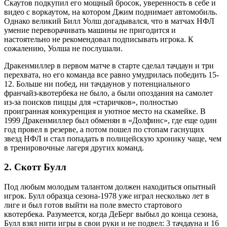
Скаутов подкупил его мощный бросок, уверенность в себе и
видео с воркаутом, на котором Джим поднимает автомобиль.
Однако великий Билл Уолш догадывался, что в матчах НФЛ
умение переворачивать машины не пригодится и
настоятельно не рекомендовал подписывать игрока. К
сожалению, Уолша не послушали.
Дракенмиллер в первом матче в старте сделал тачдаун и три
перехвата, но его команда все равно умудрилась победить 15-
12. Больше ни побед, ни тачдаунов у потенциального
франчайз-квотербека не было, а были опоздания на самолет
из-за поисков пиццы для «старичков», полностью
проигранная конкуренция и уютное место на скамейке. В
1999 Дракенмиллер был обменян в «Долфинс», где еще один
год провел в резерве, а потом пошел по стопам гаснущих
звезд НФЛ и стал попадать в полицейскую хронику чаще, чем
в тренировочные лагеря других команд.
2. Скотт Булл
Под любым молодым талантом должен находиться опытный
игрок. Булл образца сезона-1978 уже играл несколько лет в
лиге и был готов выйти на поле вместо стартового
квотербека. Разумеется, когда ДеБерг выбыл до конца сезона,
Булл взял нити игры в свои руки и не подвел: 3 тачдауна и 16