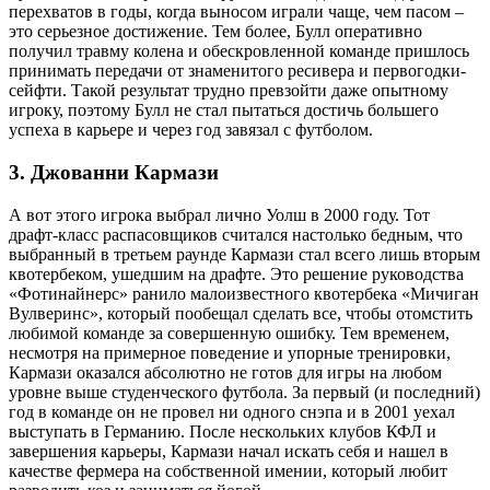
перехватов в годы, когда выносом играли чаще, чем пасом –
это серьезное достижение. Тем более, Булл оперативно
получил травму колена и обескровленной команде пришлось
принимать передачи от знаменитого ресивера и первогодки-
сейфти. Такой результат трудно превзойти даже опытному
игроку, поэтому Булл не стал пытаться достичь большего
успеха в карьере и через год завязал с футболом.
3. Джованни Кармази
А вот этого игрока выбрал лично Уолш в 2000 году. Тот
драфт-класс распасовщиков считался настолько бедным, что
выбранный в третьем раунде Кармази стал всего лишь вторым
квотербеком, ушедшим на драфте. Это решение руководства
«Фотинайнерс» ранило малоизвестного квотербека «Мичиган
Вулверинс», который пообещал сделать все, чтобы отомстить
любимой команде за совершенную ошибку. Тем временем,
несмотря на примерное поведение и упорные тренировки,
Кармази оказался абсолютно не готов для игры на любом
уровне выше студенческого футбола. За первый (и последний)
год в команде он не провел ни одного снэпа и в 2001 уехал
выступать в Германию. После нескольких клубов КФЛ и
завершения карьеры, Кармази начал искать себя и нашел в
качестве фермера на собственной имении, который любит