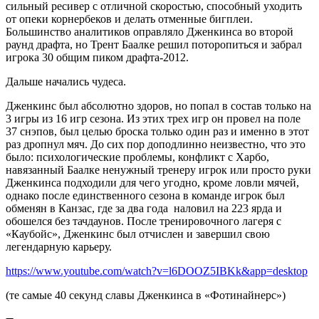
сильный ресивер c отличной скоростью, способный уходить
от опеки корнербеков и делать отменные бигплеи.
Большинство аналитиков оправляло Дженкинса во второй
раунд драфта, но Трент Баалке решил поторопиться и забрал
игрока 30 общим пиком драфта-2012.
Дальше начались чудеса.
Дженкинс был абсолютно здоров, но попал в состав только на
3 игры из 16 игр сезона. Из этих трех игр он провел на поле
37 снэпов, был целью броска только один раз и именно в этот
раз дропнул мяч. До сих пор доподлинно неизвестно, что это
было: психологические проблемы, конфликт с Харбо,
навязанный Баалке ненужный тренеру игрок или просто руки
Дженкинса подходили для чего угодно, кроме ловли мячей,
однако после единственного сезона в команде игрок был
обменян в Канзас, где за два года наловил на 223 ярда и
обошелся без тачдаунов. После тренировочного лагеря с
«Каубойс», Дженкинс был отчислен и завершил свою
легендарную карьеру.
https://www.youtube.com/watch?v=l6DOOZ5IBKk&app=desktop
(те самые 40 секунд славы Дженкинса в «Фотинайнерс»)