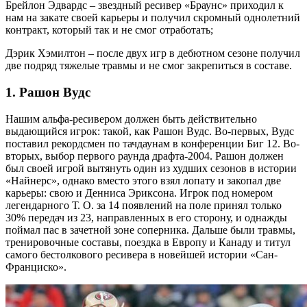
Брейлон Эдвардс – звездный ресивер «Браунс» приходил к
нам на закате своей карьеры и получил скромный однолетний
контракт, который так и не смог отработать;
Дэрик Хэмилтон – после двух игр в дебютном сезоне получил
две подряд тяжелые травмы и не смог закрепиться в составе.
1. Рашон Вудс
Нашим альфа-ресивером должен быть действительно
выдающийся игрок: такой, как Рашон Вудс. Во-первых, Вудс
поставил рекордсмен по тачдаунам в конференции Биг 12. Во-
вторых, выбор первого раунда драфта-2004. Рашон должен
был своей игрой вытянуть один из худших сезонов в истории
«Найнерс», однако вместо этого взял лопату и закопал две
карьеры: свою и Денниса Эриксона. Игрок под номером
легендарного Т. О. за 14 появлений на поле принял только
30% передач из 23, направленных в его сторону, и однажды
поймал пас в зачетной зоне соперника. Дальше были травмы,
тренировочные составы, поездка в Европу и Канаду и титул
самого бестолкового ресивера в новейшей истории «Сан-
Франциско».