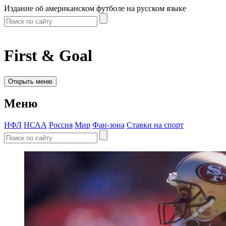
Издание об американском футболе на русском языке
First & Goal
Открыть меню
Меню
НФЛ
НСАА
Россия
Мир
Фан-зона
Ставки на спорт