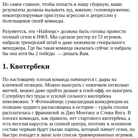
Но самое главное, чтобы попасть в нашу сборную, ваши
результаты должны вызывать зуд, жжение, головокружение,
неконтролируемые приступы агрессии и депрессию у
болельщиков своей команды.
Разумеется, эти «Найнерс» должны быть готовы провести
полный сезон в НФЛ. Мы сделали ростер из 53 игроков,
набрали тренерский штаб и даже назначили генерального
менеджера. Где бы такая команда оказалась сейчас и набрала
бы она хотя бы 2 победы — решать Вам.
1. Квотербеки
По настоящему плохая команда начинается с дыры на
ключевой позиции. Можно выиграть с новичком несколько
матчей, можно даже пройти дальше в плей-офф, но выиграть
Супербоул без труда и усилий сильного квотербека
невозможно. У Фотинайнерс сумасшедшая конкуренция на
позицию худшего распасовщика в истории – судьба сполна
расплатилась с франшизой за Джо Монтану и Стива Янга. В
плохих командах, как правило, нет стартового квотербека, а
есть веселая карусель за спиной центра, поэтому в основном
составе первым будет указан парень, который начнет сезон, но
быстро попадет в запас или список травмированных игроков.