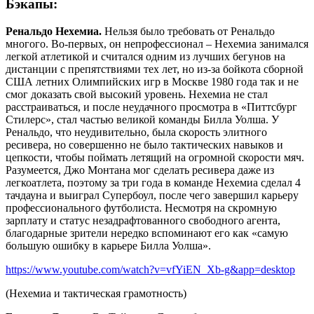
Бэкапы:
Ренальдо Нехемиа.
Нельзя было требовать от Ренальдо
многого. Во-первых, он непрофессионал – Нехемиа занимался
легкой атлетикой и считался одним из лучших бегунов на
дистанции с препятствиями тех лет, но из-за бойкота сборной
США летних Олимпийских игр в Москве 1980 года так и не
смог доказать свой высокий уровень. Нехемиа не стал
расстраиваться, и после неудачного просмотра в «Питтсбург
Стилерс», стал частью великой команды Билла Уолша. У
Ренальдо, что неудивительно, была скорость элитного
ресивера, но совершенно не было тактических навыков и
цепкости, чтобы поймать летящий на огромной скорости мяч.
Разумеется, Джо Монтана мог сделать ресивера даже из
легкоатлета, поэтому за три года в команде Нехемиа сделал 4
тачдауна и выиграл Супербоул, после чего завершил карьеру
профессионального футболиста. Несмотря на скромную
зарплату и статус незадрафтованного свободного агента,
благодарные зрители нередко вспоминают его как «самую
большую ошибку в карьере Билла Уолша».
https://www.youtube.com/watch?v=vfYiEN_Xb-g&app=desktop
(Нехемиа и тактическая грамотность)