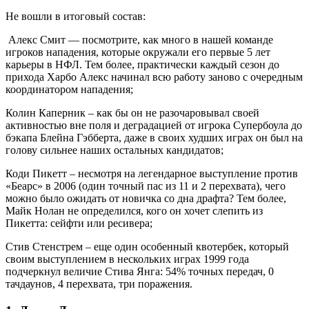
Не вошли в итоговый состав:
Алекс Смит — посмотрите, как много в нашей команде
игроков нападения, которые окружали его первые 5 лет
карьеры в НФЛ. Тем более, практически каждый сезон до
прихода Харбо Алекс начинал всю работу заново с очередным
координатором нападения;
Колин Каперник – как бы он не разочаровывал своей
активностью вне поля и деградацией от игрока Супербоула до
бэкапа Блейна Гэбберта, даже в своих худших играх он был на
голову сильнее наших остальных кандидатов;
Коди Пикетт – несмотря на легендарное выступление против
«Беарс» в 2006 (один точный пас из 11 и 2 перехвата), чего
можно было ожидать от новичка со дна драфта? Тем более,
Майк Нолан не определился, кого он хочет слепить из
Пикетта: сейфти или ресивера;
Стив Стенстрем – еще один особенный квотербек, который
своим выступлением в нескольких играх 1999 года
подчеркнул величие Стива Янга: 54% точных передач, 0
тачдаунов, 4 перехвата, три поражения.