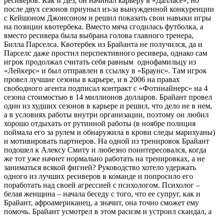
ресиверов. Как и Дез, он начинал карьеру в «Далласе», но
после двух сезонов приуныл из-за вынужденной конкуренции
с Кейшоном Джонсоном и решил показать свои навыки игры
на позиции квотербека. Вместо мяча сгодилась футболка, а
вместо ресивера была выбрана голова главного тренера,
Билла Парселса. Квотербек из Брайанта не получился, да и
Парселс даже простил перспективного ресивера, однако сам
игрок продолжал считать себя равным однофамильцу из
«Лейкерс» и был отправлен в ссылку в «Браунс». Там игрок
провел лучшие сезоны в карьере, и в 2006 на правах
свободного агента подписал контракт с «Фотинайнерс» на 4
сезона стоимостью в 14 миллионов долларов. Брайант провел
один из худших сезонов в карьере и решил, что дело не в нем,
а в условиях работы внутри организации, поэтому он любил
хорошо отдыхать от рутинной работы (в ноябре полиция
поймала его за рулем и обнаружила в крови следы марихуаны)
и мотивировать партнеров. На одной из тренировок Брайант
подошел к Алексу Смиту и любезно поинтересовался, когда
же тот уже начнет нормально работать на тренировках, а не
заниматься всякой фигней? Руководство хотело удержать
одного из лучших ресиверов в команде и попросило его
поработать над своей агрессией с психологом. Психолог –
белая женщина – начала беседу с того, что ее супруг, как и
Брайант, афроамериканец, а значит, она точно сможет ему
помочь. Брайант усмотрел в этом расизм и устроил скандал, а