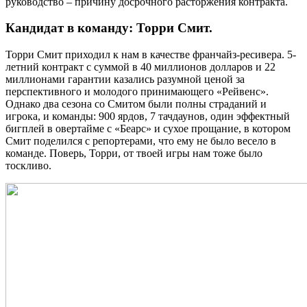
руководство – причину досрочного расторжения контракта.
Кандидат в команду: Торри Смит.
Торри Смит приходил к нам в качестве франчайз-ресивера. 5-
летний контракт с суммой в 40 миллионов долларов и 22
миллионами гарантии казались разумной ценой за
перспективного и молодого принимающего «Рейвенс».
Однако два сезона со Смитом были полны страданий и
игрока, и команды: 900 ярдов, 7 тачдаунов, один эффектный
бигплей в овертайме с «Беарс» и сухое прощание, в котором
Смит поделился с репортерами, что ему не было весело в
команде. Поверь, Торри, от твоей игры нам тоже было
тоскливо.