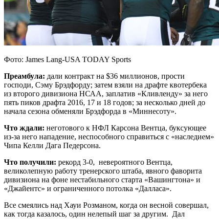
Фото: James Lang-USA TODAY Sports
Преамбула:
дали контракт на $36 миллионов, прости
господи, Сэму Брэдфорду; затем взяли на драфте квотербека
из второго дивизиона НСАА, заплатив «Кливленду» за него
пять пиков драфта 2016, 17 и 18 годов; за несколько дней до
начала сезона обменяли Брэдфорда в «Миннесоту».
Что ждали:
неготового к НФЛ Карсона Вентца, буксующее
из-за него нападение, неспособного справиться с «наследием»
Чипа Келли Дага Педерсона.
Что получили:
рекорд 3-0, невероятного Вентца,
великолепную работу тренерского штаба, явного фаворита
дивизиона на фоне нестабильного старта «Вашингтона» и
«Джайентс» и ограниченного потолка «Далласа».
Все смеялись над Хауи Розманом, когда он весной совершал,
как тогда казалось, один нелепый шаг за другим. Дал