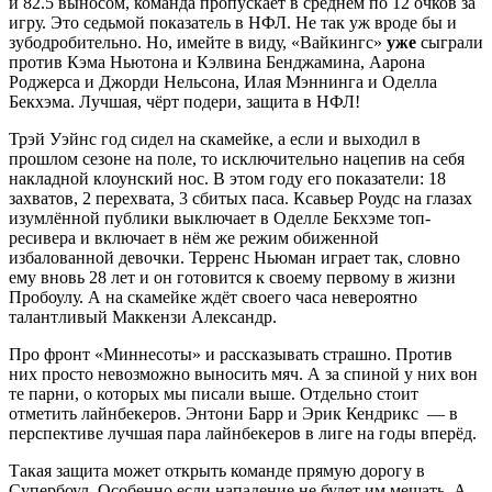
и 82.5 выносом, команда пропускает в среднем по 12 очков за
игру. Это седьмой показатель в НФЛ. Не так уж вроде бы и
зубодробительно. Но, имейте в виду, «Вайкингс»
уже
сыграли
против Кэма Ньютона и Кэлвина Бенджамина, Аарона
Роджерса и Джорди Нельсона, Илая Мэннинга и Оделла
Бекхэма. Лучшая, чёрт подери, защита в НФЛ!
Трэй Уэйнс год сидел на скамейке, а если и выходил в
прошлом сезоне на поле, то исключительно нацепив на себя
накладной клоунский нос. В этом году его показатели: 18
захватов, 2 перехвата, 3 сбитых паса. Ксавьер Роудс на глазах
изумлённой публики выключает в Оделле Бекхэме топ-
ресивера и включает в нём же режим обиженной
избалованной девочки. Терренс Ньюман играет так, словно
ему вновь 28 лет и он готовится к своему первому в жизни
Пробоулу. А на скамейке ждёт своего часа невероятно
талантливый Маккензи Александр.
Про фронт «Миннесоты» и рассказывать страшно. Против
них просто невозможно выносить мяч. А за спиной у них вон
те парни, о которых мы писали выше. Отдельно стоит
отметить лайнбекеров. Энтони Барр и Эрик Кендрикс — в
перспективе лучшая пара лайнбекеров в лиге на годы вперёд.
Такая защита может открыть команде прямую дорогу в
Супербоул. Особенно если нападение не будет им мешать. А