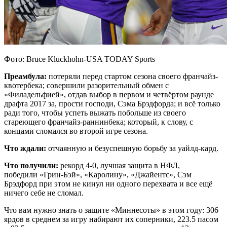
Фото: Bruce Kluckhohn-USA TODAY Sports
Преамбула:
потеряли перед стартом сезона своего франчайз-
квотербека; совершили разорительный обмен с
«Филадельфией», отдав выбор в первом и четвёртом раунде
драфта 2017 за, прости господи, Сэма Брэдфорда; и всё только
ради того, чтобы успеть выжать побольше из своего
стареющего франчайз-раннинбека; который, к слову, с
концами сломался во второй игре сезона.
Что ждали:
отчаянную и безуспешную борьбу за уайлд-кард.
Что получили:
рекорд 4-0, лучшая защита в НФЛ,
победили «Грин-Бэй», «Каролину», «Джайентс», Сэм
Брэдфорд при этом не кинул ни одного перехвата и все ещё
ничего себе не сломал.
Что вам нужно знать о защите «Миннесоты» в этом году: 306
ярдов в среднем за игру набирают их соперники, 223.5 пасом