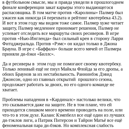
в футбольном смысле, мы и правда увидели в прошлогоднем
финале конференции закат карьеры этого выдающегося
распасовщика. В том матче против «Каролины» Палмер был
ужасен как никогда (4 перехвата и рейтинг квотербека 43.2).
И вот в этом году мы видим тоже самое. Палмер хуже читает
защиту, Палмер медленнее принимает решения, Палмер не
успевает отследить все маршруты своих ресиверов. В игре
против «Нью-Ингленда» был сильный крен в сторону Ларри
Фитцджеральда. Против «Рэмс» он кидал только в Джона
Брауна. В игре с «Баффало» больше всего мячей от Палмера
приняли ди-бэки «Биллс».
Да и ресиверы в этом году не помогают своему квотербеку.
Только ленивый ещё не пнул Майкла Флойда за его дропы, а
обоих Браунов за их нестабильность. Раннинбэк Дэвид
Джонсон, одно из главных открытий прошлого сезона,
продолжает работать за двоих, но его одного команде не
хватает.
Проблемы нападения в «Кардиналс» настолько велики, что
это сказывается даже на защите. Не в том плане, что ей
приходится слишком много времени проводить на поле, или
что-то в этом духе. Калаис Кэмпбелл все ещё один из лучших
ди-тэклов лиги, а Патрик Питерсон и Тайрон Матьё все ещё
феноменальная пара ди-бэков. Но комплексная слабость