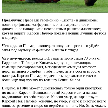
Преамбула:
Прервали гегемонию «Сиэтла» в дивизионе;
дошли до финала конференции; очень агрессивное и
динамичное нападение с невероятным раннером-новичком;
крутая защита; Карсон Палмер показывающий лучший футбол
в карьере.
Что ждали:
Палмер наконец-то получит перстень и уйдёт в
закат под музыку из фильмов Клинта Иствуда.
Что получилось:
рекорд 1-3, защита пропустила 73 очка от
Гаррополо, Тэйлора и Кинама, корпус принимающих
команды разочаровывает, менеджмент команды отрезает
перспективного сэйфти, чтобы поместить в состав второго
пантера, Карсон Палмер кидает пять перехватов и едет в
больницу под музыку из телешоу Бенни Хилла.
Видимо, в НФЛ может существовать только один квотербек
по имени Карсон. Появился новый Карсон и лига начала
выдавливать из себя старого. Карсон умер, да здравствует
Карсон! Нет, Палмер, конечно, не умер, у него к счастью всего
лишь сотрясение и скоро он вернётся на поле. Но, быть может,