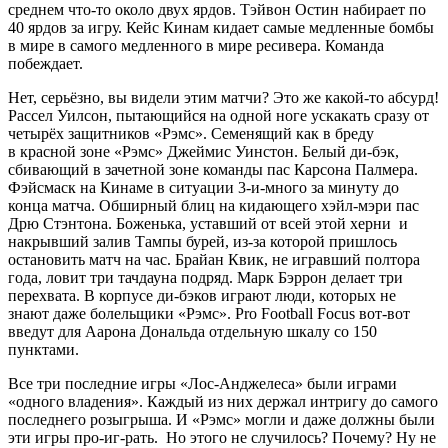
среднем что-то около двух ярдов. Тэйвон Остин набирает по
40 ярдов за игру. Кейс Кинам кидает самые медленные бомбы
в мире в самого медленного в мире ресивера. Команда
побеждает.
Нет, серьёзно, вы видели этим матчи? Это же какой-то абсурд!
Рассел Уилсон, пытающийся на одной ноге ускакать сразу от
четырёх защитников «Рэмс». Семенящий как в бреду
в красной зоне «Рэмс» Джеймис Уинстон. Белый ди-бэк,
сбивающий в зачетной зоне команды пас Карсона Палмера.
Фэйсмаск на Кинаме в ситуации 3-и-много за минуту до
конца матча. Обширный блиц на кидающего хэйл-мэри пас
Дрю Стэнтона. Боженька, уставший от всей этой херни и
накрывший залив Тампы бурей, из-за которой пришлось
остановить матч на час. Брайан Квик, не игравший полтора
года, ловит три тачдауна подряд. Марк Бэррон делает три
перехвата. В корпусе ди-бэков играют люди, которых не
знают даже болельщики «Рэмс». Pro Football Focus вот-вот
введут для Аарона Дональда отдельную шкалу со 150
пунктами.
Все три последние игры «Лос-Анджелеса» были играми
«одного владения». Каждый из них держал интригу до самого
последнего розыгрыша. И «Рэмс» могли и даже должны были
эти игры про-иг-рать. Но этого не случилось? Почему? Ну не