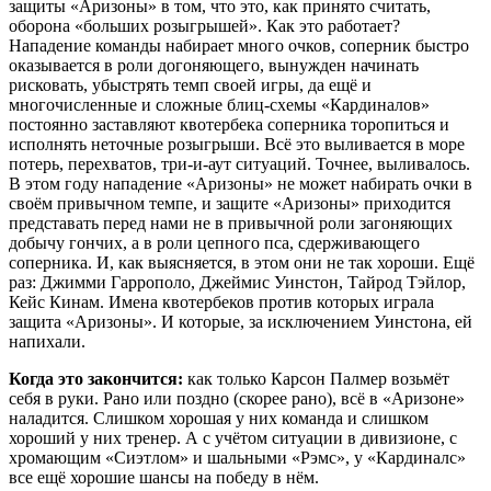
защиты «Аризоны» в том, что это, как принято считать,
оборона «больших розыгрышей». Как это работает?
Нападение команды набирает много очков, соперник быстро
оказывается в роли догоняющего, вынужден начинать
рисковать, убыстрять темп своей игры, да ещё и
многочисленные и сложные блиц-схемы «Кардиналов»
постоянно заставляют квотербека соперника торопиться и
исполнять неточные розыгрыши. Всё это выливается в море
потерь, перехватов, три-и-аут ситуаций. Точнее, выливалось.
В этом году нападение «Аризоны» не может набирать очки в
своём привычном темпе, и защите «Аризоны» приходится
представать перед нами не в привычной роли загоняющих
добычу гончих, а в роли цепного пса, сдерживающего
соперника. И, как выясняется, в этом они не так хороши. Ещё
раз: Джимми Гаррополо, Джеймис Уинстон, Тайрод Тэйлор,
Кейс Кинам. Имена квотербеков против которых играла
защита «Аризоны». И которые, за исключением Уинстона, ей
напихали.
Когда это закончится:
как только Карсон Палмер возьмёт
себя в руки. Рано или поздно (скорее рано), всё в «Аризоне»
наладится. Слишком хорошая у них команда и слишком
хороший у них тренер. А с учётом ситуации в дивизионе, с
хромающим «Сиэтлом» и шальными «Рэмс», у «Кардиналс»
все ещё хорошие шансы на победу в нём.