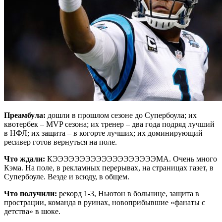
Преамбула:
дошли в прошлом сезоне до Супербоула; их
квотербек – MVP сезона; их тренер – два года подряд лучший
в НФЛ; их защита – в когорте лучших; их доминирующий
ресивер готов вернуться на поле.
Что ждали:
КЭЭЭЭЭЭЭЭЭЭЭЭЭЭЭЭЭЭЭМА. Очень много
Кэма. На поле, в рекламных перерывах, на страницах газет, в
Супербоуле. Везде и всюду, в общем.
Что получили:
рекорд 1-3, Ньютон в больнице, защита в
прострации, команда в руинах, новоприбывшие «фанаты с
детства» в шоке.