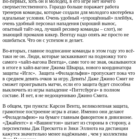
Во-первых, хоть он и молодец, в его игре нет ничего
сверхъестественного. Гораздо больше поражает работа
тренеров команды, которые создали для молодого квотербека
идеальные условия. Очень удобный «упрощённый» плейбук,
очень удобный персонал нападения (хороший вынос,
опытный тайт-энд, лучший ресивер команды – слот), не
знающий промахов кикер. Вентцу надо опять же просто не
ошибаться. Что он с успехом и делает.
Во-вторых, главное подписание команды в этом году это всё-
таки не он. Люди, которые заскакивают на подножку того
самого «хайп-вагона Вентца», сами того не зная, оказываются
в итоге в хайп-вагоне Джима Шварца, нового координатора
защиты «Иглс». Защита «Филадельфии» пропускает пока что
в среднем девять очков за игру. Девять! Даже Джино Смит не
сможет проигрывать матчи, если его защита будет способна
выключить из игры нападение «Питтсбурга» в полном
составе. И нет, я не недооцениваю Джино Смита.
В общем, три пункта: Карсон Вентц, великолепная защита,
грамотное построение игры в атаке. Именно они делают
«Филадельфию» на бумаге главным фаворитом в дивизионе.
«Джайентс» и «Вашингтон» шатает из стороны в сторону, а
перспективы Дак Прескотта и Зики Эллиота на дистанции
кажутся значительно менее надёжными , чем у коллектива