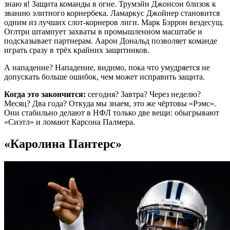
знаю я! Защита команды в огне. Трумэйн Джонсон близок к
званию элитного корнербека. Ламаркус Джойнер становится
одним из лучших слот-корнеров лиги. Марк Бэррон вездесущ.
Оглтри штампует захваты в промышленном масштабе и
подсказывает партнерам. Аарон Дональд позволяет команде
играть сразу в трёх крайних защитников.
А нападение? Нападение, видимо, пока что умудряется не
допускать больше ошибок, чем может исправить защита.
Когда это закончится:
сегодня? Завтра? Через неделю?
Месяц? Два года? Откуда мы знаем, это же чёртовы «Рэмс».
Они стабильно делают в НФЛ только две вещи: обыгрывают
«Сиэтл» и ломают Карсона Палмера.
«Каролина Пантерс»