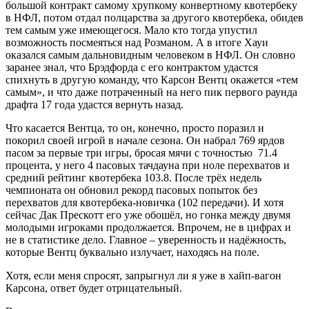
большой контракт самому хрупкому конвертному квотербеку
в НФЛ, потом отдал полцарства за другого квотербека, обидев
тем самым уже имеющегося. Мало кто тогда упустил
возможность посмеяться над Розманом. А в итоге Хауи
оказался самым дальновидным человеком в НФЛ. Он словно
заранее знал, что Брэдфорда с его контрактом удастся
спихнуть в другую команду, что Карсон Вентц окажется «тем
самым», и что даже потраченный на него пик первого раунда
драфта 17 года удастся вернуть назад.
Что касается Вентца, то он, конечно, просто поразил и
покорил своей игрой в начале сезона. Он набрал 769 ярдов
пасом за первые три игры, бросая мячи с точностью 71.4
процента, у него 4 пасовых тачдауна при ноле перехватов и
средний рейтинг квотербека 103.8. После трёх недель
чемпионата он обновил рекорд пасовых попыток без
перехватов для квотербека-новичка (102 передачи). И хотя
сейчас Дак Прескотт его уже обошёл, но гонка между двумя
молодыми игроками продолжается. Впрочем, не в цифрах и
не в статистике дело. Главное – уверенность и надёжность,
которые Вентц буквально излучает, находясь на поле.
Хотя, если меня спросят, запрыгнул ли я уже в хайп-вагон
Карсона, ответ будет отрицательный.