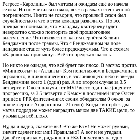
Регресс «Каролины» был читаем и ожидаем ещё до начала
сезона. Но он «читался и ожидался» в рамках естественной
погрешности. Никто не говорил, что прошлый сезон был
случайностью и что в этом команда развалится. Но все
прекрасно понимали, что молодому квотербеку будет
невероятно сложно повторить своё прошлогоднее
выступление. Что неизвестно, каким вернётся Келвин
Бенджамин после травмы. Что с Бенджамином на поле
нападение станет чуть более предсказуемым. Что к схемам
«Каролины» привыкнут. Всё это предсказывалось.
Но никто не ожидал, что всё будет так плохо. В матчах против
«Миннесоты» и «Атланты» Кэм попал мячом в Бенджамина, в
огромного, в циклопического, в заслоняющего небо и звёзды
Бенджамина всего 1 (один) раз. А во втором случае за 3.5
четверти и Олсен получил от MVP всего один пас (оцените
прогрессию, за 3.5 четверти с Кэмом в последней игре Олсен
принёс в PPR фэнтези-лигах своим обладателям 0 очков, за
полчетверти с Андерсоном – 21 очко). Когда квотербек два
матча подряд не может наградить мячом две ТАКИЕ цели, то
у команды всё плохо.
Ну, да и ладно, скажете вы! Это же Кэм! Не может руками,
значит сделает ногами! Правильно? А вот и не угадали.
Давайте признаем, рид-опшн в НФЛ опустился на одно