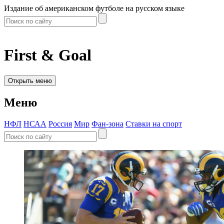
Издание об американском футболе на русском языке
First & Goal
Открыть меню
Меню
НФЛ
НСАА
Россия
Мир
Фан-зона
Ставки на спорт