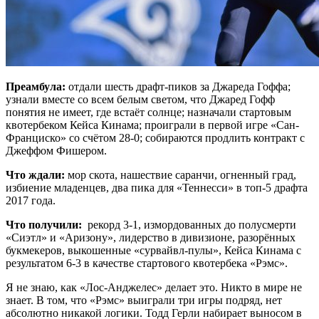
Преамбула:
отдали шесть драфт-пиков за Джареда Гоффа;
узнали вместе со всем белым светом, что Джаред Гофф
понятия не имеет, где встаёт солнце; назначали стартовым
квотербеком Кейса Кинама; проиграли в первой игре «Сан-
Франциско» со счётом 28-0; собираются продлить контракт с
Джеффом Фишером.
Что ждали:
мор скота, нашествие саранчи, огненный град,
избиение младенцев, два пика для «Теннесси» в топ-5 драфта
2017 года.
Что получили:
рекорд 3-1, измордованных до полусмерти
«Сиэтл» и «Аризону», лидерство в дивизионе, разорённых
букмекеров, выкошенные «сурвайвл-пулы», Кейса Кинама с
результатом 6-3 в качестве стартового квотербека «Рэмс».
Я не знаю, как «Лос-Анджелес» делает это. Никто в мире не
знает. В том, что «Рэмс» выиграли три игры подряд, нет
абсолютно никакой логики. Тодд Герли набирает выносом в