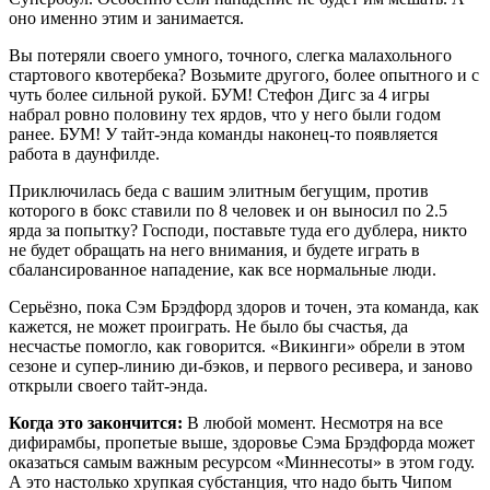
оно именно этим и занимается.
Вы потеряли своего умного, точного, слегка малахольного
стартового квотербека? Возьмите другого, более опытного и с
чуть более сильной рукой. БУМ! Стефон Дигс за 4 игры
набрал ровно половину тех ярдов, что у него были годом
ранее. БУМ! У тайт-энда команды наконец-то появляется
работа в даунфилде.
Приключилась беда с вашим элитным бегущим, против
которого в бокс ставили по 8 человек и он выносил по 2.5
ярда за попытку? Господи, поставьте туда его дублера, никто
не будет обращать на него внимания, и будете играть в
сбалансированное нападение, как все нормальные люди.
Серьёзно, пока Сэм Брэдфорд здоров и точен, эта команда, как
кажется, не может проиграть. Не было бы счастья, да
несчастье помогло, как говорится. «Викинги» обрели в этом
сезоне и супер-линию ди-бэков, и первого ресивера, и заново
открыли своего тайт-энда.
Когда это закончится:
В любой момент. Несмотря на все
дифирамбы, пропетые выше, здоровье Сэма Брэдфорда может
оказаться самым важным ресурсом «Миннесоты» в этом году.
А это настолько хрупкая субстанция, что надо быть Чипом