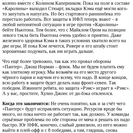
колено вместе с Колином Каперником. Пока на поле в составе
«Каролины» выходил Стюарт, вкладки Кэма ещё могли кого-
то запутать и напугать. Но без стартового раннинбека это
перестало работать. Все защиты в НФЛ теперь знают – в
любой непонятной ситуации в игре против «Каролины»
бейте Ньютона. Тем более, что с Майклом Ором на позиции
левого тэкла бить Ньютона очень удобно и приятно. Даже
железного здоровья Кэма в таких условиях хватило всего на
две игры. И пока Кэм лечится, Ривере и его штабу стоит
хорошенько подумать, как им играть дальше.
Что ещё более тревожно, так как это провал обороны
«Пантер». Джош Норман – флюк. Мы не будем платить ему
как элитному игроку. Мы возьмём на его место другого
чёрного парня и научим его всему, что надо. В конце концов,
всю работу в защите будет делать наш фронт-севен. Так
победим. Извините ребята, но защита «Рэмс» играет в «Рэмс».
А у вас, простите, Хулио Джонс от ди-бэка отклеился.
Когда это закончится:
Не очень понятно, как и за счёт чего
«Пантерс» будут исправлять ситуацию. Ресурсов вроде бы
много, но пока ничто не работает так, как должно. У команды
серьёзные проблемы по обе стороны от мяча и решать их надо
быстро. Юг НФК, конечно, слабый дивизион, из него можно
выйти в плей-офф и с 8 победами, а там, глядишь, снова