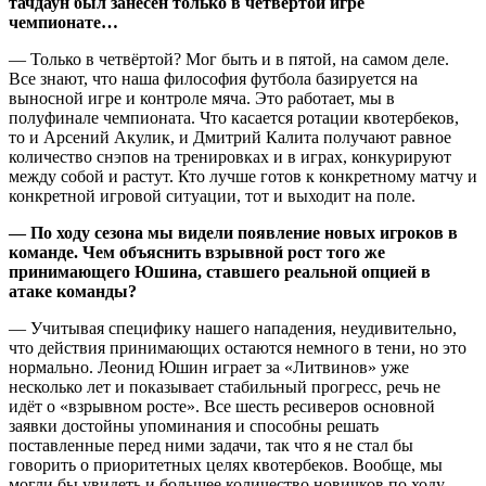
тачдаун был занесен только в четвертой игре
чемпионате…
— Только в четвёртой? Мог быть и в пятой, на самом деле.
Все знают, что наша философия футбола базируется на
выносной игре и контроле мяча. Это работает, мы в
полуфинале чемпионата. Что касается ротации квотербеков,
то и Арсений Акулик, и Дмитрий Калита получают равное
количество снэпов на тренировках и в играх, конкурируют
между собой и растут. Кто лучше готов к конкретному матчу и
конкретной игровой ситуации, тот и выходит на поле.
— По ходу сезона мы видели появление новых игроков в
команде. Чем объяснить взрывной рост того же
принимающего Юшина, ставшего реальной опцией в
атаке команды?
— Учитывая специфику нашего нападения, неудивительно,
что действия принимающих остаются немного в тени, но это
нормально. Леонид Юшин играет за «Литвинов» уже
несколько лет и показывает стабильный прогресс, речь не
идёт о «взрывном росте». Все шесть ресиверов основной
заявки достойны упоминания и способны решать
поставленные перед ними задачи, так что я не стал бы
говорить о приоритетных целях квотербеков. Вообще, мы
могли бы увидеть и большее количество новичков по ходу