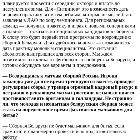
планируется провести с середины октября и вплоть до
наступления зимы. Для «Литвинов» это возможность дать
игровую практику всем тем ребятам, которые не могли быть
заявлены в ЛАФ по ходу чемпионата. Для региональных
команд — получить практику в играх с новыми соперниками,
а главное — показать потенциальных кандидатов в сборную.
К слову, это будет первый этап программы по возрождению
сборной Беларуси. Для судейского корпуса — возможность
дать практику молодым специалистам. Это ситуация
абсолютно выигрышная для всех сторон. Мы ждём
позитивного отклика от футбольного сообщества Беларуси, и
готовы обсуждать все варианты и предложения.
— Возвращаясь к матчам сборной России. Игроки
команды уже долгое время тренируются вместе, проводят
регулярные сборы, у тренера огромный кадровый ресурс и
все равно в решающем матчах россияне не смогли ничего
противопоставить британцам и голландцам. Не страшно
ли, что молодая и неопытная белорусская сборная может
стать на определенное время фактически мальчиком для
битья?
— Сборная Беларуси не будет мальчиком для битья, если
грамотно и планомерно провести всю подготовительную
работу.