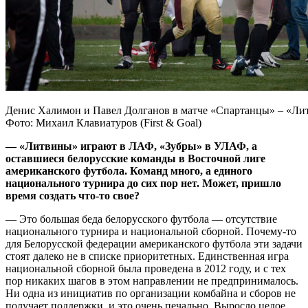
Денис Халимон и Павел Долганов в матче «Спартанцы» – «Лит
Фото: Михаил Клавиатуров (First & Goal)
— «Литвины» играют в ЛАФ, «Зубры» в УЛАФ, а
оставшиеся белорусские команды в Восточной лиге
американского футбола. Команд много, а единого
национального турнира до сих пор нет. Может, пришло
время создать что-то свое?
— Это большая беда белорусского футбола — отсутствие
национального турнира и национальной сборной. Почему-то
для Белорусской федерации американского футбола эти задачи
стоят далеко не в списке приоритетных. Единственная игра
национальной сборной была проведена в 2012 году, и с тех
пор никаких шагов в этом направлении не предпринималось.
Ни одна из инициатив по организации комбайна и сборов не
получает поддержки, и это очень печально. Выросло целое