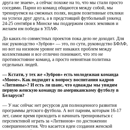
друга не знаем», а сейчас похоже на то, что мы стали просто
соседями. Парни из команд общаются между собой, мы
тренируемся на смежных полях, видим позитивные отклики
на успехи друг друга, а в предстоящий футбольный уикенд
24-25 сентября в Минске мы поддержим своих земляков и
желаем им победы в УЛАФ.
До каких-то совместных проектов пока дело не доходит. Для
нас руководство «Зубров» — это, по сути, руководство БФАФ,
но вот на низовом уровне нет никаких проблем между
коллективами и все отлично понимают, что это не
противостояние команд, а просто невнятная политика
отдельных людей.
— Кстати, у тех же «Зубров» есть молодежная команда
«Moose». Как подходят к вопросу воспитания кадров
«Литвины»? И есть ли шанс, что однажды мы увидим
первую женскую команду по американскому футболу в
Беларуси?
— У нас сейчас нет ресурсов для полноценного развития
программы детского футбола. А вот парням, которым 16-17
лет, самое время приходить и начинать тренироваться с
перспективой играть за «Литвинов» по достижении
совершеннолетия. Что касается идеи создания женской