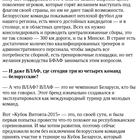
поколение игроков, которые горят желанием выступать под
флагом своей страны, но им не дают такой возможности.
Белорусские команды показывают неплохой футбол для
нашего региона, есть много достойных кандидатов — и в
столице, и в областных центрах. Всех их нужно
консолидировать и проводить централизованные сборы, это
не так сложно — 300 км дороги, и ты в Минске. В стране есть
достаточное количество квалифицированных тренеров и
административного персонала, чтобы закрыть все
потребности сборной, есть тренировочные площадки, но нет
желания руководства БФАФ заниматься этим вопросом.
— И даже ВЛАФ, где сегодня три из четырех команд
— белорусские?
— А что ВЛАФ? ВЛАФ — это не чемпионат Беларуси, кто бы
что ни говорил. Этот бренд изначально создавался и
эксплуатировался как международный турнир для молодых
команд.
Вот «Кубок Витовта-2015» — это, по своей сути, и была
первая попытка провести что-то похожее на республиканские
соревнования. И мы хотим развития, поэтому сейчас
предложили всем без исключения белорусским командам
принять участие в турнире на Кубок Беларуси, который