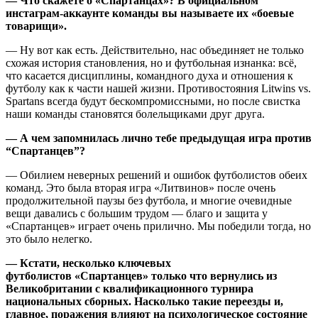
— Что скажете о «Спартанцах»? В официальном
инстаграм-аккаунте команды вы называете их «боевые
товарищи».
— Ну вот как есть. Действительно, нас объединяет не только
схожая история становления, но и футбольная изнанка: всё,
что касается дисциплины, командного духа и отношения к
футболу как к части нашей жизни. Противостояния Litwins vs.
Spartans всегда будут бескомпромиссными, но после свистка
наши команды становятся болельщиками друг друга.
— А чем запомнилась лично тебе предыдущая игра против
“Спартанцев”?
— Обилием неверных решений и ошибок футболистов обеих
команд. Это была вторая игра «Литвинов» после очень
продолжительной паузы без футбола, и многие очевидные
вещи давались с большим трудом — благо и защита у
«Спартанцев» играет очень прилично. Мы победили тогда, но
это было нелегко.
— Кстати, несколько ключевых
футболистов «Спартанцев» только что вернулись из
Великобритании с квалификационного турнира
национальных сборных. Насколько такие переезды и,
главное, поражения влияют на психологическое состояние