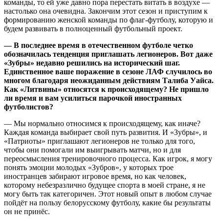
команды, то ей уже давно пора перестать витать в воздухе —
настолько она очевидна. Закончим этот сезон и приступим к
формированию женской команды по флаг-футболу, которую и
будем развивать в полноценный футбольный проект.
— В последнее время в отечественном футболе четко
обозначилась тенденция приглашать легионеров. Вот даже
«Зубры» недавно решились на исторический шаг.
Единственное ваше поражение в сезоне ЛАФ случилось во
многом благодаря неожиданным действиям Талиба Уайса.
Как «Литвины» относятся к происходящему? Не пришло
ли время и вам усилиться парочкой иностранных
футболистов?
— Мы нормально относимся к происходящему, как иначе?
Каждая команда выбирает свой путь развития. И «Зубры», и
«Патриоты» приглашают легионеров не только для того,
чтобы они помогали им выигрывать матчи, но и для
переосмысления тренировочного процесса. Как игрок, я могу
понять эмоции молодых «Зубров», у которых трое
иностранцев забирают игровое время, но как человек,
которому небезразлично будущее спорта в моей стране, я не
могу быть так категоричен. Этот новый опыт в любом случае
пойдёт на пользу белорусскому футболу, какие бы результаты
он не принёс.