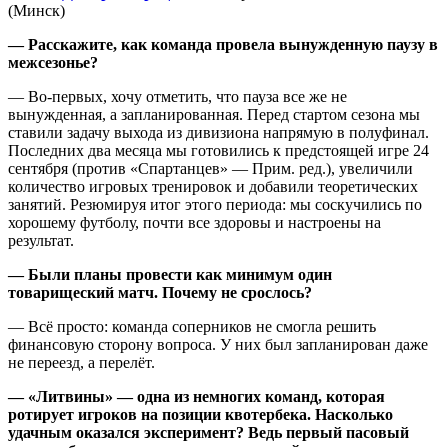
(Минск)
— Расскажите, как команда провела вынужденную паузу в
межсезонье?
— Во-первых, хочу отметить, что пауза все же не
вынужденная, а запланированная. Перед стартом сезона мы
ставили задачу выхода из дивизиона напрямую в полуфинал.
Последних два месяца мы готовились к предстоящей игре 24
сентября (против «Спартанцев» — Прим. ред.), увеличили
количество игровых тренировок и добавили теоретических
занятий. Резюмируя итог этого периода: мы соскучились по
хорошему футболу, почти все здоровы и настроены на
результат.
— Были планы провести как минимум один
товарищеский матч. Почему не срослось?
— Всё просто: команда соперников не смогла решить
финансовую сторону вопроса. У них был запланирован даже
не переезд, а перелёт.
— «Литвины» — одна из немногих команд, которая
ротирует игроков на позиции квотербека. Насколько
удачным оказался эксперимент? Ведь первый пасовый