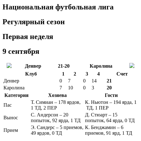
Национальная футбольная лига
Регулярный сезон
Первая неделя
9 сентября
Денвер
21-20
Каролина
Клуб
1
2
3
4
Счет
Денвер
0
7
0
14
21
Каролина
7
10
0
3
20
Категория
Хозяева
Гости
Т. Симиан – 178 ярдов,
К. Ньютон – 194 ярда, 1
Пас
1 ТД, 2 ПЕР
ТД, 1 ПЕР
С. Андерсон – 20
Д. Стюарт – 15
Вынос
попыток, 92 ярда, 1 ТД
попыток, 64 ярдa, 0 ТД
Э. Сандерс – 5 приемов,
К. Бенджамин – 6
Прием
49 ярдов, 0 ТД
приемов, 91 ярд, 1 ТД