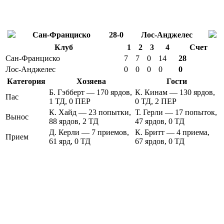
Сан-Франциско
28-0
Лос-Анджелес
Клуб
1
2
3
4
Счет
Сан-Франциско
7
7
0
14
28
Лос-Анджелес
0
0
0
0
0
Категория
Хозяева
Гости
Б. Гэбберт — 170 ярдов,
К. Кинам — 130 ярдов,
Пас
1 ТД, 0 ПЕР
0 ТД, 2 ПЕР
К. Хайд — 23 попытки,
Т. Герли — 17 попыток,
Вынос
88 ярдов, 2 ТД
47 ярдов, 0 ТД
Д. Керли — 7 приемов,
К. Бритт — 4 приема,
Прием
61 ярд, 0 ТД
67 ярдов, 0 ТД