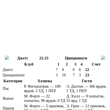
Джетс
22-23
Цинциннати
Клуб
1
2
3
4
Счет
Джетс
7
9
0
6
22
Цинциннати
3
10
7
3
23
Категория
Хозяева
Гости
Р. Фитцпатрик — 189
Э. Далтон — 366 ярдов,
Пас
ярдов, 2 ТД, 1 ПЕР
1 ТД, 1 ПЕР
М. Форте — 22
Д. Хилл — 9 попыток,
Вынос
попытки, 96 ярдов, 0 ТД
31 ярд, 1 ТД
М. Форте — 5 приемов,
Э. Грин — 12 приемов,
Прием