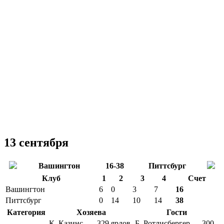
13 сентября
Вашингтон
16-38
Питтсбург
Клуб
1
2
3
4
Счет
Вашингтон
6
0
3
7
16
Питтсбург
0
14
10
14
38
Категория
Хозяева
Гости
К. Казинс — 329 ярдов,
Б. Ротлисбергер — 300