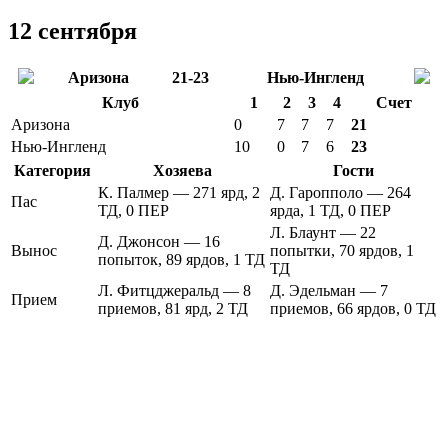
12 сентября
Аризона
21-23
Нью-Ингленд
Клуб
1
2
3
4
Счет
Аризона
0
7
7
7
21
Нью-Ингленд
10
0
7
6
23
Категория
Хозяева
Гости
К. Палмер — 271 ярд, 2
Д. Гаропполо — 264
Пас
ТД, 0 ПЕР
ярда, 1 ТД, 0 ПЕР
Л. Блаунт — 22
Д. Джонсон — 16
Вынос
попытки, 70 ярдов, 1
попыток, 89 ярдов, 1 ТД
ТД
Л. Фитцджеральд — 8
Д. Эдельман — 7
Прием
приемов, 81 ярд, 2 ТД
приемов, 66 ярдов, 0 ТД