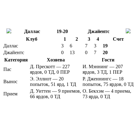
Даллас
19-20
Джайентс
Клуб
1
2
3
4
Счет
Даллас
3
6
7
3
19
Джайентс
0
13
0
7
20
Категория
Хозяева
Гости
Д. Прескотт — 227
И. Мэннинг — 207
Пас
ярдов, 0 ТД, 0 ПЕР
ярдов, 3 ТД, 1 ПЕР
Э. Эллиот — 20
Р. Дженнингс — 18
Вынос
попыток, 51 ярд, 1 ТД
попыток, 75 ярдов, 0 ТД
Д. Уиттен — 9 приемов,
О. Бекхэм — 4 приема,
Прием
66 ярдов, 0 ТД
73 ярда, 0 ТД