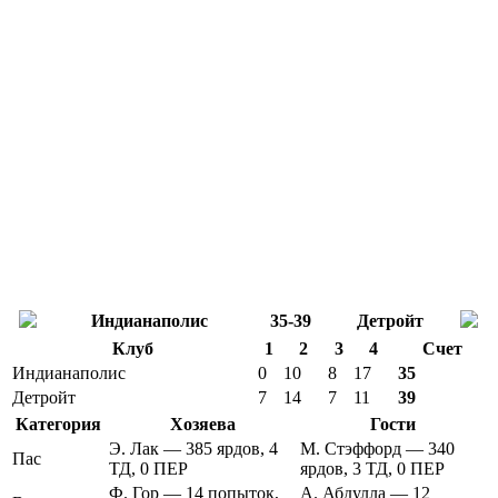
Индианаполис
35-39
Детройт
Клуб
1
2
3
4
Счет
Индианаполис
0
10
8
17
35
Детройт
7
14
7
11
39
Категория
Хозяева
Гости
Э. Лак — 385 ярдов, 4
М. Стэффорд — 340
Пас
ТД, 0 ПЕР
ярдов, 3 ТД, 0 ПЕР
Ф. Гор — 14 попыток,
А. Абдулла — 12