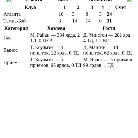
Клуб
1
2
3
4
Счет
Атланта
10
3
8
3
24
Тампа-Бэй
3
14
14
0
31
Категория
Хозяева
Гости
М. Райан — 334 ярда, 2
Д. Уинстон — 281 ярд,
Пас
ТД, 0 ПЕР
4 ТД, 1 ПЕР
Т. Коулмэн — 8
Д. Мартин — 18
Вынос
попыток, 22 ярда, 0 ТД
попыток, 62 ярда, 0 ТД
Т. Коулмэн — 5
М. Эванс — 5 приемов,
Прием
приемов, 95 ярдов, 0 ТД
99 ярдов, 1 ТД