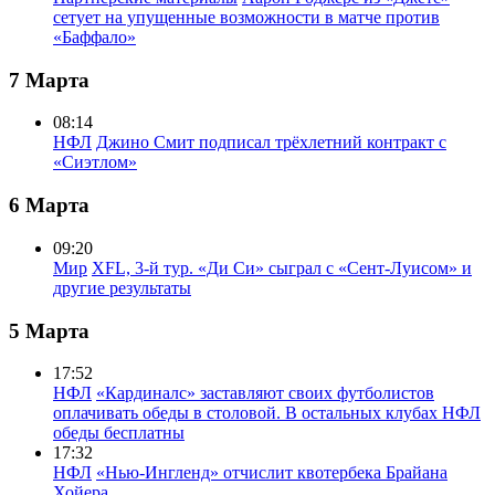
сетует на упущенные возможности в матче против
«Баффало»
7 Марта
08:14
НФЛ
Джино Смит подписал трёхлетний контракт с
«Сиэтлом»
6 Марта
09:20
Мир
XFL, 3-й тур. «Ди Си» сыграл с «Сент-Луисом» и
другие результаты
5 Марта
17:52
НФЛ
«Кардиналс» заставляют своих футболистов
оплачивать обеды в столовой. В остальных клубах НФЛ
обеды бесплатны
17:32
НФЛ
«Нью-Ингленд» отчислит квотербека Брайана
Хойера