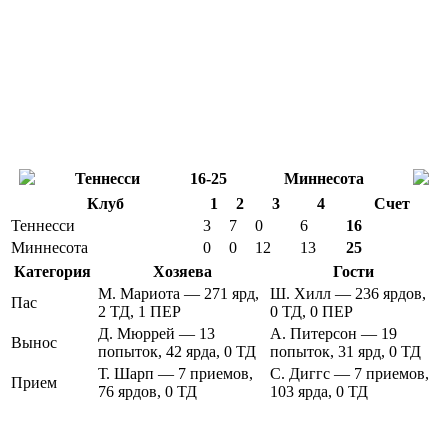
Теннесси
16-25
Миннесота
Клуб
1
2
3
4
Счет
Теннесси
3
7
0
6
16
Миннесота
0
0
12
13
25
Категория
Хозяева
Гости
М. Мариота — 271 ярд,
Ш. Хилл — 236 ярдов,
Пас
2 ТД, 1 ПЕР
0 ТД, 0 ПЕР
Д. Мюррей — 13
А. Питерсон — 19
Вынос
попыток, 42 ярда, 0 ТД
попыток, 31 ярд, 0 ТД
Т. Шарп — 7 приемов,
С. Диггс — 7 приемов,
Прием
76 ярдов, 0 ТД
103 ярда, 0 ТД