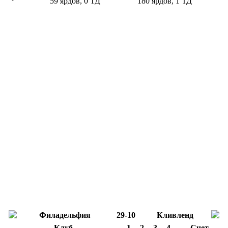
59 ярдов, 0 ТД
180 ярдов, 1 ТД
Филадельфия
29-10
Кливленд
Клуб
1
2
3
4
Счет