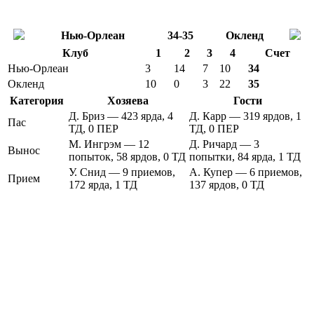
Нью-Орлеан
34-35
Окленд
Клуб
1
2
3
4
Счет
Нью-Орлеан
3
14
7
10
34
Окленд
10
0
3
22
35
Категория
Хозяева
Гости
Д. Бриз — 423 ярда, 4
Д. Карр — 319 ярдов, 1
Пас
ТД, 0 ПЕР
ТД, 0 ПЕР
М. Ингрэм — 12
Д. Ричард — 3
Вынос
попыток, 58 ярдов, 0 ТД
попытки, 84 ярда, 1 ТД
У. Снид — 9 приемов,
А. Купер — 6 приемов,
Прием
172 ярда, 1 ТД
137 ярдов, 0 ТД