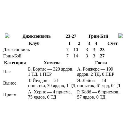
Джексонвиль
23-27
Грин-Бэй
Клуб
1
2
3
4
Счет
Джексонвиль
7
10
3
3
23
Грин-Бэй
7
14
3
3
27
Категория
Хозяева
Гости
Б. Бортлс — 320 ярдов,
А. Роджерс — 199
Пас
1 ТД, 1 ПЕР
ярдов, 2 ТД, 0 ПЕР
Т. Йелдон — 21
Э. Лэйси — 14
Вынос
попытка, 39 ярдов, 1 ТД
попыток, 61 ярд, 0 ТД
А. Хернс — 4 приема,
Р. Кобб — 6 приемов,
Прием
75 ярдов, 0 ТД
57 ярдов, 0 ТД