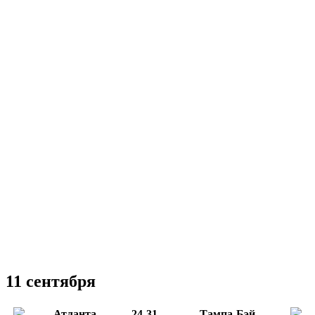
11 сентября
Атланта
24-31
Тампа-Бэй