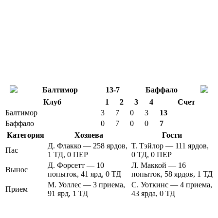
Балтимор
13-7
Баффало
Клуб
1
2
3
4
Счет
Балтимор
3
7
0
3
13
Баффало
0
7
0
0
7
Категория
Хозяева
Гости
Д. Флакко — 258 ярдов,
Т. Тэйлор — 111 ярдов,
Пас
1 ТД, 0 ПЕР
0 ТД, 0 ПЕР
Д. Форсетт — 10
Л. Маккой — 16
Вынос
попыток, 41 ярд, 0 ТД
попыток, 58 ярдов, 1 ТД
М. Уоллес — 3 приема,
С. Уоткинс — 4 приема,
Прием
91 ярд, 1 ТД
43 ярда, 0 ТД