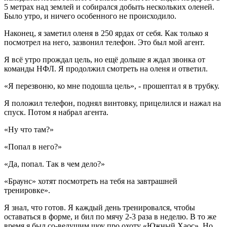
5 метрах над землей и собирался добыть нескольких оленей.
Было утро, и ничего особенного не происходило.
Наконец, я заметил оленя в 250 ярдах от себя. Как только я
посмотрел на него, зазвонил телефон. Это был мой агент.
Я всё утро прождал цель, но ещё дольше я ждал звонка от
команды НФЛ. Я продолжил смотреть на оленя и ответил.
«Я перезвоню, ко мне подошла цель», ‑ прошептал я в трубку.
Я положил телефон, поднял винтовку, прицелился и нажал на
спуск. Потом я набрал агента.
«Ну что там?»
«Попал в него?»
«Да, попал. Так в чем дело?»
«Браунс» хотят посмотреть на тебя на завтрашней
тренировке».
Я знал, что готов. Я каждый день тренировался, чтобы
оставаться в форме, и бил по мячу 2-3 раза в неделю. В то же
время я был со-ведущим шоу про охоту «Южный Хаос». Но