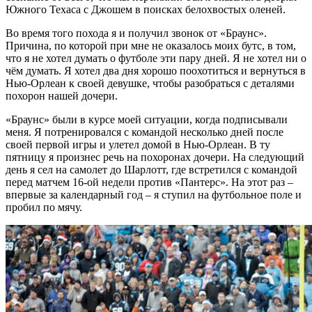
Южного Техаса с Джошем в поисках белохвостых оленей.
Во время того похода я и получил звонок от «Браунс».
Причина, по которой при мне не оказалось моих бутс, в том,
что я не хотел думать о футболе эти пару дней. Я не хотел ни о
чём думать. Я хотел два дня хорошо поохотиться и вернуться в
Нью-Орлеан к своей девушке, чтобы разобраться с деталями
похорон нашей дочери.
«Браунс» были в курсе моей ситуации, когда подписывали
меня. Я потренировался с командой несколько дней после
своей первой игры и улетел домой в Нью-Орлеан. В ту
пятницу я произнес речь на похоронах дочери. На следующий
день я сел на самолет до Шарлотт, где встретился с командой
перед матчем 16-ой недели против «Пантерс». На этот раз –
впервые за календарный год – я ступил на футбольное поле и
пробил по мячу.