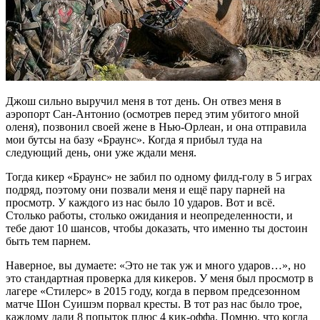
Джош сильно выручил меня в тот день. Он отвез меня в
аэропорт Сан-Антонио (осмотрев перед этим убитого мной
оленя), позвонил своей жене в Нью-Орлеан, и она отправила
мои бутсы на базу «Браунс». Когда я прибыл туда на
следующий день, они уже ждали меня.
Тогда кикер «Браунс» не забил по одному филд-голу в 5 играх
подряд, поэтому они позвали меня и ещё пару парней на
просмотр. У каждого из нас было 10 ударов. Вот и всё.
Столько работы, столько ожидания и неопределенности, и
тебе дают 10 шансов, чтобы доказать, что именно ты достоин
быть тем парнем.
Наверное, вы думаете: «Это не так уж и много ударов…», но
это стандартная проверка для кикеров. У меня был просмотр в
лагере «Стилерс» в 2015 году, когда в первом предсезонном
матче Шон Суишэм порвал кресты. В тот раз нас было трое,
каждому дали 8 попыток плюс 4 кик-оффа. Помню, что когда