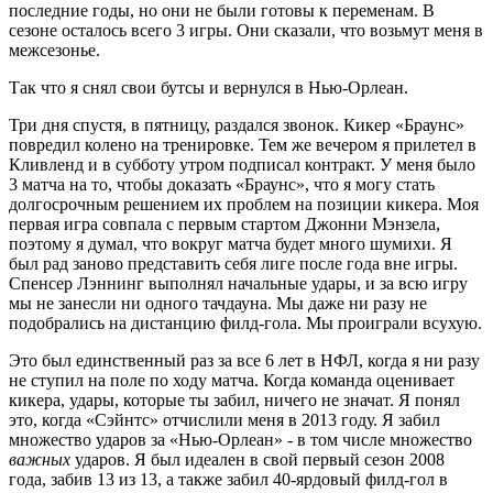
последние годы, но они не были готовы к переменам. В
сезоне осталось всего 3 игры. Они сказали, что возьмут меня в
межсезонье.
Так что я снял свои бутсы и вернулся в Нью-Орлеан.
Три дня спустя, в пятницу, раздался звонок. Кикер «Браунс»
повредил колено на тренировке. Тем же вечером я прилетел в
Кливленд и в субботу утром подписал контракт. У меня было
3 матча на то, чтобы доказать «Браунс», что я могу стать
долгосрочным решением их проблем на позиции кикера. Моя
первая игра совпала с первым стартом Джонни Мэнзела,
поэтому я думал, что вокруг матча будет много шумихи. Я
был рад заново представить себя лиге после года вне игры.
Спенсер Лэннинг выполнял начальные удары, и за всю игру
мы не занесли ни одного тачдауна. Мы даже ни разу не
подобрались на дистанцию филд-гола. Мы проиграли всухую.
Это был единственный раз за все 6 лет в НФЛ, когда я ни разу
не ступил на поле по ходу матча. Когда команда оценивает
кикера, удары, которые ты забил, ничего не значат. Я понял
это, когда «Сэйнтс» отчислили меня в 2013 году. Я забил
множество ударов за «Нью-Орлеан» ‑ в том числе множество
важных
ударов. Я был идеален в свой первый сезон 2008
года, забив 13 из 13, а также забил 40-ярдовый филд-гол в