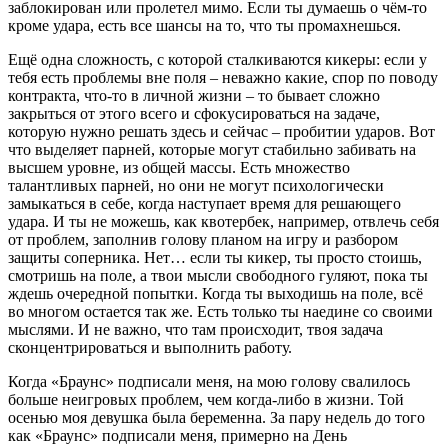
заблокирован или пролетел мимо. Если ты думаешь о чём-то
кроме удара, есть все шансы на то, что ты промахнешься.
Ещё одна сложность, с которой сталкиваются кикеры: если у
тебя есть проблемы вне поля – неважно какие, спор по поводу
контракта, что-то в личной жизни – то бывает сложно
закрыться от этого всего и сфокусироваться на задаче,
которую нужно решать здесь и сейчас – пробитии ударов. Вот
что выделяет парней, которые могут стабильно забивать на
высшем уровне, из общей массы. Есть множество
талантливых парней, но они не могут психологически
замыкаться в себе, когда наступает время для решающего
удара. И ты не можешь, как квотербек, например, отвлечь себя
от проблем, заполнив голову планом на игру и разбором
защиты соперника. Нет… если ты кикер, ты просто стоишь,
смотришь на поле, а твои мысли свободного гуляют, пока ты
ждешь очередной попытки. Когда ты выходишь на поле, всё
во многом остается так же. Есть только ты наедине со своими
мыслями. И не важно, что там происходит, твоя задача
сконцентрироваться и выполнить работу.
Когда «Браунс» подписали меня, на мою голову свалилось
больше неигровых проблем, чем когда-либо в жизни. Той
осенью моя девушка была беременна. За пару недель до того
как «Браунс» подписали меня, примерно на День