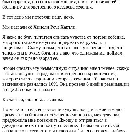
благодарения, начались осложнения, и врачи повезли её в
больницу для экстренного кесарева сечения.
В тот день мы потеряли нашу дочь.
Мы назвали её Хинсли Роуз Хартли.
Я даже не буду пытаться описать чувства от потери ребенка,
которого ты даже не успел подержать на руках или
поцеловать. Скажу только, что я нашел утешение в том, что
теперь она в руках бога, и я знаю, что однажды мы поймем,
зачем он так рано забрал её.
Чтобы сделать эту немыслимую ситуацию ещё тяжелее, скажу,
что моя девушка страдала от внутреннего кровотечения,
которое стало следствием кесарева сечения. Её шансы на
выживание равнялись 10%. Она провела 6 дней в реанимации
и ещё 3 в обычной палате.
К счастью, она осталась жива.
По мере того как её состояние улучшалось, и самое тяжелое
время в нашей жизни постепенно миновало, моя девушка
предложила мне позвонить Джошу и отправиться в
двухдневное охотничье путешествие. Чтобы очистить моё
сознание от всего, что мы пережили. Так я оказался в дебрях