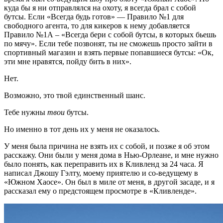
куда бы я ни отправлялся на охоту, я всегда брал с собой
бутсы. Если «Всегда будь готов» — Правило №1 для
свободного агента, то для кикеров к нему добавляется
Правило №1А – «Всегда бери с собой бутсы, в которых бьешь
по мячу». Если тебе позвонят, ты не сможешь просто зайти в
спортивный магазин и взять первые попавшиеся бутсы: «Ок,
эти мне нравятся, пойду бить в них».
Нет.
Возможно, это твой единственный шанс.
Тебе нужны
твои
бутсы.
Но именно в тот день их у меня не оказалось.
У меня была причина не взять их с собой, и позже я об этом
расскажу. Они были у меня дома в Нью-Орлеане, и мне нужно
было понять, как переправить их в Кливленд за 24 часа. Я
написал Джошу Гэлту, моему приятелю и со-ведущему в
«Южном Хаосе». Он был в миле от меня, в другой засаде, и я
рассказал ему о предстоящем просмотре в «Кливленде».