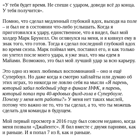
«У тебя будет время. Не спеши с ударом, доведи всё до конца.
У тебя получится».
Помню, что сделал медленный глубокий вдох, выходя на поле
– и был не в состоянии что-либо услышать. Когда я
приготовился к удару, единственное, что я видел, был мой
холдер Марк Брунелл. Он оглянулся на меня, и я кивнул ему в
знак того, что готов. Тогда я сделал последний глубокий вдох
во время снэпа. Марк поймал мяч, поставил его, и как только
он улетел после моего удара, я уже знал, что мы едем в
Майами. Возможно, это был мой лучший удар за всю карьеру.
Это одно из моих любимых воспоминаний – оно и ещё
Супербоул. Но даже когда я смотрю хайлайты или думаю об
этих играх, то никогда не ловлю себя на мысли
«Я парень,
который забил победный удар в финале НФК, я парень,
который попал три 40-ярдовых филд-гола в Супербоуле.
Почему у меня нет работы?»
У меня нет таких мыслей,
потому что важно не то, что ты сделал, а то, что ты можешь
сделать для команды в будущем.
Мой первый просмотр в 2016 году был совсем недавно, когда
меня позвали «Джайентс». Я бил вместе с двумя парнями, как
и раньше. И я попал 7 из 8, как и раньше.