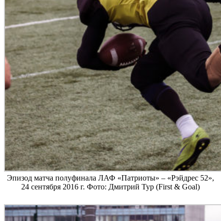
Эпизод матча полуфинала ЛАФ «Патриоты» – «Рэйдрес 52»,
24 сентября 2016 г. Фото: Дмитрий Тур (First & Goal)