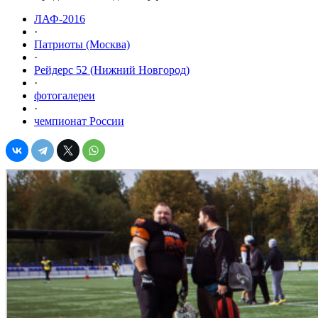
ЛАФ-2016
·
Патриоты (Москва)
·
Рейдерс 52 (Нижний Новгород)
·
фотогалереи
·
чемпионат России