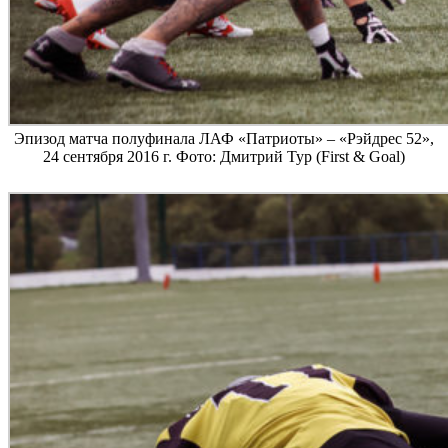
Эпизод матча полуфинала ЛАФ «Патриоты» – «Рэйдрес 52»,
24 сентября 2016 г. Фото: Дмитрий Тур (First & Goal)