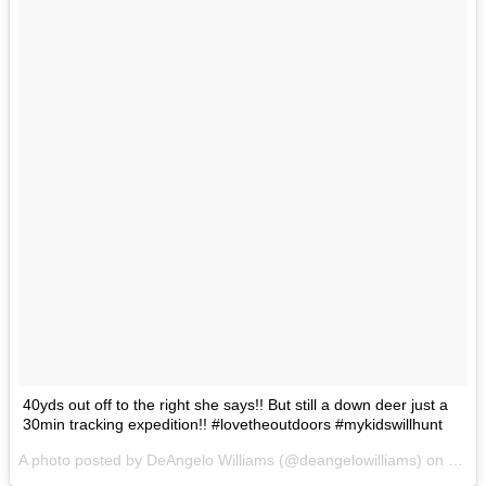
40yds out off to the right she says!! But still a down deer just a
30min tracking expedition!! #lovetheoutdoors #mykidswillhunt
A photo posted by DeAngelo Williams (@deangelowilliams) on
Jan 1