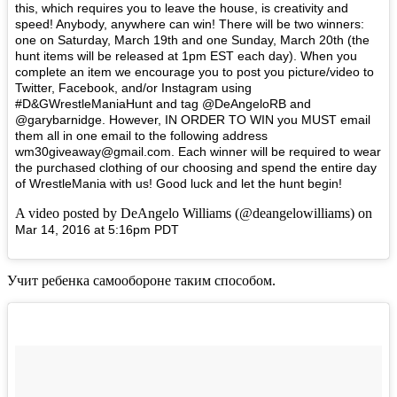
this, which requires you to leave the house, is creativity and
speed! Anybody, anywhere can win! There will be two winners:
one on Saturday, March 19th and one Sunday, March 20th (the
hunt items will be released at 1pm EST each day). When you
complete an item we encourage you to post you picture/video to
Twitter, Facebook, and/or Instagram using
‪#‎D‬&GWrestleManiaHunt and tag @DeAngeloRB and
@garybarnidge. However, IN ORDER TO WIN you MUST email
them all in one email to the following address
wm30giveaway@gmail.com. Each winner will be required to wear
the purchased clothing of our choosing and spend the entire day
of WrestleMania with us! Good luck and let the hunt begin!
A video posted by DeAngelo Williams (@deangelowilliams) on
Mar 14, 2016 at 5:16pm PDT
Учит ребенка самообороне таким способом.