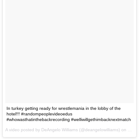
In turkey getting ready for wrestlemania in the lobby of the
hotel!!! #randompeoplevideoedus
#whowasthatinthebackrecording #welliwillgethimbacknextmatch
A video posted by DeAngelo Williams (@deangelowilliams) on
Mar 5