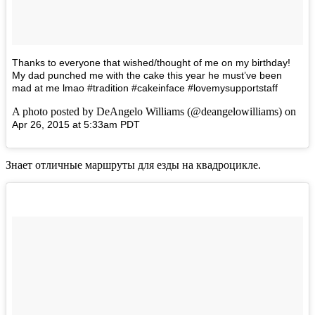
Thanks to everyone that wished/thought of me on my birthday!
My dad punched me with the cake this year he must’ve been
mad at me lmao #tradition #cakeinface #lovemysupportstaff
A photo posted by DeAngelo Williams (@deangelowilliams) on
Apr 26, 2015 at 5:33am PDT
Знает отличные маршруты для езды на квадроцикле.