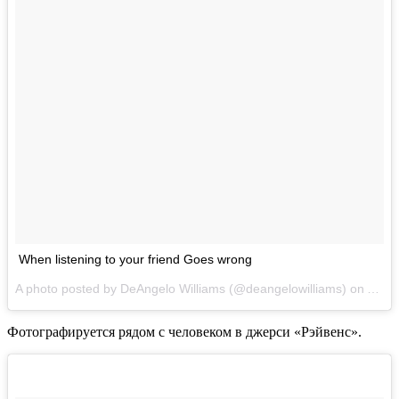
When listening to your friend Goes wrong
A photo posted by DeAngelo Williams (@deangelowilliams) on
Aug 8
Фотографируется рядом с человеком в джерси «Рэйвенс».