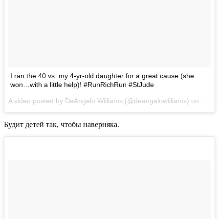
I ran the 40 vs. my 4-yr-old daughter for a great cause (she
won…with a little help)! #RunRichRun #StJude
A video posted by DeAngelo Williams (@deangelowilliams) on
Feb 2
Будит детей так, чтобы наверняка.