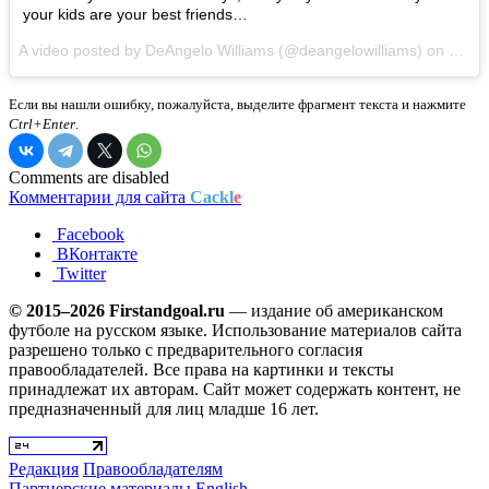
your kids are your best friends…
A video posted by DeAngelo Williams (@deangelowilliams) on
Jun 1
Если вы нашли ошибку, пожалуйста, выделите фрагмент текста и нажмите
Ctrl+Enter
.
Comments are disabled
Комментарии для сайта
Cackl
e
Facebook
ВКонтакте
Twitter
© 2015–2026 Firstandgoal.ru
— издание об американском
футболе на русском языке. Использование материалов cайта
разрешено только с предварительного согласия
правообладателей. Все права на картинки и тексты
принадлежат их авторам. Сайт может содержать контент, не
предназначенный для лиц младше 16 лет.
Редакция
Правообладателям
Партнерские материалы
English