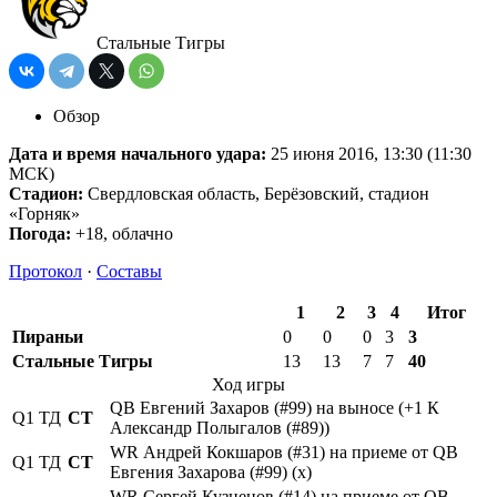
Стальные Тигры
Обзор
Дата и время начального удара:
25 июня 2016, 13:30 (11:30
МСК)
Стадион:
Свердловская область, Берёзовский, стадион
«Горняк»
Погода:
+18, облачно
Протокол
·
Составы
1
2
3
4
Итог
Пираньи
0
0
0
3
3
Стальные Тигры
13
13
7
7
40
Ход игры
QB Евгений Захаров (#99) на выносе (+1 К
Q1
ТД
СТ
Александр Полыгалов (#89))
WR Андрей Кокшаров (#31) на приеме от QB
Q1
ТД
СТ
Евгения Захарова (#99) (x)
WR Сергей Кузнецов (#14) на приеме от QB