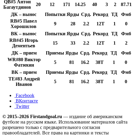
QB#5 Антон
20
12
171
14.25
40
3
2
87.71
Багаутдинов
ДК – вынос
Попытки
Ярды
Срд.
Рекорд
ТД
Фмб
RB#5 Павел
9
28
2.2
12Т
1
0
Хорошилов
ВК – вынос
Попытки
Ярды
Срд.
Рекорд
ТД
Фмб
RB#45 Игорь
15
33
2.2
12Т
1
2
Дементьев
ДК – прием
Приемы
Ярды
Срд.
Рекорд
ТД
Фмб
WR#80 Виктор
5
81
16.2
38Т
1
0
Фатюхин
ВК – прием
Приемы
Ярды
Срд.
Рекорд
ТД
Фмб
TE#83 Андрей
5
81
16.2
38Т
1
0
Иванов
Facebook
ВКонтакте
Twitter
© 2015–2026 Firstandgoal.ru
— издание об американском
футболе на русском языке. Использование материалов cайта
разрешено только с предварительного согласия
правообладателей. Все права на картинки и тексты