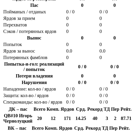
Пас
0
0
Пойманых / отданых
0 / 0
0 / 0
Ярдов за прием
0
0
Перехватов
0
0
Сэков / потерянных ярдов
0
0
Вынос
0
0
Попыток
0
0
Ярдов за вынос
0.0
0.0
Потерянных фамблов
0
0
Попытка-и-гол: реализаций
0 / 0
0 / 0
/ попыток
Потери владения
0
0
Нарушения
0 / 0
0 / 0
Нападение: кол-во / ярдов
0 / 0
0 / 0
Защита: кол-во / ярдов
0 / 0
0 / 0
Спецкоманды: кол-во / ярдов
0 / 0
0 / 0
ДК – пас
Всего
Комп.
Ярдов
Срд.
Рекорд
ТД
Пер
Рейт.
QB#10 Игорь
20
12
171
14.25
40
3
2
87.71
Чернолуцкий
ВК – пас
Всего
Комп.
Ярдов
Срд.
Рекорд
ТД
Пер
Рейт.