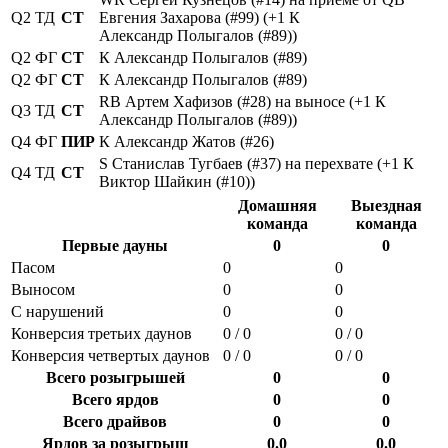
Q2
ТД
СТ
Евгения Захарова (#99) (+1 К
Александр Полыгалов (#89))
Q2
ФГ
СТ
К Александр Полыгалов (#89)
Q2
ФГ
СТ
К Александр Полыгалов (#89)
RB Артем Хафизов (#28) на выносе (+1 К
Q3
ТД
СТ
Александр Полыгалов (#89))
Q4
ФГ
ПИР
К Александр Жатов (#26)
S Станислав Тугбаев (#37) на перехвате (+1 К
Q4
ТД
СТ
Виктор Шайкин (#10))
Домашняя
Выездная
команда
команда
Первые дауны
0
0
Пасом
0
0
Выносом
0
0
С нарушений
0
0
Конверсия третьих даунов
0 / 0
0 / 0
Конверсия четвертых даунов
0 / 0
0 / 0
Всего розыгрышей
0
0
Всего ярдов
0
0
Всего драйвов
0
0
Ярдов за розыгрыш
0.0
0.0