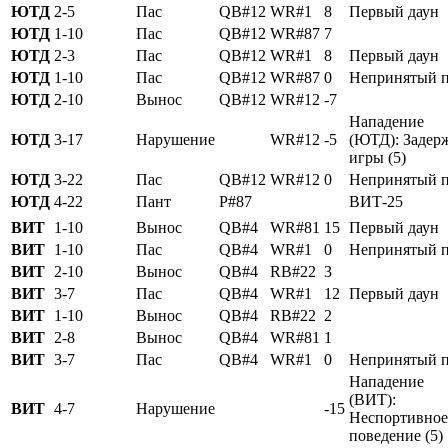
ЮТД
2-5
Пас
QB#12
WR#1
8
Первый даун
ЮТД
1-10
Пас
QB#12
WR#87
7
ЮТД
2-3
Пас
QB#12
WR#1
8
Первый даун
ЮТД
1-10
Пас
QB#12
WR#87
0
Непринятый п
ЮТД
2-10
Вынос
QB#12
WR#12
-7
Нападение
ЮТД
3-17
Нарушение
WR#12
-5
(ЮТД): Задер
игры (5)
ЮТД
3-22
Пас
QB#12
WR#12
0
Непринятый п
ЮТД
4-22
Пант
P#87
ВИТ-25
ВИТ
1-10
Вынос
QB#4
WR#81
15
Первый даун
ВИТ
1-10
Пас
QB#4
WR#1
0
Непринятый п
ВИТ
2-10
Вынос
QB#4
RB#22
3
ВИТ
3-7
Пас
QB#4
WR#1
12
Первый даун
ВИТ
1-10
Вынос
QB#4
RB#22
2
ВИТ
2-8
Вынос
QB#4
WR#81
1
ВИТ
3-7
Пас
QB#4
WR#1
0
Непринятый п
Нападение
(ВИТ):
ВИТ
4-7
Нарушение
-15
Неспортивное
поведение (5)