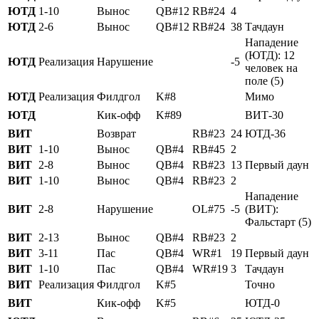
ЮТД
1-10
Вынос
QB#12
RB#24
4
ЮТД
2-6
Вынос
QB#12
RB#24
38
Тачдаун
Нападение
(ЮТД): 12
ЮТД
Реализация
Нарушение
-5
человек на
поле (5)
ЮТД
Реализация
Филдгол
K#8
Мимо
ЮТД
Кик-офф
K#89
ВИТ-30
ВИТ
Возврат
RB#23
24
ЮТД-36
ВИТ
1-10
Вынос
QB#4
RB#45
2
ВИТ
2-8
Вынос
QB#4
RB#23
13
Первый даун
ВИТ
1-10
Вынос
QB#4
RB#23
2
Нападение
ВИТ
2-8
Нарушение
OL#75
-5
(ВИТ):
Фальстарт (5)
ВИТ
2-13
Вынос
QB#4
RB#23
2
ВИТ
3-11
Пас
QB#4
WR#1
19
Первый даун
ВИТ
1-10
Пас
QB#4
WR#19
3
Тачдаун
ВИТ
Реализация
Филдгол
K#5
Точно
ВИТ
Кик-офф
K#5
ЮТД-0