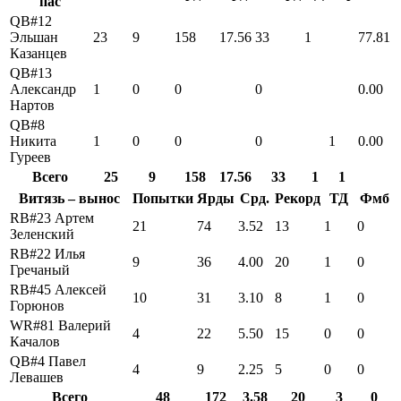
пас
QB#12
Эльшан
23
9
158
17.56
33
1
77.81
Казанцев
QB#13
Александр
1
0
0
0
0.00
Нартов
QB#8
Никита
1
0
0
0
1
0.00
Гуреев
Всего
25
9
158
17.56
33
1
1
Витязь – вынос
Попытки
Ярды
Срд.
Рекорд
ТД
Фмб
RB#23 Артем
21
74
3.52
13
1
0
Зеленский
RB#22 Илья
9
36
4.00
20
1
0
Гречаный
RB#45 Алексей
10
31
3.10
8
1
0
Горюнов
WR#81 Валерий
4
22
5.50
15
0
0
Качалов
QB#4 Павел
4
9
2.25
5
0
0
Левашев
Всего
48
172
3.58
20
3
0