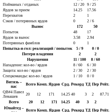
Пойманых / отданых
12 / 20
9 / 25
Ярдов за прием
14.25
17.56
Перехватов
2
1
Сэков / потерянных ярдов
0
2 / 6
Вынос
172
50
Попыток
48
17
Ярдов за вынос
3.58
2.94
Потерянных фамблов
0
1
Попытка-и-гол: реализаций / попыток
5 / 9
0 / 0
Потери владения
2
2
Нарушения
11 / 100
8 / 60
Нападение: кол-во / ярдов
8 / 60
6 / 30
Защита: кол-во / ярдов
2 / 30
2 / 30
Спецкоманды: кол-во / ярдов
1 / 10
0 / 0
Витязь –
Всего
Комп.
Ярдов
Срд.
Рекорд
ТД
Пер
Рейт.
пас
QB#4 Павел
20
12
171
14.25
40
3
2
87.71
Левашев
Всего
20
12
171
14.25
40
3
2
Юнайтед –
Всего
Комп.
Ярдов
Срд.
Рекорд
ТД
Пер
Рейт.