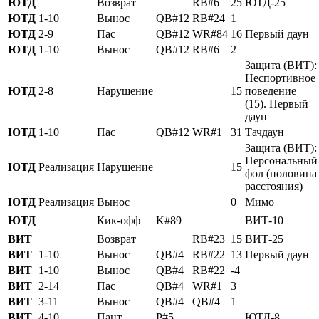
ЮТД
Возврат
RB#6
25
ЮТД-25
ЮТД
1-10
Вынос
QB#12
RB#24
1
ЮТД
2-9
Пас
QB#12
WR#84
16
Первый даун
ЮТД
1-10
Вынос
QB#12
RB#6
2
Защита (ВИТ):
Неспортивное
ЮТД
2-8
Нарушение
15
поведение
(15). Первый
даун
ЮТД
1-10
Пас
QB#12
WR#1
31
Тачдаун
Защита (ВИТ):
Персональный
ЮТД
Реализация
Нарушение
15
фол (половина
расстояния)
ЮТД
Реализация
Вынос
0
Мимо
ЮТД
Кик-офф
K#89
ВИТ-10
ВИТ
Возврат
RB#23
15
ВИТ-25
ВИТ
1-10
Вынос
QB#4
RB#22
13
Первый даун
ВИТ
1-10
Вынос
QB#4
RB#22
-4
ВИТ
2-14
Пас
QB#4
WR#1
3
ВИТ
3-11
Вынос
QB#4
QB#4
1
ВИТ
4-10
Пант
P#5
ЮТД-8