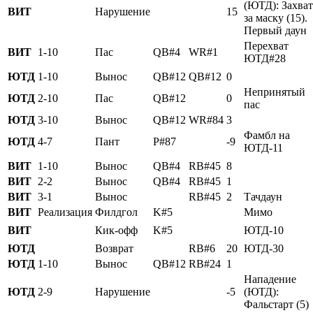
(ЮТД): Захват
ВИТ
Нарушение
15
за маску (15).
Первый даун
Перехват
ВИТ
1-10
Пас
QB#4
WR#1
ЮТД#28
ЮТД
1-10
Вынос
QB#12
QB#12
0
Непринятый
ЮТД
2-10
Пас
QB#12
0
пас
ЮТД
3-10
Вынос
QB#12
WR#84
3
Фамбл на
ЮТД
4-7
Пант
P#87
-9
ЮТД-11
ВИТ
1-10
Вынос
QB#4
RB#45
8
ВИТ
2-2
Вынос
QB#4
RB#45
1
ВИТ
3-1
Вынос
RB#45
2
Тачдаун
ВИТ
Реализация
Филдгол
K#5
Мимо
ВИТ
Кик-офф
K#5
ЮТД-10
ЮТД
Возврат
RB#6
20
ЮТД-30
ЮТД
1-10
Вынос
QB#12
RB#24
1
Нападение
ЮТД
2-9
Нарушение
-5
(ЮТД):
Фальстарт (5)