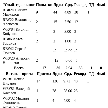
Юнайтед – вынос
Попытки
Ярды
Срд.
Рекорд
ТД
Фмб
RB#24 Никита
9
44
4.89
38
1
Маркелов
RB#22 Владимир
2
15
7.50
12
Алексеев
WR#84 Кирилл
1
3
3.00
3
Кобунов
RB#6 Артем
2
2
1.00
2
Годунов
RB#42 Сергей
1
-2
-2.00
-2
Тюкаев
WR#20 Алексей
2
-12
-6.00
-5
Новичков
Всего
17
50
2.94
38
1
0
Витязь – прием
Приемы
Ярды
Срд.
Рекорд
ТД
Фмб
WR#1 Денис
14
136
9.71
40
1
Писарев
WR#81 Валерий
1
28
28.00
28
1
Качалов
WR#32 Михаил
1
4
4.00
4
Филоненко
WR#19 Сергей