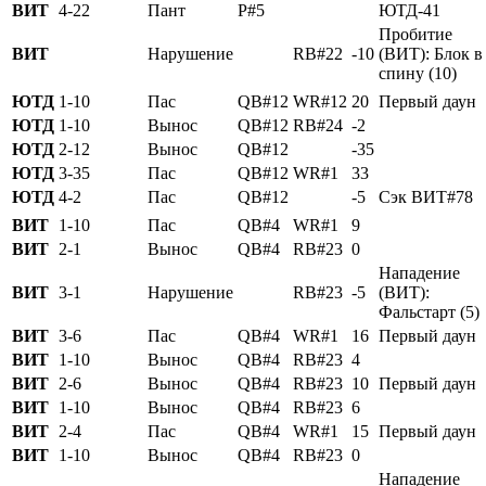
ВИТ
4-22
Пант
P#5
ЮТД-41
Пробитие
ВИТ
Нарушение
RB#22
-10
(ВИТ): Блок в
спину (10)
ЮТД
1-10
Пас
QB#12
WR#12
20
Первый даун
ЮТД
1-10
Вынос
QB#12
RB#24
-2
ЮТД
2-12
Вынос
QB#12
-35
ЮТД
3-35
Пас
QB#12
WR#1
33
ЮТД
4-2
Пас
QB#12
-5
Сэк ВИТ#78
ВИТ
1-10
Пас
QB#4
WR#1
9
ВИТ
2-1
Вынос
QB#4
RB#23
0
Нападение
ВИТ
3-1
Нарушение
RB#23
-5
(ВИТ):
Фальстарт (5)
ВИТ
3-6
Пас
QB#4
WR#1
16
Первый даун
ВИТ
1-10
Вынос
QB#4
RB#23
4
ВИТ
2-6
Вынос
QB#4
RB#23
10
Первый даун
ВИТ
1-10
Вынос
QB#4
RB#23
6
ВИТ
2-4
Пас
QB#4
WR#1
15
Первый даун
ВИТ
1-10
Вынос
QB#4
RB#23
0
Нападение