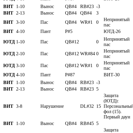
ВИТ
1-10
Вынос
QB#4
RB#23
-3
ВИТ
2-13
Вынос
QB#4
QB#4
3
Непринятый
ВИТ
3-10
Пас
QB#4
WR#1
0
пас
ВИТ
4-10
Пант
P#5
ЮТД-26
Непринятый
ЮТД
1-10
Пас
QB#12
0
пас
Непринятый
ЮТД
2-10
Пас
QB#12
WR#84
0
пас
Непринятый
ЮТД
3-10
Пас
QB#12
WR#1
0
пас
ЮТД
4-10
Пант
P#87
ВИТ-30
ВИТ
1-10
Вынос
QB#4
RB#23
-3
ВИТ
2-13
Вынос
QB#4
RB#23
5
Защита
(ЮТД):
ВИТ
3-8
Нарушение
DL#32
15
Персональны
фол (15).
Первый даун
ВИТ
1-10
Вынос
QB#4
RB#45
5
Защита