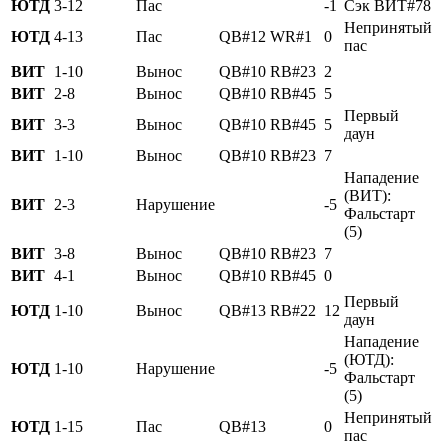
ЮТД
3-12
Пас
-1
Сэк ВИТ#78
Непринятый
ЮТД
4-13
Пас
QB#12
WR#1
0
пас
ВИТ
1-10
Вынос
QB#10
RB#23
2
ВИТ
2-8
Вынос
QB#10
RB#45
5
Первый
ВИТ
3-3
Вынос
QB#10
RB#45
5
даун
ВИТ
1-10
Вынос
QB#10
RB#23
7
Нападение
(ВИТ):
ВИТ
2-3
Нарушение
-5
Фальстарт
(5)
ВИТ
3-8
Вынос
QB#10
RB#23
7
ВИТ
4-1
Вынос
QB#10
RB#45
0
Первый
ЮТД
1-10
Вынос
QB#13
RB#22
12
даун
Нападение
(ЮТД):
ЮТД
1-10
Нарушение
-5
Фальстарт
(5)
Непринятый
ЮТД
1-15
Пас
QB#13
0
пас