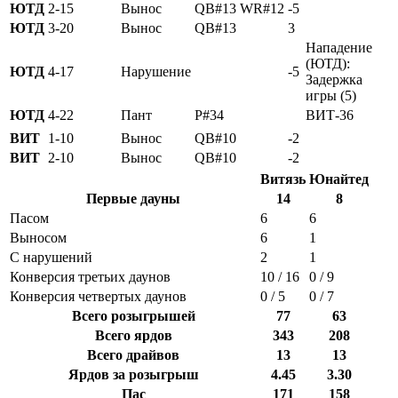
ЮТД
2-15
Вынос
QB#13
WR#12
-5
ЮТД
3-20
Вынос
QB#13
3
Нападение
(ЮТД):
ЮТД
4-17
Нарушение
-5
Задержка
игры (5)
ЮТД
4-22
Пант
P#34
ВИТ-36
ВИТ
1-10
Вынос
QB#10
-2
ВИТ
2-10
Вынос
QB#10
-2
Витязь
Юнайтед
Первые дауны
14
8
Пасом
6
6
Выносом
6
1
С нарушений
2
1
Конверсия третьих даунов
10 / 16
0 / 9
Конверсия четвертых даунов
0 / 5
0 / 7
Всего розыгрышей
77
63
Всего ярдов
343
208
Всего драйвов
13
13
Ярдов за розыгрыш
4.45
3.30
Пас
171
158