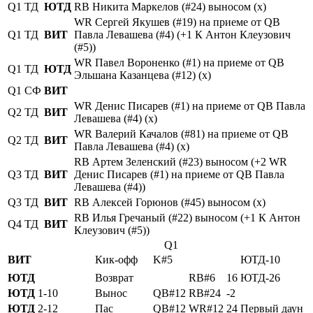
Q1
ТД
ЮТД
RB Никита Маркелов (#24) выносом (x)
WR Сергей Якушев (#19) на приеме от QB
Q1
ТД
ВИТ
Павла Левашева (#4) (+1 К Антон Клеузович
(#5))
WR Павел Вороненко (#1) на приеме от QB
Q1
ТД
ЮТД
Эльшана Казанцева (#12) (x)
Q1
СФ
ВИТ
WR Денис Писарев (#1) на приеме от QB Павла
Q2
ТД
ВИТ
Левашева (#4) (x)
WR Валерий Качалов (#81) на приеме от QB
Q2
ТД
ВИТ
Павла Левашева (#4) (x)
RB Артем Зеленский (#23) выносом (+2 WR
Q3
ТД
ВИТ
Денис Писарев (#1) на приеме от QB Павла
Левашева (#4))
Q3
ТД
ВИТ
RB Алексей Горюнов (#45) выносом (x)
RB Илья Гречаный (#22) выносом (+1 К Антон
Q4
ТД
ВИТ
Клеузович (#5))
Q1
ВИТ
Кик-офф
K#5
ЮТД-10
ЮТД
Возврат
RB#6
16
ЮТД-26
ЮТД
1-10
Вынос
QB#12
RB#24
-2
ЮТД
2-12
Пас
QB#12
WR#12
24
Первый даун