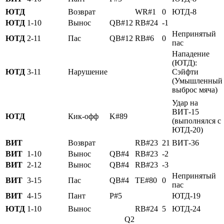
ЮТД
Возврат
WR#1
0
ЮТД-8
ЮТД
1-10
Вынос
QB#12
RB#24
-1
Непринятый
ЮТД
2-11
Пас
QB#12
RB#6
0
пас
Нападение
(ЮТД):
ЮТД
3-11
Нарушение
Сэйфти
(Умышленный
выброс мяча)
Удар на
ВИТ-15
ЮТД
Кик-офф
K#89
(выполнялся с
ЮТД-20)
ВИТ
Возврат
RB#23
21
ВИТ-36
ВИТ
1-10
Вынос
QB#4
RB#23
-2
ВИТ
2-12
Вынос
QB#4
RB#23
-3
Непринятый
ВИТ
3-15
Пас
QB#4
TE#80
0
пас
ВИТ
4-15
Пант
P#5
ЮТД-19
ЮТД
1-10
Вынос
RB#24
5
ЮТД-24
Q2