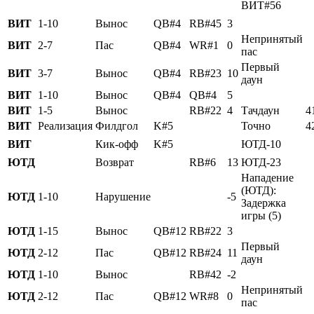
ВИТ#56
ВИТ
1-10
Вынос
QB#4
RB#45
3
Непринятый
ВИТ
2-7
Пас
QB#4
WR#1
0
пас
Первый
ВИТ
3-7
Вынос
QB#4
RB#23
10
даун
ВИТ
1-10
Вынос
QB#4
QB#4
5
ВИТ
1-5
Вынос
RB#22
4
Тачдаун
4
ВИТ
Реализация
Филдгол
K#5
Точно
4
ВИТ
Кик-офф
K#5
ЮТД-10
ЮТД
Возврат
RB#6
13
ЮТД-23
Нападение
(ЮТД):
ЮТД
1-10
Нарушение
-5
Задержка
игры (5)
ЮТД
1-15
Вынос
QB#12
RB#22
3
Первый
ЮТД
2-12
Пас
QB#12
RB#24
11
даун
ЮТД
1-10
Вынос
RB#42
-2
Непринятый
ЮТД
2-12
Пас
QB#12
WR#8
0
пас