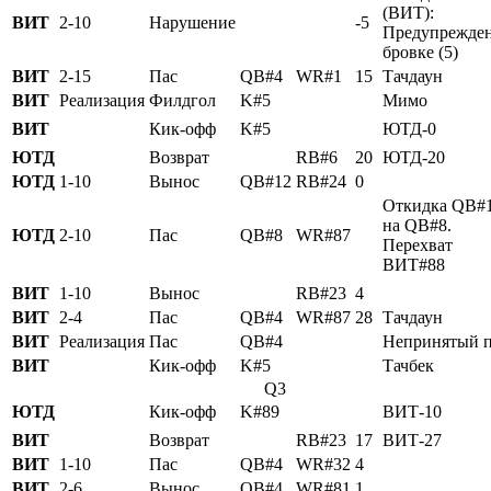
(ВИТ):
ВИТ
2-10
Нарушение
-5
Предупрежде
бровке (5)
ВИТ
2-15
Пас
QB#4
WR#1
15
Тачдаун
ВИТ
Реализация
Филдгол
K#5
Мимо
ВИТ
Кик-офф
K#5
ЮТД-0
ЮТД
Возврат
RB#6
20
ЮТД-20
ЮТД
1-10
Вынос
QB#12
RB#24
0
Откидка QB#
на QB#8.
ЮТД
2-10
Пас
QB#8
WR#87
Перехват
ВИТ#88
ВИТ
1-10
Вынос
RB#23
4
ВИТ
2-4
Пас
QB#4
WR#87
28
Тачдаун
ВИТ
Реализация
Пас
QB#4
Непринятый п
ВИТ
Кик-офф
K#5
Тачбек
Q3
ЮТД
Кик-офф
K#89
ВИТ-10
ВИТ
Возврат
RB#23
17
ВИТ-27
ВИТ
1-10
Пас
QB#4
WR#32
4
ВИТ
2-6
Вынос
QB#4
WR#81
1