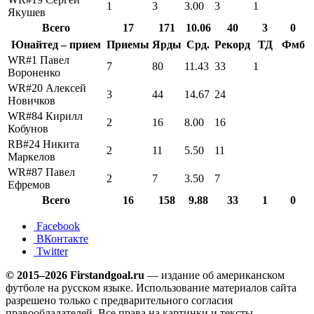
1
3
3.00
3
1
Якушев
Всего
17
171
10.06
40
3
0
Юнайтед – прием
Приемы
Ярды
Срд.
Рекорд
ТД
Фмб
WR#1 Павел
7
80
11.43
33
1
Вороненко
WR#20 Алексей
3
44
14.67
24
Новичков
WR#84 Кирилл
2
16
8.00
16
Кобунов
RB#24 Никита
2
11
5.50
11
Маркелов
WR#87 Павел
2
7
3.50
7
Ефремов
Всего
16
158
9.88
33
1
0
Facebook
ВКонтакте
Twitter
© 2015–2026 Firstandgoal.ru
— издание об американском
футболе на русском языке. Использование материалов cайта
разрешено только с предварительного согласия
правообладателей. Все права на картинки и тексты