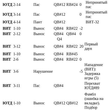
Непринятый
ЮТД
2-14
Пас
QB#12
RB#24
0
пас
Непринятый
ЮТД
3-14
Пас
QB#12
0
пас
ЮТД
4-14
Пант
QB#12
ВИТ-32
ВИТ
1-10
Вынос
QB#4
RB#22
-2
ВИТ
2-12
Вынос
QB#4
QB#4
0
Q4
Первый
ВИТ
3-12
Вынос
QB#4
RB#22
20
даун
ВИТ
1-10
Вынос
QB#4
RB#45
ВИТ
2-6
Вынос
QB#4
RB#22
0
Нападение
(ВИТ):
ВИТ
3-6
Нарушение
-5
Задержка
игры (5)
Перехват
ВИТ
3-11
Пас
QB#4
ЮТД#89
Фамбл
(ошибка на
ЮТД
1-10
Вынос
QB#12
QB#12
вкладке).
Подбор