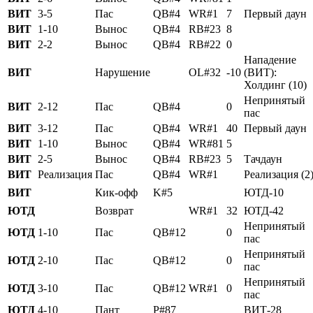
ВИТ
3-5
Пас
QB#4
WR#1
7
Первый даун
ВИТ
1-10
Вынос
QB#4
RB#23
8
ВИТ
2-2
Вынос
QB#4
RB#22
0
Нападение
ВИТ
Нарушение
OL#32
-10
(ВИТ):
Холдинг (10)
Непринятый
ВИТ
2-12
Пас
QB#4
0
пас
ВИТ
3-12
Пас
QB#4
WR#1
40
Первый даун
ВИТ
1-10
Вынос
QB#4
WR#81
5
ВИТ
2-5
Вынос
QB#4
RB#23
5
Тачдаун
ВИТ
Реализация
Пас
QB#4
WR#1
Реализация (2
ВИТ
Кик-офф
K#5
ЮТД-10
ЮТД
Возврат
WR#1
32
ЮТД-42
Непринятый
ЮТД
1-10
Пас
QB#12
0
пас
Непринятый
ЮТД
2-10
Пас
QB#12
0
пас
Непринятый
ЮТД
3-10
Пас
QB#12
WR#1
0
пас
ЮТД
4-10
Пант
P#87
ВИТ-28