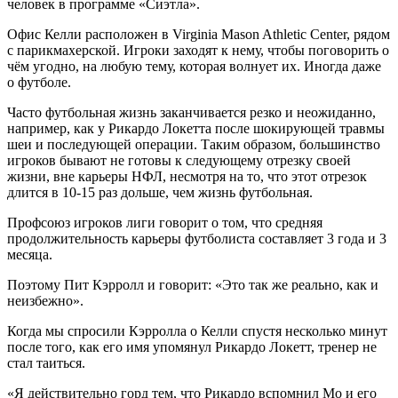
человек в программе «Сиэтла».
Офис Келли расположен в Virginia Mason Athletic Center, рядом
с парикмахерской. Игроки заходят к нему, чтобы поговорить о
чём угодно, на любую тему, которая волнует их. Иногда даже
о футболе.
Часто футбольная жизнь заканчивается резко и неожиданно,
например, как у Рикардо Локетта после шокирующей травмы
шеи и последующей операции. Таким образом, большинство
игроков бывают не готовы к следующему отрезку своей
жизни, вне карьеры НФЛ, несмотря на то, что этот отрезок
длится в 10-15 раз дольше, чем жизнь футбольная.
Профсоюз игроков лиги говорит о том, что средняя
продолжительность карьеры футболиста составляет 3 года и 3
месяца.
Поэтому Пит Кэрролл и говорит: «Это так же реально, как и
неизбежно».
Когда мы спросили Кэрролла о Келли спустя несколько минут
после того, как его имя упомянул Рикардо Локетт, тренер не
стал таиться.
«Я действительно горд тем, что Рикардо вспомнил Мо и его