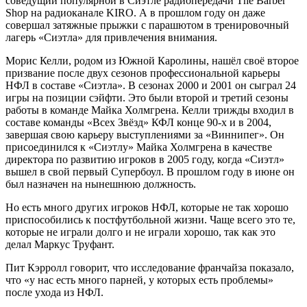
соведущий популярной в Сиэтле радиопередачи The Barber
Shop на радиоканале KIRO. А в прошлом году он даже
совершал затяжные прыжки с парашютом в тренировочный
лагерь «Сиэтла» для привлечения внимания.
Морис Келли, родом из Южной Каролины, нашёл своё второе
призвание после двух сезонов профессиональной карьеры
НФЛ в составе «Сиэтла». В сезонах 2000 и 2001 он сыграл 24
игры на позиции сэйфти. Это были второй и третий сезоны
работы в команде Майка Холмгрена. Келли трижды входил в
составе команды «Всех Звёзд» КФЛ конце 90-х и в 2004,
завершая свою карьеру выступлениями за «Виннипег». Он
присоединился к «Сиэтлу» Майка Холмгрена в качестве
директора по развитию игроков в 2005 году, когда «Сиэтл»
вышел в свой первый Супербоул. В прошлом году в июне он
был назначен на нынешнюю должность.
Но есть много других игроков НФЛ, которые не так хорошо
приспособились к постфутбольной жизни. Чаще всего это те,
которые не играли долго и не играли хорошо, так как это
делал Маркус Труфант.
Пит Кэрролл говорит, что исследование франчайза показало,
что «у нас есть много парней, у которых есть проблемы»
после ухода из НФЛ.