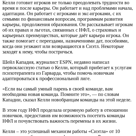
Келли готовит игроков не только преодолевать трудности во
время и после карьеры. Он работает и над проблемами начала,
адаптации. Он работает с игроками и экс-игроками, с их
семьями по финансовым вопросам, программам развития
карьеры, продолжения образования. Он рассказывает игрокам
об их правах и льготах, связанных с НФЛ, о страховых и
карьерных преимуществах, которые даёт карьера игрока. Он
также помогает с переездами, назначениями дат, пособиями,
когда они уезжают или возвращаются в Сиэтл. Некоторые
заходят к нему, чтобы постричься.
Шейл Кападия, журналист ESPN, недавно написал
первоклассную статью о Келли, который прибегает к услугам
психотерапевта из Гарварда, чтобы помочь новичкам
адаптироваться к профессиональной лиге.
«Если вы самый умный парень в своей команде, вам
необходима новая команда. Помните это», — по словам
Кападии, сказал Келли новобранцам команды на этой неделе.
В этом году НФЛ проделала огромную работу в отношении
новичков, предоставив им возможность посетить команды
НФЛ и почувствовать важность перемены в их жизни.
Келли – это успешный механизм работы «Сиэтла» от 10