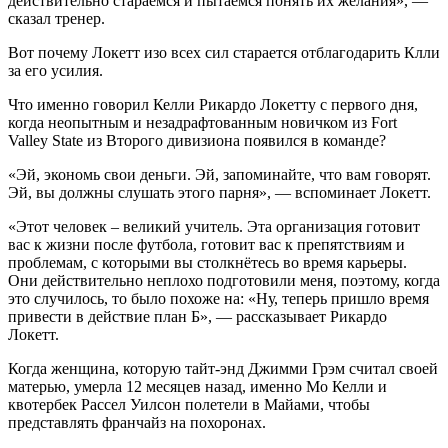
действительно стараемся и пытаемся понять их желания», —
сказал тренер.
Вот почему Локетт изо всех сил старается отблагодарить Клли
за его усилия.
Что именно говорил Келли Рикардо Локетту с первого дня,
когда неопытным и незадрафтованным новичком из Fort
Valley State из Второго дивизиона появился в команде?
«Эй, экономь свои деньги. Эй, запоминайте, что вам говорят.
Эй, вы должны слушать этого парня», — вспоминает Локетт.
«Этот человек – великий учитель. Эта организация готовит
вас к жизни после футбола, готовит вас к препятствиям и
проблемам, с которыми вы столкнётесь во время карьеры.
Они действительно неплохо подготовили меня, поэтому, когда
это случилось, то было похоже на: «Ну, теперь пришло время
привести в действие план Б», — рассказывает Рикардо
Локетт.
Когда женщина, которую тайт-энд Джимми Грэм считал своей
матерью, умерла 12 месяцев назад, именно Мо Келли и
квотербек Рассел Уилсон полетели в Майами, чтобы
представлять франчайз на похоронах.