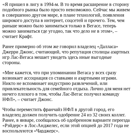
«Я пришел в лигу в 1994-м. В то время расширение в сторону
подобного рынка было просто невозможно. Сейчас мы живем
в совершенно другом мире, в плане технологий, появления
широкого доступа в интернет, соцсетей и прочего. Тем, чем
раньше можно было заниматься только в Вегасе, теперь
можно заниматься где угодно, так что дело не в этом», –
считает Крафт.
Ранее примерно об этом же говорил владелец «Далласа»
Джерри Джонс, считающий, что репутация столицы азартных
игр Лас-Вегаса мешает увидеть здесь иные выгодные
стороны.
«Мне кажется, что при упоминании Вегаса у всех сразу
возникает ассоциация со ставками и азартными играми.
Никто не вспоминает индустрию развлечений, или
привлекательность для семейного отдыха. Лично для меня нет
ничего плохого в том, чтобы Лас-Вегас получил команду
НФЛ», – считает Джонс.
Чтобы переместить франчайз НФЛ в другой город, его
владелец должен получить одобрение 24 из 32 своих коллег.
Ранее, в январе, сообщалось об одобренном варианте переезда
«Рэйдерс» в Лос-Анджелес, если этой опцией до 2017 года не
воспользуются «Чарджерс».