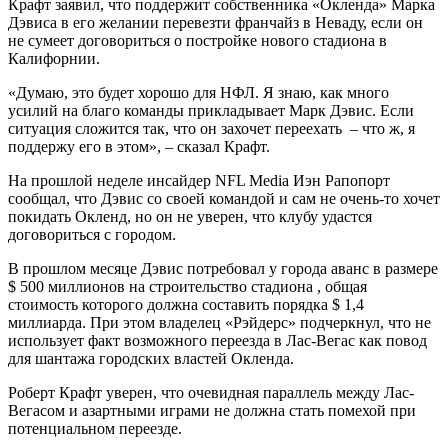
Крафт заявил, что поддержит собственника «Окленда» Марка
Дэвиса в его желании перевезти франчайз в Неваду, если он
не сумеет договориться о постройке нового стадиона в
Калифорнии.
«Думаю, это будет хорошо для НФЛ. Я знаю, как много
усилий на благо команды прикладывает Марк Дэвис. Если
ситуация сложится так, что он захочет переехать – что ж, я
поддержу его в этом», – сказал Крафт.
На прошлой неделе инсайдер NFL Media Иэн Рапопорт
сообщал, что Дэвис со своей командой и сам не очень-то хочет
покидать Окленд, но он не уверен, что клубу удастся
договориться с городом.
В прошлом месяце Дэвис потребовал у города аванс в размере
$ 500 миллионов на строительство стадиона , общая
стоимость которого должна составить порядка $ 1,4
миллиарда. При этом владелец «Рэйдерс» подчеркнул, что не
использует факт возможного переезда в Лас-Вегас как повод
для шантажа городских властей Окленда.
Роберт Крафт уверен, что очевидная параллель между Лас-
Вегасом и азартными играми не должна стать помехой при
потенциальном переезде.