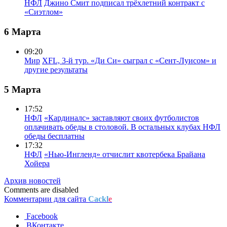
НФЛ
Джино Смит подписал трёхлетний контракт с
«Сиэтлом»
6 Марта
09:20
Мир
XFL, 3-й тур. «Ди Си» сыграл с «Сент-Луисом» и
другие результаты
5 Марта
17:52
НФЛ
«Кардиналс» заставляют своих футболистов
оплачивать обеды в столовой. В остальных клубах НФЛ
обеды бесплатны
17:32
НФЛ
«Нью-Ингленд» отчислит квотербека Брайана
Хойера
Архив новостей
Comments are disabled
Комментарии для сайта
Cackl
e
Facebook
ВКонтакте