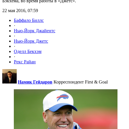
Бэкхема, во время работы в «Джетс».
22 мая 2016, 07:59
Баффало Биллс
·
Нью-Йорк Джайентс
·
Нью-Йорк Джетс
·
Оделл Бекхэм
·
Рекс Райан
Намик Гейдаров
Корреспондент First & Goal