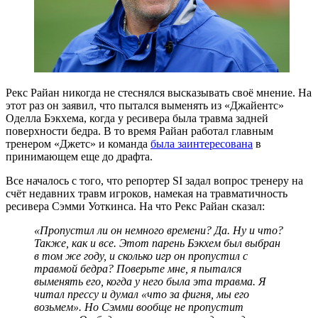
Рекс Райан никогда не стеснялся высказывать своё мнение. На
этот раз он заявил, что пытался выменять из «Джайентс»
Оделла Бэкхема, когда у ресивера была травма задней
поверхности бедра. В то время Райан работал главным
тренером «Джетс» и команда
была заинтересована
в
принимающем еще до драфта.
Все началось с того, что репортер SI задал вопрос тренеру на
счёт недавних травм игроков, намекая на травматичность
ресивера Сэмми Уоткинса. На что Рекс Райан сказал:
«Пропустил ли он немного времени? Да. Ну и что?
Также, как и все. Этот парень Бэкхем был выбран
в том же году, и сколько игр он пропустил с
травмой бедра? Поверьте мне, я пытался
выменять его, когда у него была эта травма. Я
читал прессу и думал «что за фигня, мы его
возьмем». Но Сэмми вообще не пропустит