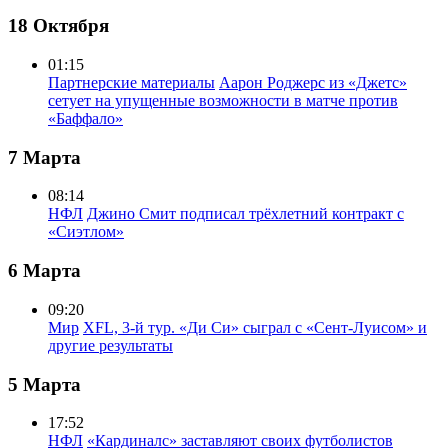
18 Октября
01:15
Партнерские материалы
Аарон Роджерс из «Джетс»
сетует на упущенные возможности в матче против
«Баффало»
7 Марта
08:14
НФЛ
Джино Смит подписал трёхлетний контракт с
«Сиэтлом»
6 Марта
09:20
Мир
XFL, 3-й тур. «Ди Си» сыграл с «Сент-Луисом» и
другие результаты
5 Марта
17:52
НФЛ
«Кардиналс» заставляют своих футболистов