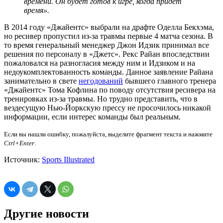
времени. Он будет готов к игре, когда придет
время».
В 2014 году «Джайентс» выбрали на драфте Оделла Бекхэма,
но ресивер пропустил из-за травмы первые 4 матча сезона. В
то время генеральный менеджер Джон Идзик принимал все
решения по персоналу в «Джетс». Рекс Райан впоследствии
пожаловался на разногласия между ним и Идзиком и на
недоукомплектованность команды. Данное заявление Райана
занимательно в свете
негодований
бывшего главного тренера
«Джайентс» Тома Кофлина по поводу отсутствия ресивера на
тренировках из-за травмы. Но трудно представить, что в
вездесущую Нью-Йоркскую прессу не просочилось никакой
информации, если интерес команды был реальным.
Если вы нашли ошибку, пожалуйста, выделите фрагмент текста и нажмите
Ctrl+Enter
.
Источник:
Sports Illustrated
Другие новости